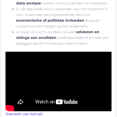
data-analyse
inzetten om hun diensten te verbeteren.
Er zijn bepaalde risico’s verbonden aan het investeren in
Aon, waaronder sectorgerelateerde risico’s en
economische of politieke invloeden
die grote
impact kunnen hebben op het rendement.
Analyse van Aon’s aandeel, inclusief
adviezen en
ratings van analisten
, biedt essentiële informatie voor
beleggers die slimme keuzes willen maken.
Overzicht van Aon plc