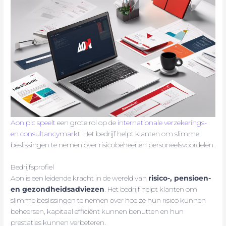
Aon plc speelt
een grote rol op de
internationale verzekerings-
en consultancymarkt
. Het bedrijf helpt klanten om slimme
beslissingen te nemen over risicobeheer en personeelsvoordelen.
Bedrijfsprofiel
Aon is een leidende kracht in de wereld van
risico-, pensioen-
en gezondheidsadviezen
. Het bedrijf helpt klanten om
slimme beslissingen te nemen over hoe ze hun risico kunnen
beheersen, kapitaal efficiënt kunnen benutten en hun
prestaties kunnen verbeteren.