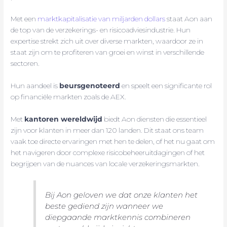
Met een
marktkapitalisatie van miljarden dollars
staat Aon aan
de top van de verzekerings- en risicoadviesindustrie. Hun
expertise strekt zich uit over diverse markten, waardoor ze in
staat zijn om te profiteren van groei en winst in verschillende
sectoren.
Hun aandeel is
beursgenoteerd
en speelt een significante rol
op financiële markten zoals de AEX.
Met
kantoren wereldwijd
biedt Aon diensten die essentieel
zijn voor klanten in meer dan 120 landen. Dit staat ons team
vaak toe directe ervaringen met hen te delen, of het nu gaat om
het navigeren door complexe risicobeheeruitdagingen of het
begrijpen van de nuances van locale verzekeringsmarkten.
Bij Aon geloven we dat onze klanten het
beste gediend zijn wanneer we
diepgaande marktkennis combineren