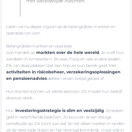
met wereldwijde inzichten.
Laten we nu dieper ingaan op de belangrijkste markten en
operaties van Aon.
Belangrijkste markten en operaties
Aon handelt op
markten over de hele wereld
. Je vindt hun
aandelen in Amsterdam, Brussel, Parijs en vele andere steden.
Elk van deze plekken laat zien hoe ver hun bereik gaat. Met
activiteiten in risicobeheer, verzekeringsoplossingen
en pensioenadvies
dekken ze een breed gebied af.
Hun klanten komen uit allerlei sectoren. Dit maakt hun bedrijf
divers en sterk.
Hun
investeringsstrategie is slim en veelzijdig
. Ze steken
geld in verschillende bedrijven. Zo bouwen ze een stevige
portefeuille op. Dit toont aan dat ze niet alleen werken in landen
als de Verenigde Staten en het Verenigd Koninkrijk, maar ook in