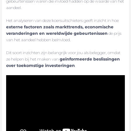
gebeurtenissen waren die invloed hadden op de waarde van het
aandeel.
Het analyseren van deze koersuitschieters geeft inzicht in hoe
externe factoren zoals markttrends, economische
veranderingen en wereldwijde gebeurtenissen
de prijs
van het aandeel hebben beïnvloed.
Dit soort inzichten zijn belangrijk voor jou als belegger, omdat
ze helpen bij het maken van
geïnformeerde beslissingen
over toekomstige investeringen
.