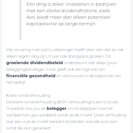
Eén ding is zeker: investeren in bedrijven
met een sterke dividendhistorie, zoals
Aon, biedt meer dan alleen potentieel
kapitaalwinst op lange termijn.
Mijn ervaring met Aon’s uitkeringen heeft laten zien dat ze niet
alleen regelmatig zijn, maar ook doorgaans groeien. Dit
groeiende dividendbeleid
ondersteunt niet alleen jouw
beleggingsstrategie, maar geeft ook een signaal van
financiële gezondheid
en vertrouwen in de toekomst van
het bedrijf.
Koers-winstverhouding
De koers-winstverhouding (K/W-verhouding) is een cruciale
maatstaf voor jou als
belegger
om te begrijpen hoe het
aandeel Aon gewaardeerd wordt op de markt. Deze verhouding
laat zien wat de markt bereid is te betalen voor elk euro aan
winst die Aon genereert.