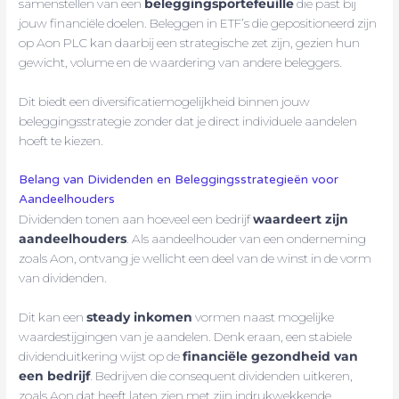
samenstellen van een
beleggingsportefeuille
die past bij
jouw financiële doelen. Beleggen in ETF’s die gepositioneerd zijn
op Aon PLC kan daarbij een strategische zet zijn, gezien hun
gewicht, volume en de waardering van andere beleggers.
Dit biedt een diversificatiemogelijkheid binnen jouw
beleggingsstrategie zonder dat je direct individuele aandelen
hoeft te kiezen.
Belang van Dividenden en Beleggingsstrategieën voor
Aandeelhouders
Dividenden tonen aan hoeveel een bedrijf
waardeert zijn
aandeelhouders
. Als aandeelhouder van een onderneming
zoals Aon, ontvang je wellicht een deel van de winst in de vorm
van dividenden.
Dit kan een
steady inkomen
vormen naast mogelijke
waardestijgingen van je aandelen. Denk eraan, een stabiele
dividenduitkering wijst op de
financiële gezondheid van
een bedrijf
. Bedrijven die consequent dividenden uitkeren,
zoals Aon dat heeft laten zien met zijn indrukwekkende