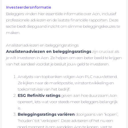
Investeerdersinformatie
Beleggers vinden hier essentiële informatie over Aon, inclusief
professionele adviezen en de laatste financiële rapporten. Deze
sectie biedt diepgaand inzicht om slimme beleggingskeuzes te
maken.
Analistenadviezen en beleggingsratings
Analistenadviezen en beleggingsratings
zijn cruciaal als
je wilt investeren in Aon. Ze helpen om een beter beeld te krijgen
van het aandeel voordat je besluit jouw geld te investeren.
Analysts van topbanken volgen Aon PLC nauwlettend.
Ze kijken naar de marktpositie, winstontwikkeling en
toekomstvisie van het bedrijf.
ESG Refinitiv ratings
geven aan hoe duurzaam Aon
opereert, iets wat voor steeds meer beleggers belangrijk
is.
Beleggingsratings variëren
doorgaans van ‘kopen’,
‘houden’ tot ‘verkopen’. Deze adviseren of het nu een
goed moment is om aandelen Aon te kopen, vast te