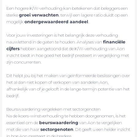
Een hogere K/W-verhouding kan betekenen dat beleggers een
sterke
groei verwachten
, terwijl een lagere ratio duidt op een
mogelijk
ondergewaardeerd aandeel
.
Voor jouw investeringen is het belangrijk deze verhouding
nauwlettend in de gaten te houden. Analyses van
financiële
cijfers
hebben aangetoond dat de K/W-verhouding van Aon
inzicht biedt in hoe goed het bedrijf presteert in vergelijking met
zijn concurrenten.
Dit helpt jou bij het maken van geïnformeerde beslissingen over
het al dan niet kopen of verkopen van aandelen Aon,
afhankelijk van of je gelooft in de lange-termijn potentie van het
bedrijf.
Beurswaardering vergeleken met sectorgenoten
Na de koers-winstverhouding te hebben doorgenomen, is het
essentieel om de
beurswaardering
van Aon te vergelijken
met die van haar
sectorgenoten
. Dit geeft u een helder inzicht
in hoe Aon presteert in de bredere