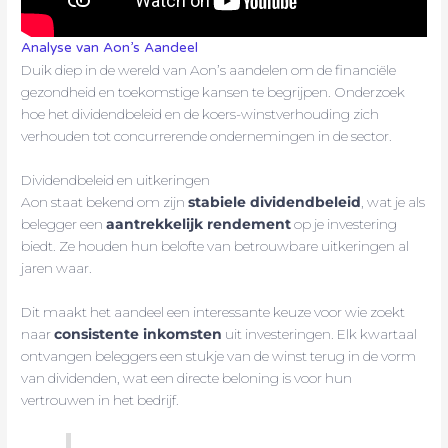
Analyse van Aon’s Aandeel
Duik diep in de wereld van Aon’s aandelen om de financiële
gezondheid en toekomstige kansen te begrijpen. Onderzoek
hoe het dividendbeleid en de koers-winstverhouding zich
verhouden tot concurrerende ondernemingen in de sector.
Dividendbeleid en uitkeringen
Aon staat bekend om zijn
stabiele dividendbeleid
, wat je als
belegger een
aantrekkelijk rendement
op je investering
biedt. Ze houden hun belofte van betrouwbare uitkeringen al
jaren waar.
Dit maakt het aandeel een interessante keuze voor wie zoekt
naar
consistente inkomsten
uit investeringen. Elk kwartaal
ontvangen beleggers een stukje van de winst terug in de vorm
van dividenden, wat een directe beloning is voor hun
vertrouwen in het bedrijf.