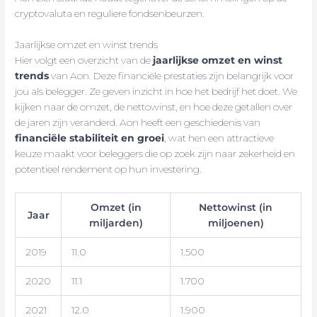
cryptovaluta en reguliere fondsenbeurzen.
Jaarlijkse omzet en winst trends
Hier volgt een overzicht van de
jaarlijkse omzet en winst
trends
van Aon. Deze financiële prestaties zijn belangrijk voor
jou als belegger. Ze geven inzicht in hoe het bedrijf het doet. We
kijken naar de omzet, de nettowinst, en hoe deze getallen over
de jaren zijn veranderd. Aon heeft een geschiedenis van
financiële stabiliteit en groei
, wat hen een attractieve
keuze maakt voor beleggers die op zoek zijn naar zekerheid en
potentieel rendement op hun investering.
Omzet (in
Nettowinst (in
Jaar
miljarden)
miljoenen)
2019
11.0
1.500
2020
11.1
1.700
2021
12.0
1.900