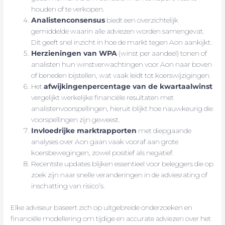
houden of te verkopen.
Analistenconsensus
biedt een overzichtelijk
gemiddelde waarin alle adviezen worden samengevat.
Dit geeft snel inzicht in hoe de markt tegen Aon aankijkt.
Herzieningen van WPA
(winst per aandeel) tonen of
analisten hun winstverwachtingen voor Aon naar boven
of beneden bijstellen, wat vaak leidt tot koerswijzigingen.
Het
afwijkingenpercentage van de kwartaalwinst
vergelijkt werkelijke financiële resultaten met
analistenvoorspellingen, hieruit blijkt hoe nauwkeurig die
voorspellingen zijn geweest.
Invloedrijke marktrapporten
met diepgaande
analyses over Aon gaan vaak vooraf aan grote
koersbewegingen, zowel positief als negatief.
Recentste updates blijken essentieel voor beleggers die op
zoek zijn naar snelle veranderingen in de adviesrating of
inschatting van risico’s.
Elke adviseur baseert zich op uitgebreide onderzoeken en
financiële modellering om tijdige en accurate adviezen over het