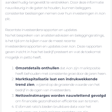
aandeel hudig-langeveldt te verstrekken. Door deze informatie
nauwkeurig in de gaten te houden, kunnen beleggers
consistenter beslissingen nemen over hun investeringen in Aon
plc.
Recentste investeerdersrapporten en updates
Na het bespreken van analistenadviezen en beleggingsratings,
is het tijd om te kijken naar de meest recente
investeerdersrapporten en updates over Aon. Deze rapporten
geven inzicht in hoe het bedrijf presteert en wat de toekomst
mogelijk in petto heeft.
Omzetdetails onthullen
dat Aon zijn marktpositie
heeft behouden met consistente groei door de jaren heen.
Marktkapitalisatie laat een indrukwekkende
trend zien
, wijzend op de groeiende waarde van het
bedrijf in de ogen van investeerders.
Nettowinstmarges worden nauwlettend gevolgd
om financiële gezondheid en efficiëntie aan te tonen.
EV/omzet ratio’s bieden bruikbare data voor het