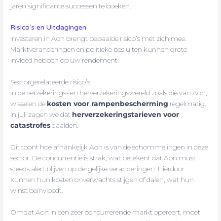
jaren significante successen te boeken.
Risico’s en Uitdagingen
Investeren in Aon brengt bepaalde risico’s met zich mee.
Marktveranderingen en politieke besluiten kunnen grote
invloed hebben op uw rendement.
Sectorgerelateerde risico’s
In de verzekerings- en herverzekeringswereld zoals die van Aon,
wisselen de
kosten voor rampenbescherming
regelmatig.
In juli zagen we dat
herverzekeringstarieven voor
catastrofes
daalden.
Dit toont hoe afhankelijk Aon is van de schommelingen in deze
sector. De concurrentie is strak, wat betekent dat Aon must
steeds alert blijven op dergelijke veranderingen. Hierdoor
kunnen hun kosten onverwachts stijgen of dalen, wat hun
winst beïnvloedt.
Omdat Aon in een zeer concurrerende markt opereert, moet