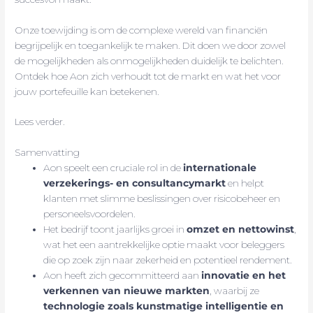
Onze toewijding is om de complexe wereld van financiën
begrijpelijk en toegankelijk te maken. Dit doen we door zowel
de mogelijkheden als onmogelijkheden duidelijk te belichten.
Ontdek hoe Aon zich verhoudt tot de markt en wat het voor
jouw portefeuille kan betekenen.
Lees verder.
Samenvatting
Aon speelt een cruciale rol in de
internationale
verzekerings- en consultancymarkt
en helpt
klanten met slimme beslissingen over risicobeheer en
personeelsvoordelen.
Het bedrijf toont jaarlijks groei in
omzet en nettowinst
,
wat het een aantrekkelijke optie maakt voor beleggers
die op zoek zijn naar zekerheid en potentieel rendement.
Aon heeft zich gecommitteerd aan
innovatie en het
verkennen van nieuwe markten
, waarbij ze
technologie zoals kunstmatige intelligentie en