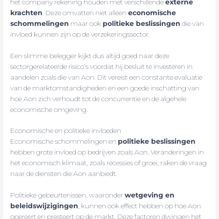
het company rekening houden met verschillende
externe
krachten
. Deze omvatten niet alleen
economische
schommelingen
maar ook
politieke beslissingen
die van
invloed kunnen zijn op de verzekeringssector.
Een slimme belegger kijkt dus altijd goed naar deze
sectorgerelateerde risico’s voordat hij besluit te investeren in
aandelen zoals die van Aon. Dit vereist een constante evaluatie
van de marktomstandigheden en een goede inschatting van
hoe Aon zich verhoudt tot de concurrentie en de algehele
economische omgeving.
Economische en politieke invloeden
Economische schommelingen en
politieke beslissingen
hebben grote invloed op bedrijven zoals Aon. Veranderingen in
het economisch klimaat, zoals recessies of groei, raken de vraag
naar de diensten die Aon aanbiedt.
Politieke gebeurtenissen, waaronder
wetgeving en
beleidswijzigingen
, kunnen ook effect hebben op hoe Aon
opereert en presteert op de markt. Deze factoren dwingen het