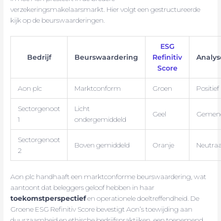
verzekeringsmakelaarsmarkt. Hier volgt een gestructureerde
kijk op de beurswaarderingen.
ESG
Bedrijf
Beurswaardering
Refinitiv
Analys
Score
Aon plc
Marktconform
Groen
Positief
Sectorgenoot
Licht
Geel
Gemen
1
ondergemiddeld
Sectorgenoot
Boven gemiddeld
Oranje
Neutraa
2
Aon plc handhaaft een marktconforme beurswaardering, wat
aantoont dat beleggers geloof hebben in haar
toekomstperspectief
en operationele doeltreffendheid. De
Groene ESG Refinitiv Score bevestigt Aon’s toewijding aan
duurzaamheid en ethische bedrijfspraktijken, een toenemend