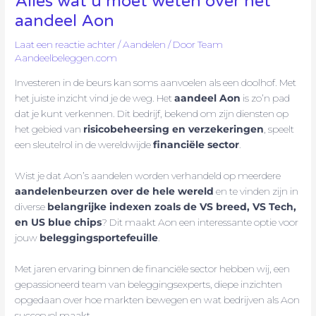
Alles wat u moet weten over het
aandeel Aon
Laat een reactie achter
/
Aandelen
/ Door
Team
Aandeelbeleggen.com
Investeren in de beurs kan soms aanvoelen als een doolhof. Met
het juiste inzicht vind je de weg. Het
aandeel Aon
is zo’n pad
dat je kunt verkennen. Dit bedrijf, bekend om zijn diensten op
het gebied van
risicobeheersing en verzekeringen
, speelt
een sleutelrol in de wereldwijde
financiële sector
.
Wist je dat Aon’s aandelen worden verhandeld op meerdere
aandelenbeurzen over de hele wereld
en te vinden zijn in
diverse
belangrijke indexen zoals de VS breed, VS Tech,
en US blue chips
? Dit maakt Aon een interessante optie voor
jouw
beleggingsportefeuille
.
Met jaren ervaring binnen de financiële sector hebben wij, een
gepassioneerd team van beleggingsexperts, diepe inzichten
opgedaan over hoe markten bewegen en wat bedrijven als Aon
succesvol maakt.