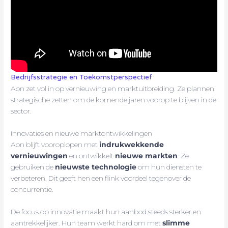
Bedrijfsstrategie en Toekomstperspectief
Aon zet vol in op vernieuwing en marktuitbreiding. Ze plannen
strategische zetten om de komende jaren voorop te blijven in de
sector.
Innovaties en nieuwe marktontwikkelingen
Aon blijft vooroplopen met
indrukwekkende
vernieuwingen
en ontwikkelt
nieuwe markten
. Ze
gebruiken de
nieuwste technologie
om hun diensten te
verbeteren. Dit geeft hen een flink voordeel tegenover de
concurrentie.
De focus op innovatie maakt hun aanbod steeds sterker en
aantrekkelijker. Hun team werkt hard om met
slimme