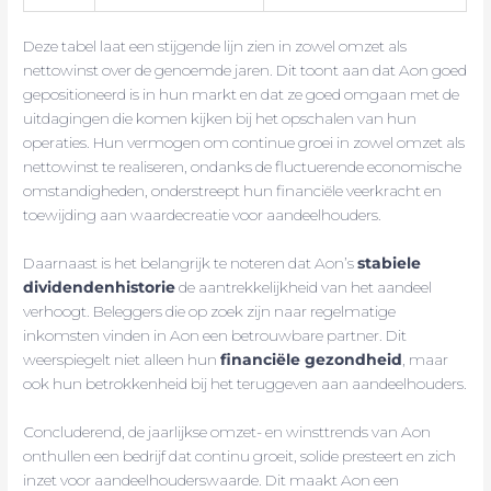
Deze tabel laat een stijgende lijn zien in zowel omzet als
nettowinst over de genoemde jaren. Dit toont aan dat Aon goed
gepositioneerd is in hun markt en dat ze goed omgaan met de
uitdagingen die komen kijken bij het opschalen van hun
operaties. Hun vermogen om continue groei in zowel omzet als
nettowinst te realiseren, ondanks de fluctuerende economische
omstandigheden, onderstreept hun financiële veerkracht en
toewijding aan waardecreatie voor aandeelhouders.
Daarnaast is het belangrijk te noteren dat Aon’s
stabiele
dividendenhistorie
de aantrekkelijkheid van het aandeel
verhoogt. Beleggers die op zoek zijn naar regelmatige
inkomsten vinden in Aon een betrouwbare partner. Dit
weerspiegelt niet alleen hun
financiële gezondheid
, maar
ook hun betrokkenheid bij het teruggeven aan aandeelhouders.
Concluderend, de jaarlijkse omzet- en winsttrends van Aon
onthullen een bedrijf dat continu groeit, solide presteert en zich
inzet voor aandeelhouderswaarde. Dit maakt Aon een