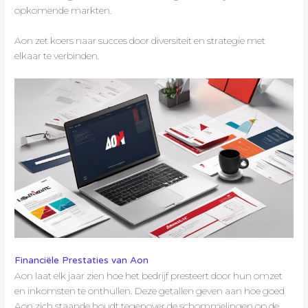
opkomende markten.
Aon zet koers naar succes door diversiteit en strategie met
elkaar te verbinden.
Financiële Prestaties van Aon
Aon laat elk jaar zien hoe het bedrijf presteert door hun omzet
en inkomsten te onthullen. Deze getallen geven aan hoe goed
Aon zich staande houdt tegenover de schommelingen op de