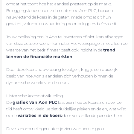
omdat het toont hoe het aandeel presteert op de markt.
Beleggingsfondsen die zich richten op Aon PLC, houden
nauwlettend de koers in de gaten, mede omdat dit hun
gewicht, volume en waardering door beleggers beïnvloedt.
Jouw beslissing om in Aon te investeren of niet, kan afhangen
van deze actuele koersinformatie. Het weerspiegelt niet alleen de
waarde van het bedrijf maar geeft ook inzicht in de
trend
binnen de financiële markten
.
Door deze koers nauwkeurig te volgen, krijg je een duidelijk
beeld van hoe Aon’s aandelen zich verhouden binnen de
dynamische wereld van de beurs.
Historische koersontwikkeling
De
grafiek van Aon PLC
laat zien hoe de koers zich over de
tijd heeft ontwikkeld. Je ziet duidelijke pieken en dalen, wat wijst
op de
variaties in de koers
door verschillende periodes heen.
Deze schommelingen laten je zien wanneer er grote