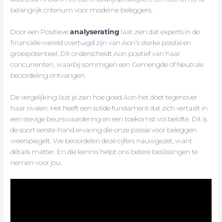
belangrijk criterium voor moderne beleggers.
Door een Positieve
analyserating
laat zien dat experts in de
financiële wereld overtuigd zijn van Aon’s sterke positie en
groeipotentieel. Dit onderscheidt Aon positief van haar
concurrenten, waarbij sommigen een Gemengde of Neutrale
beoordeling ontvangen.
De vergelijking laat je zien hoe goed Aon het doet tegenover
haar rivalen. Het heeft een solide fundament dat zich vertaalt in
een stevige beurswaardering en een toekomst vol belofte. Dit is
de soort eerste-hand ervaring die onze passie voor beleggen
weerspiegelt. We beoordelen deze cijfers nauwgezet, want
détails matter. En die kennis helpt ons betere beslissingen te
nemen voor jou.