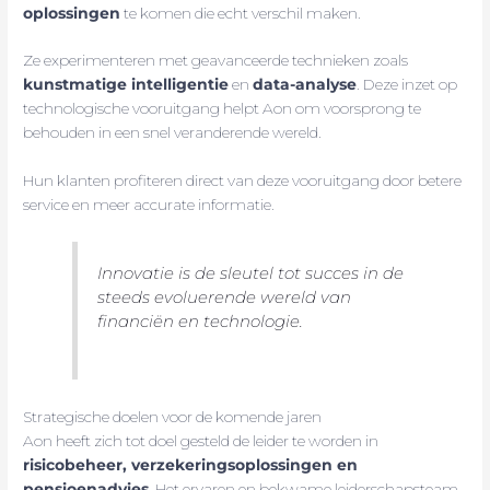
oplossingen
te komen die echt verschil maken.
Ze experimenteren met geavanceerde technieken zoals
kunstmatige intelligentie
en
data-analyse
. Deze inzet op
technologische vooruitgang helpt Aon om voorsprong te
behouden in een snel veranderende wereld.
Hun klanten profiteren direct van deze vooruitgang door betere
service en meer accurate informatie.
Innovatie is de sleutel tot succes in de
steeds evoluerende wereld van
financiën en technologie.
Strategische doelen voor de komende jaren
Aon heeft zich tot doel gesteld de leider te worden in
risicobeheer, verzekeringsoplossingen en
pensioenadvies
. Het ervaren en bekwame leiderschapsteam