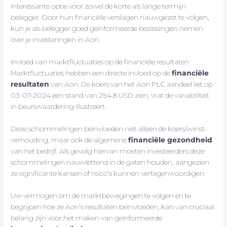
interessante optie voor zowel de korte als lange termijn
belegger. Door hun financiële verslagen nauwgezet te volgen,
kun je als belegger goed geïnformeerde beslissingen nemen
over je investeringen in Aon.
Invloed van marktfluctuaties op de financiële resultaten
Marktfluctuaties hebben een directe invloed op de
financiële
resultaten
van Aon. De koers van het Aon PLC aandeel liet op
03-07-2024 een stand van 294.8 USD zien, wat de variabiliteit
in beurswaardering illustreert.
Deze schommelingen beïnvloeden niet alleen de koers/winst-
verhouding, maar ook de algemene
financiële gezondheid
van het bedrijf. Als gevolg hiervan moeten investeerders deze
schommelingen nauwlettend in de gaten houden, aangezien
ze significante kansen of risico’s kunnen vertegenwoordigen.
Uw vermogen om de marktbewegingen te volgen en te
begrijpen hoe ze Aon’s resultaten beïnvloeden, kan van cruciaal
belang zijn voor het maken van geïnformeerde