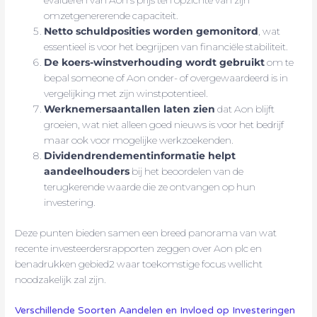
evalueren van Aon’s prijs ten opzichte van zijn
omzetgenererende capaciteit.
Netto schuldposities worden gemonitord
, wat
essentieel is voor het begrijpen van financiële stabiliteit.
De koers-winstverhouding wordt gebruikt
om te
bepal someone of Aon onder- of overgewaardeerd is in
vergelijking met zijn winstpotentieel.
Werknemersaantallen laten zien
dat Aon blijft
groeien, wat niet alleen goed nieuws is voor het bedrijf
maar ook voor mogelijke werkzoekenden.
Dividendrendementinformatie helpt
aandeelhouders
bij het beoordelen van de
terugkerende waarde die ze ontvangen op hun
investering.
Deze punten bieden samen een breed panorama van wat
recente investeerdersrapporten zeggen over Aon plc en
benadrukken gebied2 waar toekomstige focus wellicht
noodzakelijk zal zijn.
Verschillende Soorten Aandelen en Invloed op Investeringen