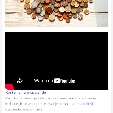
Kosten en transparantie
Rabobank Beleggen Rendemix maakt alle kosten helder
inzichtelijk. Je weet precies wat je betaalt voor
wereldwijd
gespreid
e beleggingen.