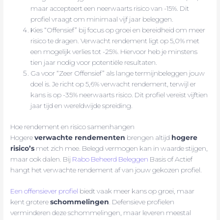
maar accepteert een neerwaarts risico van -15%. Dit
profiel vraagt om minimaal vijf jaar beleggen.
Kies “Offensief” bij focus op groei en bereidheid om meer
risico te dragen. Verwacht rendement ligt op 5,0% met
een mogelijk verlies tot -25%. Hiervoor heb je minstens
tien jaar nodig voor potentiële resultaten.
Ga voor “Zeer Offensief” als lange termijnbeleggen jouw
doel is. Je richt op 5,6% verwacht rendement, terwijl er
kans is op -35% neerwaarts risico. Dit profiel vereist vijftien
jaar tijd en wereldwijde spreiding.
Hoe rendement en risico samenhangen
Hogere
verwachte rendementen
brengen altijd
hogere
risico’s
met zich mee. Belegd vermogen kan in waarde stijgen,
maar ook dalen. Bij
Rabo Beheerd Beleggen
Basis of Actief
hangt het verwachte rendement af van jouw gekozen profiel.
Een offensiever profiel
biedt vaak meer kans op groei, maar
kent grotere
schommelingen
. Defensieve profielen
verminderen deze schommelingen, maar leveren meestal