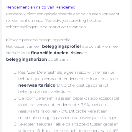
Rendement en risico van Rendemix
Rendemix biedt een gebalanceerde aanpak tussen verwacht
rendement en risico. Wereldwijde spreiding helpt om
schommelingen in de markt op te vangen.
Kies een passend beleggingsprofiel
Het kiezen van een
beleggingsprofiel
is cruciaal. Hiermee
stem je jouw
financiële doelen
,
risico
en
beleggingshorizon
op elkaar af.
Kies “Zeer Defensief” als je geen risico wilt nemen. Je
behaalt geen verwacht rendement en loopt ook geen
neerwaarts risico
. Dit profiel past bij sparen of
beleggen zonder verlieskans.
Ga voor “Defensief” als je een beperkt risico acceptabel
vindt. Het verwacht rendement is 3,9% met een
neerwaarts risico van -10%. Dit profiel vereist een
minimale beleggingshorizon van twee jaar of langer.
Selecteer “Neutraal” als je balans zoekt tussen groei en
veiligheid. Je krijgt een verwacht rendement van 4,4%,