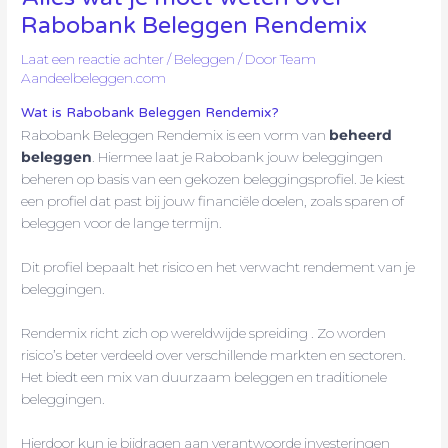
Rabobank Beleggen Rendemix
Laat een reactie achter
/
Beleggen
/ Door
Team
Aandeelbeleggen.com
Wat is Rabobank Beleggen Rendemix?
Rabobank Beleggen Rendemix is een vorm van
beheerd
beleggen
. Hiermee laat je Rabobank jouw beleggingen
beheren op basis van een gekozen beleggingsprofiel. Je kiest
een profiel dat past bij jouw financiële doelen, zoals sparen of
beleggen voor de lange termijn.
Dit profiel bepaalt het risico en het verwacht rendement van je
beleggingen.
Rendemix richt zich op wereldwijde spreiding . Zo worden
risico’s beter verdeeld over verschillende markten en sectoren.
Het biedt een mix van duurzaam beleggen en traditionele
beleggingen.
Hierdoor kun je bijdragen aan verantwoorde investeringen