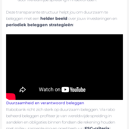
Deze transparante structuur helpt jou om duurzaam te
beleggen met een
helder beeld
over jouw investeringen en
periodiek beleggen strategieën
!
Duurzaamheid en verantwoord beleggen
Rabobank richt zich sterk op duurzaam beleggen. Via rabo
beheerd beleggen profiteer je van wereldwijde spreiding in
aandelen en obligaties binnen fondsen die rekening houden
met milieu, samenleving en goed bestuur (
ESG-criteria
).