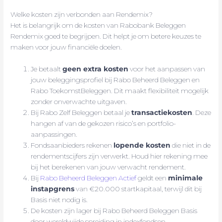
Welke kosten zijn verbonden aan Rendemix?
Het is belangrijk om de kosten van Rabobank Beleggen
Rendemix goed te begrijpen. Dit helpt je om betere keuzes te
maken voor jouw financiële doelen.
Je betaalt
geen extra kosten
voor het aanpassen van
jouw beleggingsprofiel bij Rabo Beheerd Beleggen en
Rabo ToekomstBeleggen. Dit maakt flexibiliteit mogelijk
zonder onverwachte uitgaven.
Bij Rabo Zelf Beleggen betaal je
transactiekosten
. Deze
hangen af van de gekozen risico’s en portfolio-
aanpassingen.
Fondsaanbieders rekenen
lopende kosten
die niet in de
rendementscijfers zijn verwerkt. Houd hier rekening mee
bij het berekenen van jouw verwacht rendement.
Bij
Rabo Beheerd Beleggen Actief
geldt een
minimale
instapgrens
van €20.000 startkapitaal, terwijl dit bij
Basis niet nodig is.
De kosten zijn lager bij Rabo Beheerd Beleggen Basis
door wereldwijde spreiding in indexfondsen.