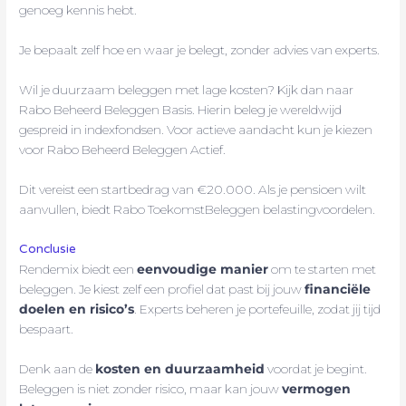
genoeg kennis hebt.
Je bepaalt zelf hoe en waar je belegt, zonder advies van experts.
Wil je duurzaam beleggen met lage kosten? Kijk dan naar
Rabo Beheerd Beleggen Basis. Hierin beleg je wereldwijd
gespreid in indexfondsen. Voor actieve aandacht kun je kiezen
voor Rabo Beheerd Beleggen Actief.
Dit vereist een startbedrag van €20.000. Als je pensioen wilt
aanvullen, biedt Rabo ToekomstBeleggen belastingvoordelen.
Conclusie
Rendemix biedt een
eenvoudige manier
om te starten met
beleggen. Je kiest zelf een profiel dat past bij jouw
financiële
doelen en risico’s
. Experts beheren je portefeuille, zodat jij tijd
bespaart.
Denk aan de
kosten en duurzaamheid
voordat je begint.
Beleggen is niet zonder risico, maar kan jouw
vermogen