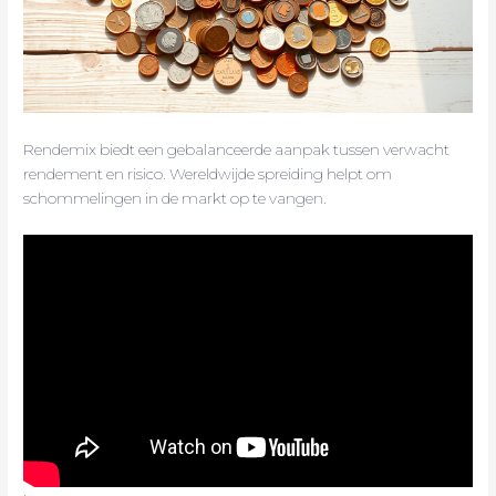
Rendemix biedt een gebalanceerde aanpak tussen verwacht
rendement en risico. Wereldwijde spreiding helpt om
schommelingen in de markt op te vangen.