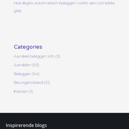
Hoe degiro automatisch beleggen werkt: een complete
gids
Categories
Aandeel beleggen info
(3)
Aandelen
(93)
Beleggen
(94)
Beursgenoteerd
(21)
Koersen
(1)
Inspirerende blogs