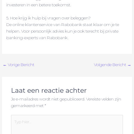
investeren in een betere toekomst.
5. Hoe krijg ik hulp bij vragen over beleggen?
De online klantenservice van Rabobank staat klaar om je te
helpen. Voor persoonlijk advies kun je ook terecht bij private
banking-experts van Rabobank.
←
Vorige Bericht
Volgende Bericht
→
Laat een reactie achter
Je e-mailadres wordt niet gepubliceerd.
Vereiste velden zijn
gemarkeerd met
*
Typ
hier...