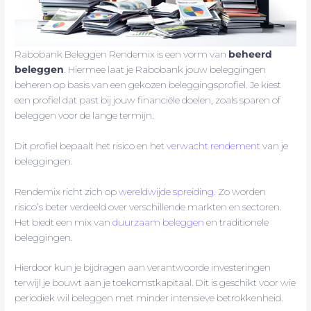
Rabobank Beleggen Rendemix is een vorm van
beheerd
beleggen
. Hiermee laat je Rabobank jouw beleggingen
beheren op basis van een gekozen beleggingsprofiel. Je kiest
een profiel dat past bij jouw financiële doelen, zoals sparen of
beleggen voor de lange termijn.
Dit profiel bepaalt het risico en het
verwacht rendement
van je
beleggingen.
Rendemix richt zich op
wereldwijde spreiding
. Zo worden
risico’s beter verdeeld over verschillende markten en sectoren.
Het biedt een mix van
duurzaam beleggen
en traditionele
beleggingen.
Hierdoor kun je bijdragen aan verantwoorde investeringen
terwijl je bouwt aan je toekomstkapitaal. Dit is geschikt voor wie
periodiek wil beleggen met minder intensieve betrokkenheid.