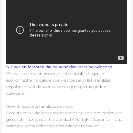
Nieuws en factoren die de aandelenkoers beïnvloeden
Ontdek hoe recent nieuws, marktontwikkelingen en
economische indicatoren de waarde van AT&T-aandelen
bepalen en wat dit voor jouw beleggingsstrategie kan
betekenen.
Recent nieuws en analistenadviezen
Recente ontwikkelingen en adviezen van analisten spelen een
grote rol in hoe je naar het aandeel AT&T kijkt. Deze informatie
helpt je slimme beleggingsbeslissingen te maken.