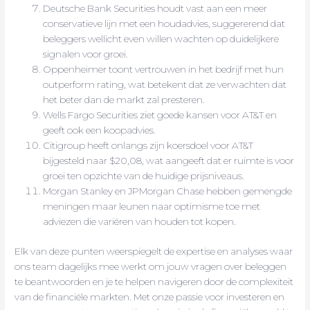
Deutsche Bank Securities houdt vast aan een meer
conservatieve lijn met een houdadvies, suggererend dat
beleggers wellicht even willen wachten op duidelijkere
signalen voor groei.
Oppenheimer toont vertrouwen in het bedrijf met hun
outperform rating, wat betekent dat ze verwachten dat
het beter dan de markt zal presteren.
Wells Fargo Securities ziet goede kansen voor AT&T en
geeft ook een koopadvies.
Citigroup heeft onlangs zijn koersdoel voor AT&T
bijgesteld naar $20,08, wat aangeeft dat er ruimte is voor
groei ten opzichte van de huidige prijsniveaus.
Morgan Stanley en JPMorgan Chase hebben gemengde
meningen maar leunen naar optimisme toe met
adviezen die variëren van houden tot kopen.
Elk van deze punten weerspiegelt de expertise en analyses waar
ons team dagelijks mee werkt om jouw vragen over beleggen
te beantwoorden en je te helpen navigeren door de complexiteit
van de financiële markten. Met onze passie voor investeren en