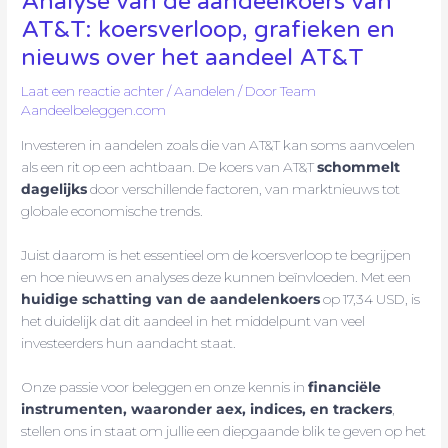
Analyse van de aandeelkoers van
AT&T: koersverloop, grafieken en
nieuws over het aandeel AT&T
Laat een reactie achter
/
Aandelen
/ Door
Team
Aandeelbeleggen.com
Investeren in aandelen zoals die van AT&T kan soms aanvoelen
als een rit op een achtbaan. De koers van AT&T
schommelt
dagelijks
door verschillende factoren, van marktnieuws tot
globale economische trends.
Juist daarom is het essentieel om de koersverloop te begrijpen
en hoe nieuws en analyses deze kunnen beïnvloeden. Met een
huidige schatting van de aandelenkoers
op 17,34 USD, is
het duidelijk dat dit aandeel in het middelpunt van veel
investeerders hun aandacht staat.
Onze passie voor beleggen en onze kennis in
financiële
instrumenten, waaronder aex, indices, en trackers
,
stellen ons in staat om jullie een diepgaande blik te geven op het