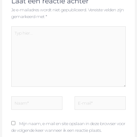
Laat een reactie achter
Je e-mailadres wordt niet gepubliceerd.
Vereiste velden zijn
gemarkeerd met
*
Typ
hier...
Naam*
E-
mail*
Mijn naam, e-mail en site opslaan in deze browser voor
de volgende keer wanneer ik een reactie plaats.