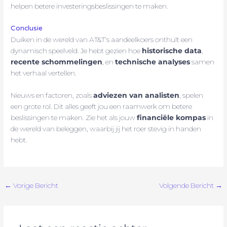
helpen betere investeringsbeslissingen te maken.
Conclusie
Duiken in de wereld van AT&T’s aandeelkoers onthult een
dynamisch speelveld. Je hebt gezien hoe
historische data
,
recente schommelingen
, en
technische analyses
samen
het verhaal vertellen.
Nieuws en factoren, zoals
adviezen van analisten
, spelen
een grote rol. Dit alles geeft jou een raamwerk om betere
beslissingen te maken. Zie het als jouw
financiële kompas
in
de wereld van beleggen, waarbij jij het roer stevig in handen
hebt.
←
Vorige Bericht
Volgende Bericht
→