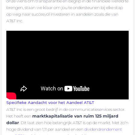
onze wens om transparantie en begrip in de financiële wereld te
brengen, staan we klaar om jou te ondersteunen bij elke stap
op weg naar succesvol investeren in aandelen zoals die van
AT&T Inc.
Specifieke Aandacht voor het Aandeel AT&T
AT&T Inc is een groot bedrijf in de communicatieservices sector.
Het heeft een
marktkapitalisatie van ruim 125 miljard
dollar
. Dit laat zien hoe belangrijk AT&T is op de markt. Met zo’n
hoge dividend van 1,11 per aandeel en een
dividendrendement