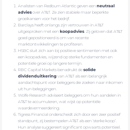
Analisten van Redburn Atlantic geven een
neutraal
advies
over AT&T. Ze zien stabiele maar beperkte
groeikansen voor het bedrijf.
Barclays heeft onlangs zijn vertrouwen in AT&T
uitgesproken met een
koopadvies
. Zij geloven dat AT&T
goed gepositioneerd is om van recente
marktontwikkelingen te profiteren.
HSBC sluit zich aan bij positieve sentimenten met ook
een koopadvies, wijzend op sterke fundamenten en
potentiële groei op langere termijn.
RBC Capital Markets benadrukt de
solide
dividenduitkering
van AT&T als een belangrijk
aandachtspunt voor beleggers die zoeken naar inkomen
uit hun beleggingen.
Wolfe Research adviseert beleggers om hun aandelen in
AT&T te accumuleren, wat wijst op potentiële
waardevermeerdering.
Tigress Financial onderscheidt zich door een zeer positief
standpunt, zij bestempelen AT&T als een ‘sterke koop’.
Hun analyse suggereert significant opwaarts potentieel.