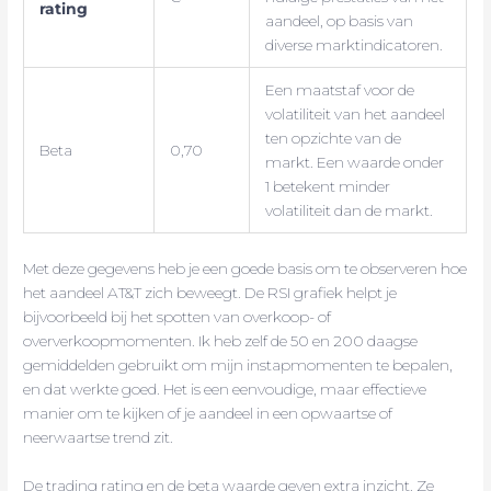
rating
aandeel, op basis van
diverse marktindicatoren.
Een maatstaf voor de
volatiliteit van het aandeel
ten opzichte van de
Beta
0,70
markt. Een waarde onder
1 betekent minder
volatiliteit dan de markt.
Met deze gegevens heb je een goede basis om te observeren hoe
het aandeel AT&T zich beweegt. De RSI grafiek helpt je
bijvoorbeeld bij het spotten van overkoop- of
oververkoopmomenten. Ik heb zelf de 50 en 200 daagse
gemiddelden gebruikt om mijn instapmomenten te bepalen,
en dat werkte goed. Het is een eenvoudige, maar effectieve
manier om te kijken of je aandeel in een opwaartse of
neerwaartse trend zit.
De trading rating en de beta waarde geven extra inzicht. Ze