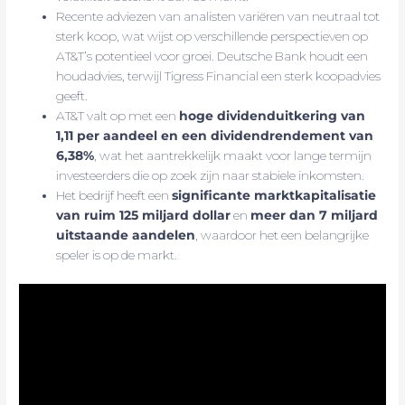
Recente adviezen van analisten variëren van neutraal tot
sterk koop, wat wijst op verschillende perspectieven op
AT&T’s potentieel voor groei. Deutsche Bank houdt een
houdadvies, terwijl Tigress Financial een sterk koopadvies
geeft.
AT&T valt op met een
hoge dividenduitkering van
1,11 per aandeel en een dividendrendement van
6,38%
, wat het aantrekkelijk maakt voor lange termijn
investeerders die op zoek zijn naar stabiele inkomsten.
Het bedrijf heeft een
significante marktkapitalisatie
van ruim 125 miljard dollar
en
meer dan 7 miljard
uitstaande aandelen
, waardoor het een belangrijke
speler is op de markt.