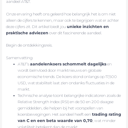
aandeel AT&T.
Onze ervaring heeft ons geleerd hoe belangrijk het is om niet
alleen de cijfers te kennen, maar ook te begrijpen wat er achter
deze cijfers zit. Dit artikel biedt jou
unieke inzichten en
praktische adviezen
over dit fascinerende aandeel.
Begin de ontdekkingsreis.
Samenvatting
AT&T’s
aandelenkoers schommelt dagelijks
en
wordt beïnvloed door marktnieuws en globale
economische trends. De koers stond onlangs op 17,500
USD, wat stabiliteit laat zien ondanks fluctuaties in de
markt.
Technische analyse toont belangrijke indicatoren zoals de
Relative Strength Index (RSI) en de 50 en 200 daagse
gemiddelden, die helpen bij het voorspellen van
koersbewegingen. Het aandeel heeft een
trading rating
van C en een beta waarde van 0,70
, wat minder
volatiliteit betekent dan de markt.