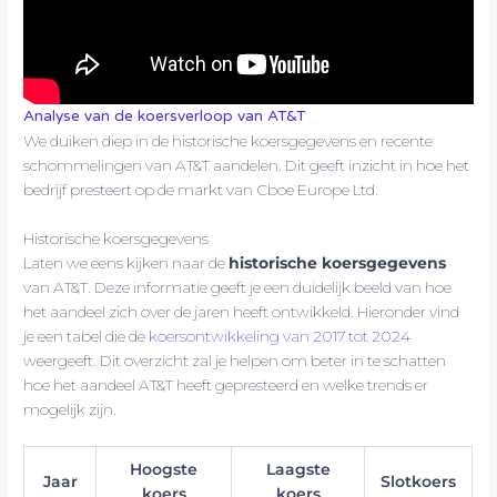
Analyse van de koersverloop van AT&T
We duiken diep in de historische koersgegevens en recente
schommelingen van AT&T aandelen. Dit geeft inzicht in hoe het
bedrijf presteert op de markt van Cboe Europe Ltd.
Historische koersgegevens
Laten we eens kijken naar de
historische koersgegevens
van AT&T. Deze informatie geeft je een duidelijk beeld van hoe
het aandeel zich over de jaren heeft ontwikkeld. Hieronder vind
je een tabel die de
koersontwikkeling van 2017 tot 2024
weergeeft. Dit overzicht zal je helpen om beter in te schatten
hoe het aandeel AT&T heeft gepresteerd en welke trends er
mogelijk zijn.
Hoogste
Laagste
Jaar
Slotkoers
koers
koers