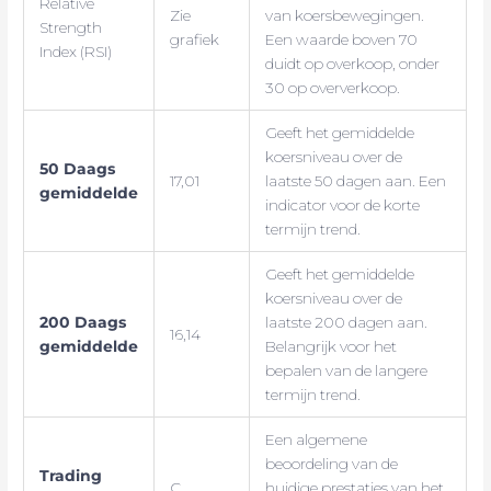
Relative
Zie
van koersbewegingen.
Strength
grafiek
Een waarde boven 70
Index (RSI)
duidt op overkoop, onder
30 op oververkoop.
Geeft het gemiddelde
koersniveau over de
50 Daags
17,01
laatste 50 dagen aan. Een
gemiddelde
indicator voor de korte
termijn trend.
Geeft het gemiddelde
koersniveau over de
200 Daags
laatste 200 dagen aan.
16,14
gemiddelde
Belangrijk voor het
bepalen van de langere
termijn trend.
Een algemene
beoordeling van de
Trading
C
huidige prestaties van het