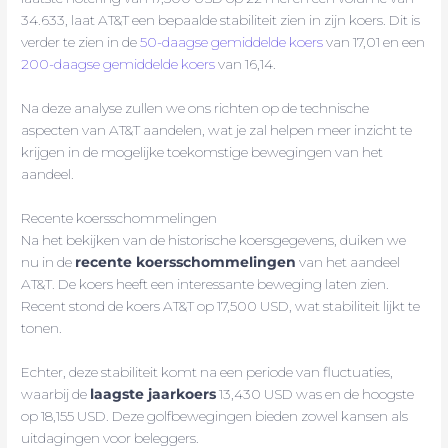
34.633, laat AT&T een bepaalde stabiliteit zien in zijn koers. Dit is
verder te zien in de
50-daagse gemiddelde koers
van 17,01 en een
200-daagse gemiddelde koers
van 16,14.
Na deze analyse zullen we ons richten op de technische
aspecten van AT&T aandelen, wat je zal helpen meer inzicht te
krijgen in de mogelijke toekomstige bewegingen van het
aandeel.
Recente koersschommelingen
Na het bekijken van de historische koersgegevens, duiken we
nu in de
recente koersschommelingen
van het aandeel
AT&T. De koers heeft een interessante beweging laten zien.
Recent stond de koers AT&T op 17,500 USD, wat stabiliteit lijkt te
tonen.
Echter, deze stabiliteit komt na een periode van fluctuaties,
waarbij de
laagste jaarkoers
13,430 USD was en de hoogste
op 18,155 USD. Deze golfbewegingen bieden zowel kansen als
uitdagingen voor beleggers.