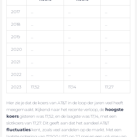
2017
…
…
…
2018
…
…
…
2019
…
…
…
2020
…
…
…
2021
…
…
…
2022
…
…
…
2023
17,52
17,14
17,27
Hier zie je dat de koers van AT&T in de loop der jaren veel heeft
meegemaakt. Kijkend naar het recente verloop, de
hoogste
koers
gisteren was 17,52, en de laagste was 17,14, met een
slotkoers van 17,27. Dit geeft aan dat het aandeel AT&T
fluctuaties
kent, zoals veel aandelen op de markt. Met een
laatste notering van 17,500 USD op 22 mei en een volume van