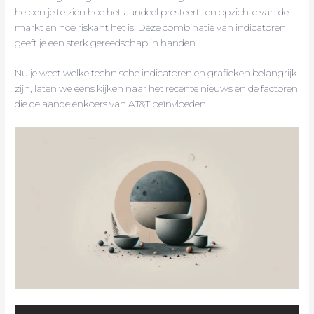
helpen je te zien hoe het aandeel presteert ten opzichte van de
markt en hoe riskant het is. Deze combinatie van indicatoren
geeft je een sterk gereedschap in handen.
Nu je weet welke technische indicatoren en grafieken belangrijk
zijn, laten we eens kijken naar het recente nieuws en de factoren
die de aandelenkoers van AT&T beïnvloeden.