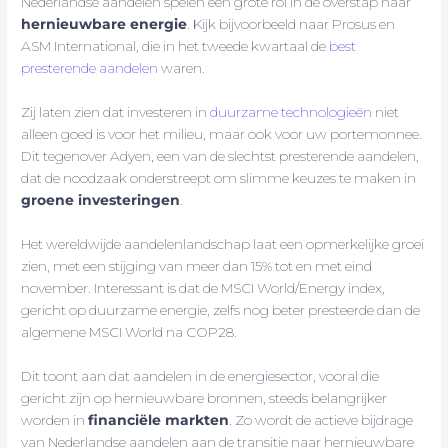
Nederlandse aandelen spelen een grote rol in de overstap naar
hernieuwbare energie
. Kijk bijvoorbeeld naar Prosus en
ASM International, die in het tweede kwartaal de
best
presterende aandelen
waren.
Zij laten zien dat investeren in
duurzame technologieën
niet
alleen goed is voor het milieu, maar ook voor uw portemonnee.
Dit tegenover Adyen, een van de slechtst presterende aandelen,
dat de noodzaak onderstreept om slimme keuzes te maken in
groene investeringen
.
Het wereldwijde aandelenlandschap laat een opmerkelijke groei
zien, met een stijging van meer dan 15% tot en met eind
november. Interessant is dat de MSCI World/Energy index,
gericht op duurzame energie, zelfs nog beter presteerde dan de
algemene MSCI World na COP28.
Dit toont aan dat aandelen in de energiesector, vooral die
gericht zijn op hernieuwbare bronnen, steeds belangrijker
worden in
financiële markten
. Zo wordt de actieve bijdrage
van Nederlandse aandelen aan de transitie naar hernieuwbare