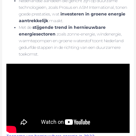
Nederlandse aandelen die gericht zijn op duurzame
technologieën, zoals Prosus en ASM International, tonen
goede prestaties, wat
investeren in groene energie
aantrekkelijk
maakt.
Met de
stijgende trend in hernieuwbare
energiesectoren
zoals zonne-energie, windenergie,
warmtepompen en groene waterstof toont Nederland
gedurfde stappen in de richting van een duurzamere
toekomst.