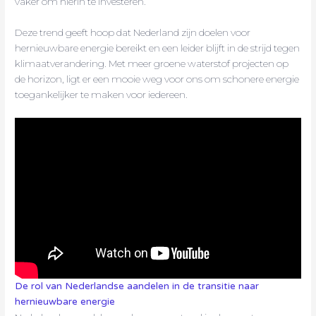
vaker om hierin te investeren.
Deze trend geeft hoop dat Nederland zijn doelen voor
hernieuwbare energie bereikt en een leider blijft in de strijd tegen
klimaatverandering. Met meer groene waterstof projecten op
de horizon, ligt er een mooie weg voor ons om schonere energie
toegankelijker te maken voor iedereen.
De rol van Nederlandse aandelen in de transitie naar
hernieuwbare energie