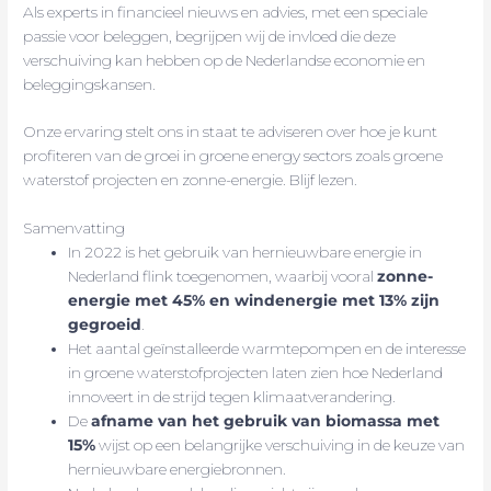
Als experts in financieel nieuws en advies, met een speciale
passie voor beleggen, begrijpen wij de invloed die deze
verschuiving kan hebben op de Nederlandse economie en
beleggingskansen.
Onze ervaring stelt ons in staat te adviseren over hoe je kunt
profiteren van de groei in groene energy sectors zoals groene
waterstof projecten en zonne-energie. Blijf lezen.
Samenvatting
In 2022 is het gebruik van hernieuwbare energie in
Nederland flink toegenomen, waarbij vooral
zonne-
energie met 45% en windenergie met 13% zijn
gegroeid
.
Het aantal geïnstalleerde warmtepompen en de interesse
in groene waterstofprojecten laten zien hoe Nederland
innoveert in de strijd tegen klimaatverandering.
De
afname van het gebruik van biomassa met
15%
wijst op een belangrijke verschuiving in de keuze van
hernieuwbare energiebronnen.