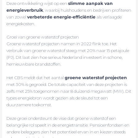
Deze ontwikkeling wijst op een
slimme aanpak van
energieverbruik
, waarbij huishoudens en bedrijven profiteren
van zowel
verbeterde energie-efficiëntie
als verlaagde
energiekosten.
Groei van groene waterstof projecten
Groene waterstof projecten namen in 2022 flink toe. Het
verbruik van groene waterstof steeg met 20% naar 15 petajoule
(PJ). Dit laat zien hoe serieus Nederland investeert in schone,
hernieuwbare brandstoffen.
Het CBS meldt dat het aantal
groene waterstof projecten
met 30% is gegroeid. De totale capaciteit van deze projecten is
zelfs met 25% toegenomen naar 8 duizend megawatt (MW). Dit
types energiebron wordt gezien als de sleutel tot een
duurzamere toekomst.
Deze groei ondersteunt de visie dat groene waterstof een
belangrijke rol speelt in de energietransitie. Pensioenfondsen en
andere beleggers zien het potentieel ervan in en kiezen steeds