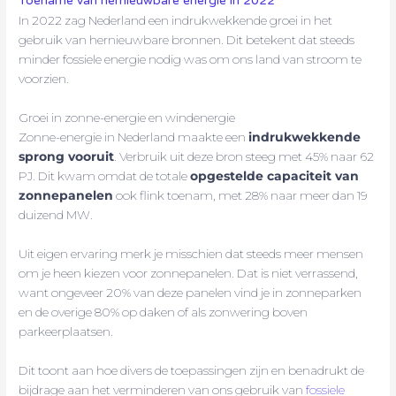
Toename van hernieuwbare energie in 2022
In 2022 zag Nederland een indrukwekkende groei in het
gebruik van hernieuwbare bronnen. Dit betekent dat steeds
minder fossiele energie nodig was om ons land van stroom te
voorzien.
Groei in zonne-energie en windenergie
Zonne-energie in Nederland maakte een
indrukwekkende
sprong vooruit
. Verbruik uit deze bron steeg met 45% naar 62
PJ. Dit kwam omdat de totale
opgestelde capaciteit van
zonnepanelen
ook flink toenam, met 28% naar meer dan 19
duizend MW.
Uit eigen ervaring merk je misschien dat steeds meer mensen
om je heen kiezen voor zonnepanelen. Dat is niet verrassend,
want ongeveer 20% van deze panelen vind je in zonneparken
en de overige 80% op daken of als zonwering boven
parkeerplaatsen.
Dit toont aan hoe divers de toepassingen zijn en benadrukt de
bijdrage aan het verminderen van ons gebruik van
fossiele