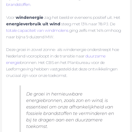
brandstoffen
.
Voor
windenergie
zag het beeld er eveneens positief uit. Het
energieverbruik uit wind
steeg met 13% naar 78 PJ. De
totale capaciteit van windmolens
ging zelfs met 14% omhoog
naar bijna 9 duizend MW.
Deze groei in zowel zonne- als windenergie onderstreept hoe
Nederland vooroploopt in de transitie naar
duurzame
energie
bronnen. Het CBS en het Planbureau voor de
Leefomgeving hebben vastgesteld dat deze ontwikkelingen
cruciaal zijn voor onze toekomst.
De groei in hernieuwbare
energiebronnen, zoals zon en wind, is
essentieel om onze afhankelijkheid van
fossiele brandstoffen te verminderen en
bij te dragen aan een duurzamere
toekomst.