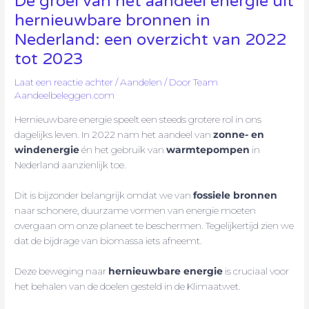
De groei van het aandeel energie uit
hernieuwbare bronnen in
Nederland: een overzicht van 2022
tot 2023
Laat een reactie achter
/
Aandelen
/ Door
Team
Aandeelbeleggen.com
Hernieuwbare energie speelt een steeds grotere rol in ons
dagelijks leven. In 2022 nam het aandeel van
zonne- en
windenergie
én het gebruik van
warmtepompen
in
Nederland aanzienlijk toe.
Dit is bijzonder belangrijk omdat we van
fossiele bronnen
naar schonere, duurzame vormen van energie moeten
overgaan om onze planeet te beschermen. Tegelijkertijd zien we
dat de bijdrage van biomassa iets afneemt.
Deze beweging naar
hernieuwbare energie
is cruciaal voor
het behalen van de doelen gesteld in de Klimaatwet.