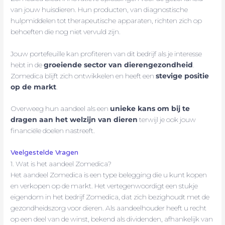
van jouw huisdieren. Hun producten, van diagnostische
hulpmiddelen tot therapeutische apparaten, richten zich op
behoeften die nog niet vervuld zijn.
Jouw portefeuille kan profiteren van dit bedrijf als je interesse
hebt in de
groeiende sector van dierengezondheid
.
Zomedica blijft zich ontwikkelen en heeft een
stevige positie
op de markt
.
Overweeg hun aandeel als een
unieke kans om bij te
dragen aan het welzijn van dieren
terwijl je ook jouw
financiële doelen nastreeft.
Veelgestelde Vragen
1. Wat is het aandeel Zomedica?
Het aandeel Zomedica is een type belegging die u kunt kopen
en verkopen op de markt. Het vertegenwoordigt een stukje
eigendom in het bedrijf Zomedica, dat zich bezighoudt met de
gezondheidszorg voor dieren. Als aandeelhouder heeft u recht
op een deel van de winst, bekend als dividenden, afhankelijk van