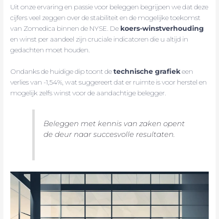
Uit onze ervaring en passie voor beleggen begrijpen we dat deze
cijfers veel zeggen over de stabiliteit en de mogelijke toekomst
van Zomedica binnen de NYSE. De
koers-winstverhouding
en winst per aandeel zijn cruciale indicatoren die u altijd in
gedachten moet houden.
Ondanks de huidige dip toont de
technische grafiek
een
verlies van -1,54%, wat suggereert dat er ruimte is voor herstel en
mogelijk zelfs winst voor de aandachtige belegger.
Beleggen met kennis van zaken opent
de deur naar succesvolle resultaten.