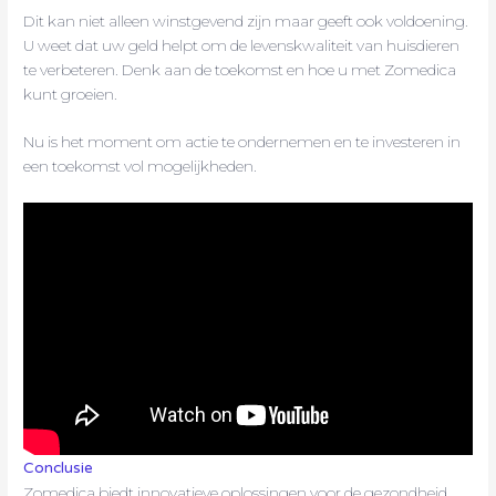
Dit kan niet alleen winstgevend zijn maar geeft ook voldoening.
U weet dat uw geld helpt om de levenskwaliteit van huisdieren
te verbeteren. Denk aan de toekomst en hoe u met Zomedica
kunt groeien.
Nu is het moment om actie te ondernemen en te investeren in
een toekomst vol mogelijkheden.
Conclusie
Zomedica biedt innovatieve oplossingen voor de gezondheid