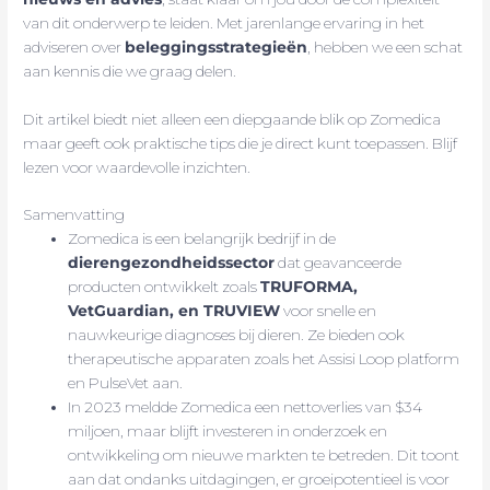
van dit onderwerp te leiden. Met jarenlange ervaring in het
adviseren over
beleggingsstrategieën
, hebben we een schat
aan kennis die we graag delen.
Dit artikel biedt niet alleen een diepgaande blik op Zomedica
maar geeft ook praktische tips die je direct kunt toepassen. Blijf
lezen voor waardevolle inzichten.
Samenvatting
Zomedica is een belangrijk bedrijf in de
dierengezondheidssector
dat geavanceerde
producten ontwikkelt zoals
TRUFORMA,
VetGuardian, en TRUVIEW
voor snelle en
nauwkeurige diagnoses bij dieren. Ze bieden ook
therapeutische apparaten zoals het Assisi Loop platform
en PulseVet aan.
In 2023 meldde Zomedica een nettoverlies van $34
miljoen, maar blijft investeren in onderzoek en
ontwikkeling om nieuwe markten te betreden. Dit toont
aan dat ondanks uitdagingen, er groeipotentieel is voor