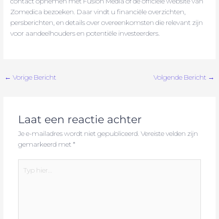
contact opnemen met Fusion Media of de officiële website van
Zomedica bezoeken. Daar vindt u financiële overzichten,
persberichten, en details over overeenkomsten die relevant zijn
voor aandeelhouders en potentiële investeerders.
←
Vorige Bericht
Volgende Bericht
→
Laat een reactie achter
Je e-mailadres wordt niet gepubliceerd.
Vereiste velden zijn
gemarkeerd met
*
Typ
hier...