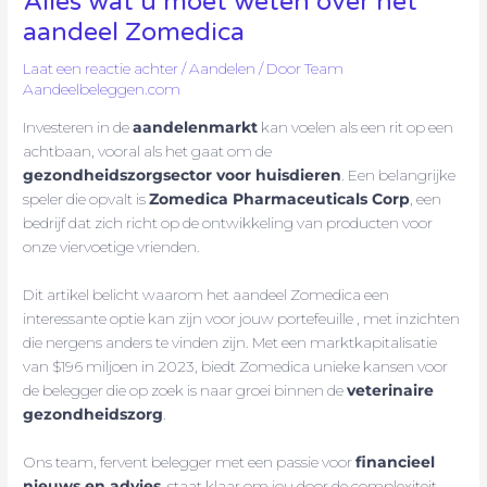
Alles wat u moet weten over het
aandeel Zomedica
Laat een reactie achter
/
Aandelen
/ Door
Team
Aandeelbeleggen.com
Investeren in de
aandelenmarkt
kan voelen als een rit op een
achtbaan, vooral als het gaat om de
gezondheidszorgsector voor huisdieren
. Een belangrijke
speler die opvalt is
Zomedica Pharmaceuticals Corp
, een
bedrijf dat zich richt op de ontwikkeling van producten voor
onze viervoetige vrienden.
Dit artikel belicht waarom het aandeel Zomedica een
interessante optie kan zijn voor jouw portefeuille , met inzichten
die nergens anders te vinden zijn. Met een marktkapitalisatie
van $196 miljoen in 2023, biedt Zomedica unieke kansen voor
de belegger die op zoek is naar groei binnen de
veterinaire
gezondheidszorg
.
Ons team, fervent belegger met een passie voor
financieel
nieuws en advies
, staat klaar om jou door de complexiteit