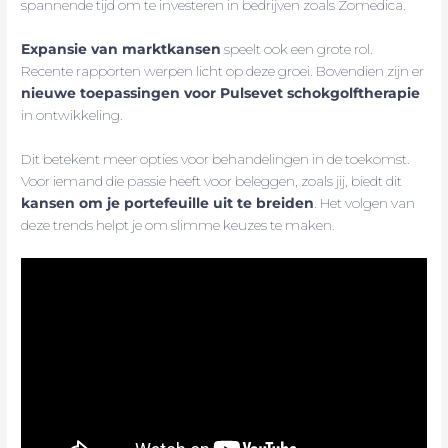
spannende tijd om te investeren in bedrijven zoals Zomedica.
Expansie van marktkansen
speelt ook een grote rol.
Recente rapporten werpen licht op deze groei. Bovendien zijn er
nieuwe toepassingen voor Pulsevet schokgolftherapie
in ontwikkeling.
Dit betekent meer opties voor behandelingen in de toekomst.
Voor iemand die passie heeft voor beleggen, zoals jij, biedt dit
kansen om je portefeuille uit te breiden
. Het volgen van
deze trends helpt je om slimme keuzes te maken.