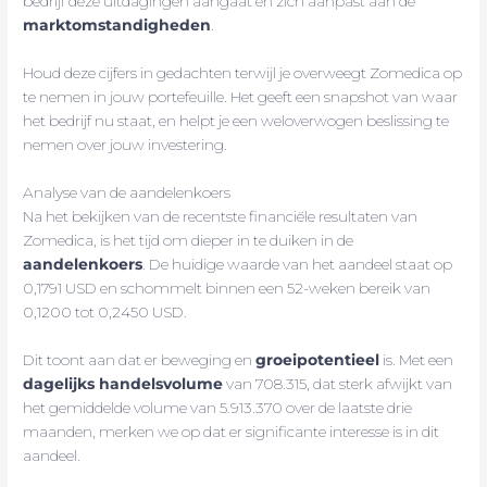
bedrijf deze uitdagingen aangaat en zich aanpast aan de
marktomstandigheden
.
Houd deze cijfers in gedachten terwijl je overweegt Zomedica op
te nemen in jouw portefeuille. Het geeft een snapshot van waar
het bedrijf nu staat, en helpt je een weloverwogen beslissing te
nemen over jouw investering.
Analyse van de aandelenkoers
Na het bekijken van de recentste financiële resultaten van
Zomedica, is het tijd om dieper in te duiken in de
aandelenkoers
. De huidige waarde van het aandeel staat op
0,1791 USD en schommelt binnen een 52-weken bereik van
0,1200 tot 0,2450 USD.
Dit toont aan dat er beweging en
groeipotentieel
is. Met een
dagelijks handelsvolume
van 708.315, dat sterk afwijkt van
het gemiddelde volume van 5.913.370 over de laatste drie
maanden, merken we op dat er significante interesse is in dit
aandeel.