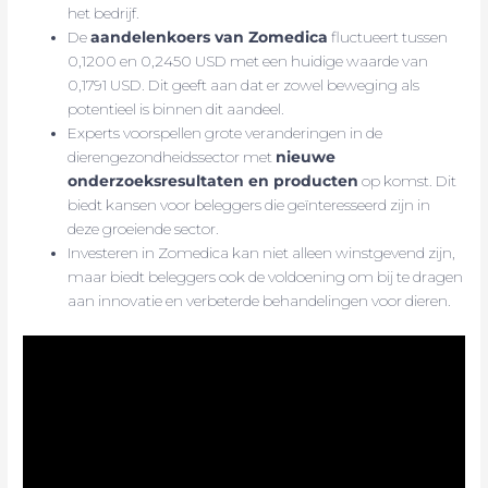
het bedrijf.
De
aandelenkoers van Zomedica
fluctueert tussen
0,1200 en 0,2450 USD met een huidige waarde van
0,1791 USD. Dit geeft aan dat er zowel beweging als
potentieel is binnen dit aandeel.
Experts voorspellen grote veranderingen in de
dierengezondheidssector met
nieuwe
onderzoeksresultaten en producten
op komst. Dit
biedt kansen voor beleggers die geïnteresseerd zijn in
deze groeiende sector.
Investeren in Zomedica kan niet alleen winstgevend zijn,
maar biedt beleggers ook de voldoening om bij te dragen
aan innovatie en verbeterde behandelingen voor dieren.