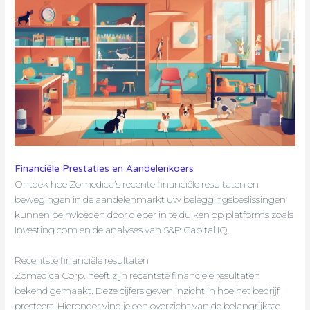
Financiële Prestaties en Aandelenkoers
Ontdek hoe Zomedica’s recente financiële resultaten en
bewegingen in de aandelenmarkt uw beleggingsbeslissingen
kunnen beïnvloeden door dieper in te duiken op platforms zoals
Investing.com en de analyses van S&P Capital IQ.
Recentste financiële resultaten
Zomedica Corp. heeft zijn recentste financiële resultaten
bekend gemaakt. Deze cijfers geven inzicht in hoe het bedrijf
presteert. Hieronder vind je een overzicht van de belangrijkste