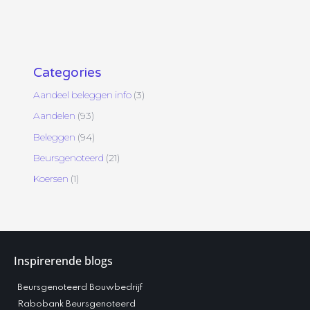
Categories
Aandeel beleggen info
(3)
Aandelen
(93)
Beleggen
(94)
Beursgenoteerd
(21)
Koersen
(1)
Inspirerende blogs
Beursgenoteerd Bouwbedrijf
Rabobank Beursgenoteerd