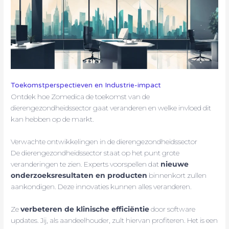
Toekomstperspectieven en Industrie-impact
Ontdek hoe Zomedica de toekomst van de
dierengezondheidssector gaat veranderen en welke invloed dit
kan hebben op de markt.
Verwachte ontwikkelingen in de dierengezondheidssector
De dierengezondheidssector staat op het punt grote
veranderingen te zien. Experts voorspellen dat
nieuwe
onderzoeksresultaten en producten
binnenkort zullen
aankondigen. Deze innovaties kunnen alles veranderen.
Ze
verbeteren de klinische efficiëntie
door software
updates. Jij, als aandeelhouder, zult hiervan profiteren. Het is een