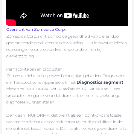
Overzicht van Zomedica Corp.
Zomedica Corp. richt zich op de gezondheid van dieren door
geavanceerde producten te ontwikkelen. Hun innovaties bieden
oplossingen voor veelvoorkomende problemen bij
dierverzorging.
Kernactiviteiten en producten
Zomedica richt zich op twee belangrijke gebieden: Diagnostics
en Therapeutische Apparaten. In het
Diagnostics segment
bieden ze TRUFORMA, VetGuardian en TRUVIEW aan. Deze
producten zorgen ervoor dat dierenartsen snel nauwkeurige
diagnoses kunnen stellen.
Denk aan TRUFORMA, dat werkt als een point-of-care toestel
waarmee referentielaboratoriumnauwkeurigheid direct in de
dierenkliniek beschikbaar is. Dit maakt het voor jouw dierenarts