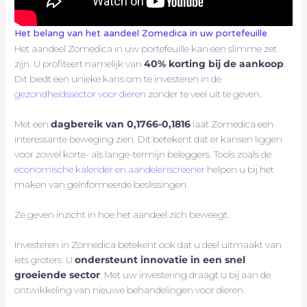
Het belang van het aandeel Zomedica in uw portefeuille
Het aandeel Zomedica in uw portefeuille kan een slimme zet
zijn. U profiteert namelijk van
40% korting bij de aankoop
.
Dit biedt een unieke kans om te investeren in de
gezondheidssector voor dieren
zonder te veel uit te geven.
Met een
dagbereik van 0,1766-0,1816
laat Zomedica een
interessante beweging zien. Dit betekent dat er kansen liggen
voor zowel korte- als lange-termijn beleggers. Tools zoals de
economische kalender en aandelenscreener
helpen u bij het
maken van geïnformeerde beslissingen.
Ze geven inzicht in hoe het aandeel zich beweegt.
Investeren in Zomedica betekent ook dat u deel uitmaakt van
iets groters. U
ondersteunt innovatie in een snel
groeiende sector
. Met uw investering draagt u bij aan de
ontwikkeling van nieuwe behandelingen voor dieren.