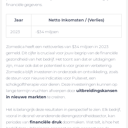
financiële gegevens.
Jaar
Netto Inkomsten / (Verlies)
2023
-$34 miljoen
Zomedica heeft een nettoverlies van $34 miljoen in 2023
gemeld. Dit cijfer is cruciaal voor jouw begrip van de financiële
gezondheid van het bedrijf. Het toont aan dat er uitdagingen
zijn, maar ook dat er potentieel is voor groei en verbetering.
Zomedica blijft investeren in onderzoek en ontwikkeling, zoals
de steun voor nieuwe indicaties voor Pulsevet, een
schokgolftherapie voor dieren. Deze investeringen kunnen op
lange termijn vruchten afwerpen door
uitbreidingskansen
in nieuwe markten
te creëren.
Het is belangrijk deze resultaten in perspectief te zien. Elk bedrijf,
vooral in de snel veranderende dierengezondheidssector, kan
periodes van
financiële druk
doormaken. Wat telt, is hoe het