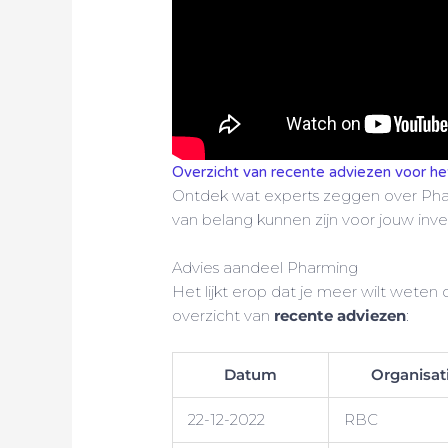
Overzicht van recente adviezen voor h
Ontdek wat experts zeggen over Pha
van belang kunnen zijn voor jouw inve
Advies aandeel Pharming
Het lijkt erop dat je meer wilt weten
overzicht van
recente adviezen
:
Datum
Organisat
22-12-2022
RBC