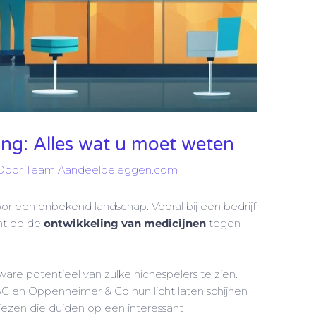
ng: Alles wat u moet weten
Door
Team Aandeelbeleggen.com
door een onbekend landschap. Vooral bij een bedrijf
cht op de
ontwikkeling van medicijnen
tegen
re potentieel van zulke nichespelers te zien.
RBC en Oppenheimer & Co hun licht laten schijnen
ezen die duiden op een interessant