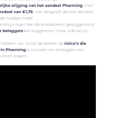
lijke stijging van het aandeel Pharming
, met
sdoel van €1,76
, wat aangeeft dat het aandeel
de huidige markt.
arming is lager dan de koersdoelen gesuggereerd
r beleggers
kan suggereren, maar ook risico’s
 hebben van zowel de kansen als
risico’s die
 in Pharming
is cruciaal voor beleggers om
 kunnen maken.