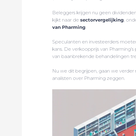
Beleggers krijgen nu geen dividenden,
kijkt naar de
sectorvergelijking
, ond
van Pharming
.
Speculanten en investeerders moeten 
kans. De verkoopprijs van Pharming’s
van baanbrekende behandelingen tr
Nu we dit begrijpen, gaan we verder 
analisten over Pharming zeggen.