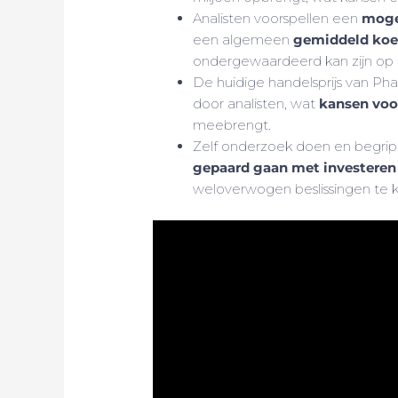
Analisten voorspellen een
moge
een algemeen
gemiddeld koer
ondergewaardeerd kan zijn op 
De huidige handelsprijs van Ph
door analisten, wat
kansen voo
meebrengt.
Zelf onderzoek doen en begrip
gepaard gaan met investeren
weloverwogen beslissingen te