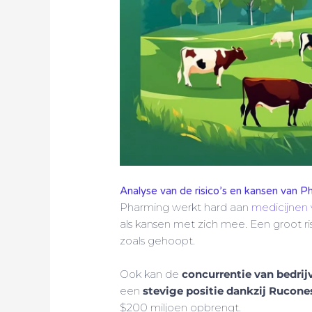
Analyse van de risico’s en kansen van P
Pharming werkt hard aan
medicijnen 
als kansen met zich mee. Een groot ri
zoals gehoopt.
Ook kan de
concurrentie van bedrij
een
stevige positie dankzij Rucone
$200 miljoen opbrengt.