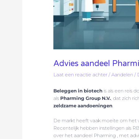
Advies aandeel Pharmi
Laat een reactie achter
/
Aandelen
/ 
Beleggen in biotech
is als een reis 
als
Pharming Group N.V.
, dat zich ri
zeldzame aandoeningen
.
De markt heeft vaak moeite om het wa
Recentelijk hebben instellingen als 
over het aandeel Pharming , met advi