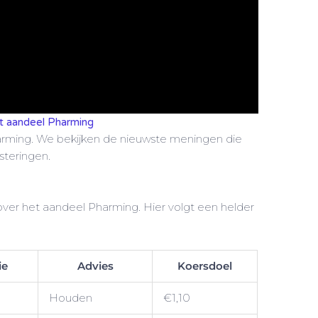
et aandeel Pharming
rming. We bekijken de nieuwste meningen die
steringen.
 over het aandeel Pharming. Hier volgt een helder
ie
Advies
Koersdoel
Houden
€1,10