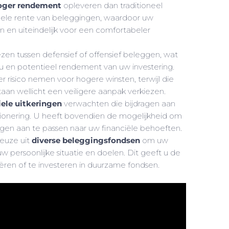
oger rendement
opleveren dan traditioneel
bele rente van beleggingen, waardoor uw
 en uiteindelijk voor een comfortabeler
iezen tussen defensief of offensief beleggen, wat
au en potentieel rendement van uw investering.
risico nemen voor hogere winsten, terwijl die
staan wellicht een veiligere aanpak verkiezen.
iele uitkeringen
verwachten die bijdragen aan
ionering. U heeft bovendien de mogelijkheid om
ngen aan te passen naar uw financiële behoeften.
keuze uit
diverse beleggingsfondsen
om uw
w persoonlijke situatie en doelen. Dit geeft u de
iëren of te investeren in duurzame fondsen.