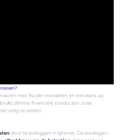
ensioen?
pensioen met fiscale voordelen en een kans op
ruikt slimme financiële producten zoals
 veilig te stellen.
elen
door te beleggen in lijfrente. De bedragen