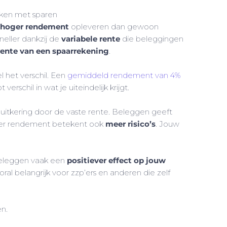
ken met sparen
l
hoger rendement
opleveren dan gewoon
neller dankzij de
variabele rente
die beleggingen
rente van een spaarrekening
.
l het verschil. Een
gemiddeld rendement van 4%
rschil in wat je uiteindelijk krijgt.
e uitkering door de vaste rente. Beleggen geeft
ger rendement betekent ook
meer risico’s
. Jouw
.
 beleggen vaak een
positiever effect op jouw
ral belangrijk voor zzp’ers en anderen die zelf
en.