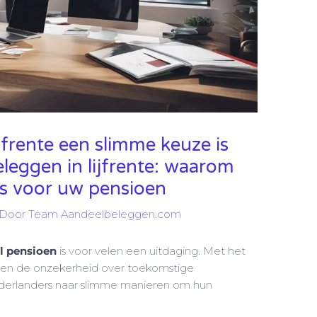
frente een slimme keuze is
leggen in lijfrente: waarom
is voor uw pensioen
 Door
Team Aandeelbeleggen.com
l pensioen
is voor velen een uitdaging. Met het
en de onzekerheid over toekomstige
ederlanders naar slimme manieren om hun