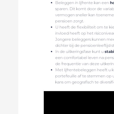
Beleggen in lijfrente kan een
h
sparen. Dit komt door de varia
vermogen sneller kan toenemen
pensioen zorgt.
U heeft de flexibiliteit om te k
invloed heeft op het risiconive
Jongere beleggers kunnen meer 
dichter bij de pensioenleeftijd 
In de uitkeringsfase kunt u
stab
een comfortabel leven na pens
de frequentie van deze uitkeri
Met lijfrentebeleggen heeft u 
portefeuille af te stemmen op u
kans om geografisch te diversif