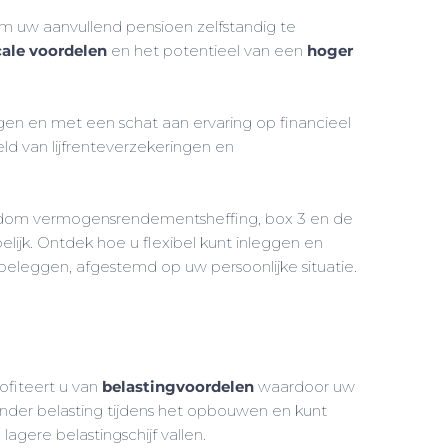
om uw aanvullend pensioen zelfstandig te
cale voordelen
en het potentieel van een
hoger
en en met een schat aan ervaring op financieel
ld van lijfrenteverzekeringen en
dom vermogensrendementsheffing, box 3 en de
lijk. Ontdek hoe u flexibel kunt inleggen en
 beleggen, afgestemd op uw persoonlijke situatie.
rofiteert u van
belastingvoordelen
waardoor uw
minder belasting tijdens het opbouwen en kunt
n lagere belastingschijf vallen.