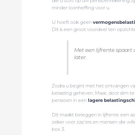
die u stort op uw pensioenrekening zi
minder loonheffing voor u.
U hoeft ook geen
vermogensbelast
Dit is een groot voordeel ten opzich
Met een lijfrente spaart
later.
Zodra u begint met het ontvangen va
belasting geheven. Maar, door slim te
pensioen in een
lagere belastingschi
Dit maakt beleggen in lijfrente een 
zeker voor zzp’ers en mensen die will
box 3.