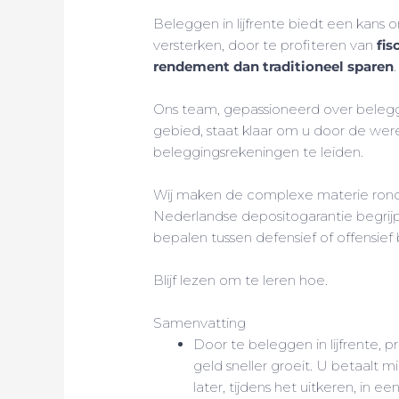
Beleggen in lijfrente biedt een kans 
versterken, door te profiteren van
fis
rendement dan traditioneel sparen
.
Ons team, gepassioneerd over belegg
gebied, staat klaar om u door de were
beleggingsrekeningen te leiden.
Wij maken de complexe materie ron
Nederlandse depositogarantie begrijpe
bepalen tussen defensief of offensief
Blijf lezen om te leren hoe.
Samenvatting
Door te beleggen in lijfrente, p
geld sneller groeit. U betaalt 
later, tijdens het uitkeren, in ee