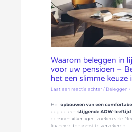
Waarom beleggen in lij
voor uw pensioen – Be
het een slimme keuze 
Laat een reactie achter
/
Beleggen
/
Het
opbouwen van een comfortabe
oog op een
stijgende AOW-leeftijd
pensioenuitkeringen, zoeken vele N
financiële toekomst te verzekeren.