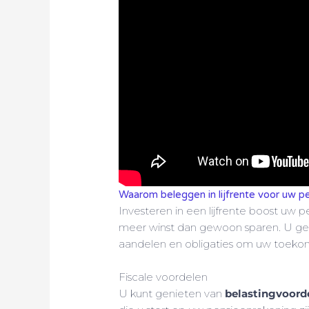
Waarom beleggen in lijfrente voor uw p
Investeren in een lijfrente boost uw 
meer winst dan gewoon sparen. U geb
aandelen en obligaties om uw toekomst
Fiscale voordelen
U kunt genieten van
belastingvoord