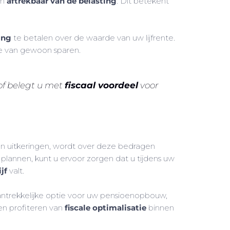
jn
aftrekbaar van de belasting
. Dit betekent
ing
te betalen over de waarde van uw lijfrente.
te van gewoon sparen.
 of belegt u met
fiscaal voordeel
voor
n uitkeringen, wordt over deze bedragen
 plannen, kunt u ervoor zorgen dat u tijdens uw
jf
valt.
aantrekkelijke optie voor uw pensioenopbouw,
en profiteren van
fiscale optimalisatie
binnen