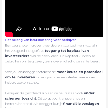
Het belang van beursnotering voor bedrijven
Een beursnotering opent veel deuren voor bedrijven, vooral in
het vastgoed. Het geeft ze
toegang tot kapitaal van
investeerders
over de hele wereld. Dit kapitaal kunnen ze
gebruiken om te groeien, te innoveren of schulden af te lossen.
Voor jou als belegger betekent dit
meer keuze en potentieel
om te investeren
in bedrijven met een sterke basis en een
heldere toekomstvisie.
Bedrijven die genoteerd zijn aan de beurs staan ook
onder
scherper toezicht
. Dit zorgt voor transparantie en
betrouwbaarheid. Als belegger kun je
financiële verslagen