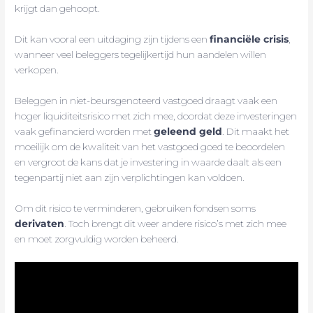
krijgt dan gehoopt.
Dit kan vooral een uitdaging zijn tijdens een
financiële crisis
,
wanneer veel beleggers tegelijkertijd hun aandelen willen
verkopen.
Beleggen in niet-beursgenoteerd vastgoed draagt vaak een
hoger liquiditeitsrisico met zich mee, doordat deze investeringen
vaak gefinancierd worden met
geleend geld
. Dit maakt het
moeilijk om de kwaliteit van het vastgoed goed te beoordelen
en vergroot de kans dat je investering in waarde daalt als een
tegenpartij niet aan zijn verplichtingen kan voldoen.
Om dit risico te verminderen, gebruiken fondsen soms
derivaten
. Toch brengt dit weer andere risico’s met zich mee
en moet zorgvuldig worden beheerd.