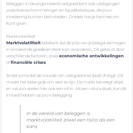
Beleggen in beursgenoteerd vastgoed kent ook uitdagingen
zoals koersschommelingen en liquiditeitsissues, die jouw
investering kunnen beïnvloeden. Ontdek hoe je hiermee om
kunt gaan.
Marktvolatiliteit
Marktvolatiliteit
betekent dat de prijs van je belegd vermogen
in onroerende goederen sterk kan veranderen. Dit gebeurt door
verschillende factoren, zoals
economische ontwikkelingen
of
financiële crises
.
Je ziet soms dat de waarde van vastgoed snel daalt of stijgt. Dit
maakt het belangrijk om alert te zijn. De markt beweegt altijd
en valuta’s spelen hier ook een rol in. Als een valuta daalt, kan dit
invloed hebben op jouw belegging.
In de wereld van beleggen is
marktvolatiliteit zowel een risico als een
kans.