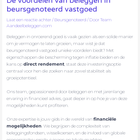
De voordelen van beleggen in
beursgenoteerd vastgoed
Laat een reactie achter
/
Beursgenoteerd
/ Door
Team
Aandeelbeleggen.com
Beleggen in onroerend goed is vaak gezien als een solide manier
om je vermogen te laten groeien, maar wist je dat
beursgenoteerd vastgoed unieke voordelen biedt? Met
eigenschappen die bescherming tegen inflatie bieden en de
kans op
direct rendement
, staat deze investeringsoptie
centraal voor hen die zoeken naar zowel stabiliteit als
groeipotentieel.
Ons team, gepassioneerd door beleggen en met jarenlange
ervaring in financieel advies, gaat dieper in op hoe je van deze
mogelijkheden kunt profiteren.
Onze expertise is jouw gids in de wereld van
financiële
mogelijkheden
. We begrijpen de complexiteit van
beleggingsfondsen, wisselkoersen, en de invloed van globale
economische verschuivingen op lokale markten.