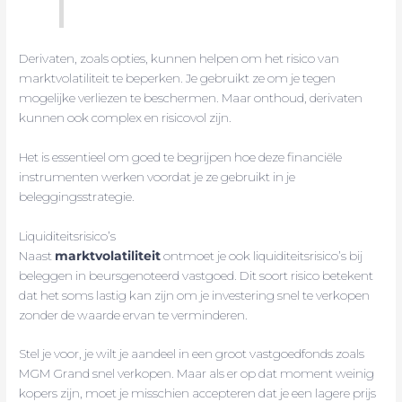
Derivaten, zoals opties, kunnen helpen om het risico van
marktvolatiliteit te beperken. Je gebruikt ze om je tegen
mogelijke verliezen te beschermen. Maar onthoud, derivaten
kunnen ook complex en risicovol zijn.
Het is essentieel om goed te begrijpen hoe deze financiële
instrumenten werken voordat je ze gebruikt in je
beleggingsstrategie.
Liquiditeitsrisico’s
Naast
marktvolatiliteit
ontmoet je ook liquiditeitsrisico’s bij
beleggen in beursgenoteerd vastgoed. Dit soort risico betekent
dat het soms lastig kan zijn om je investering snel te verkopen
zonder de waarde ervan te verminderen.
Stel je voor, je wilt je aandeel in een groot vastgoedfonds zoals
MGM Grand snel verkopen. Maar als er op dat moment weinig
kopers zijn, moet je misschien accepteren dat je een lagere prijs