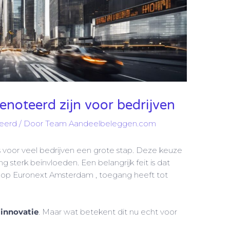
enoteerd zijn voor bedrijven
eerd
/ Door
Team Aandeelbeleggen.com
s voor veel bedrijven een grote stap. Deze keuze
sterk beïnvloeden. Een belangrijk feit is dat
e op Euronext Amsterdam , toegang heeft tot
 innovatie
. Maar wat betekent dit nu echt voor