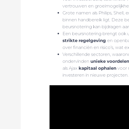
vertrouwen en groeimogelijkh
Grote namen als Philips, Shell, 
binnen handbereik ligt. Deze b
beursnotering kan bijdragen aa
Een beursnotering brengt ook 
strikte regelgeving
en openbaa
over financiën en risico’s, wat
Verschillende sectoren, waaron
ondervinden
unieke voordelen
als Ajax
kapitaal ophalen
voor 
investeren in nieuwe projecten.