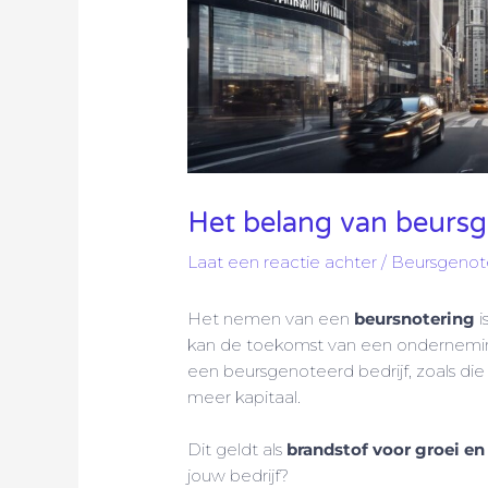
Het belang van beursg
Laat een reactie achter
/
Beursgenot
Het nemen van een
beursnotering
i
kan de toekomst van een onderneming 
een beursgenoteerd bedrijf, zoals di
meer kapitaal.
Dit geldt als
brandstof voor groei en
jouw bedrijf?