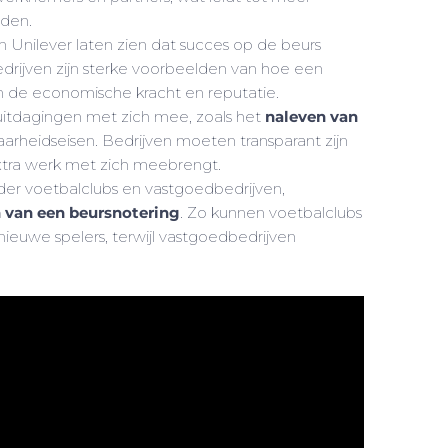
eden.
en Unilever laten zien dat succes op de beurs
edrijven zijn sterke voorbeelden van hoe een
n de economische kracht en reputatie.
uitdagingen met zich mee, zoals het
naleven van
rheidseisen. Bedrijven moeten transparant zijn
 extra werk met zich meebrengt.
der voetbalclubs en vastgoedbedrijven,
 van een beursnotering
. Zo kunnen voetbalclubs
nieuwe spelers, terwijl vastgoedbedrijven