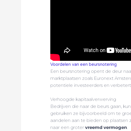
Voordelen van een beursnotering
Een beursnotering opent de deur na
marktplaatsen zoals Euronext Amsterda
potentiele investeerders en verbetert 
Verhoogde kapitaalverwerving
Bedrijven die naar de beurs gaan, ku
gebruiken ze bijvoorbeeld om te groe
aandelen aan te bieden op plaatsen
naar een groter
vreemd vermogen
.