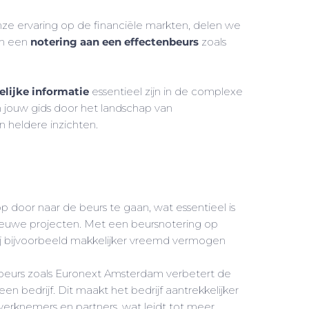
ze ervaring op de financiële markten, delen we
an een
notering aan een effectenbeurs
zoals
elijke informatie
essentieel zijn in de complexe
om jouw gids door het landschap van
n heldere inzichten.
p door naar de beurs te gaan, wat essentieel is
nieuwe projecten. Met een beursnotering op
j bijvoorbeeld makkelijker vreemd vermogen
beurs zoals Euronext Amsterdam verbetert de
en bedrijf. Dit maakt het bedrijf aantrekkelijker
 werknemers en partners, wat leidt tot meer