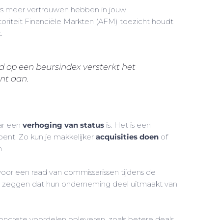
ers meer vertrouwen hebben in jouw
riteit Financiële Markten (AFM) toezicht houdt
.
 op een beursindex versterkt het
nt aan.
aar een
verhoging van status
is. Het is een
pent. Zo kun je makkelijker
acquisities doen
of
.
voor een raad van commissarissen tijdens de
 zeggen dat hun onderneming deel uitmaakt van
concrete voordelen opleveren, zoals betere deals