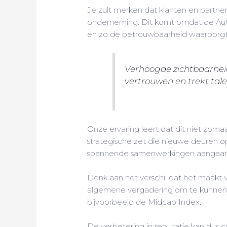
Je zult merken dat klanten en partn
onderneming. Dit komt omdat de Auto
en zo de betrouwbaarheid waarborgt
Verhoogde zichtbaarheid
vertrouwen en trekt tale
Onze ervaring leert dat dit niet zom
strategische zet die nieuwe deuren o
spannende samenwerkingen aangaan
Denk aan het verschil dat het maakt 
algemene vergadering om te kunnen
bijvoorbeeld de Midcap Index.
De verbetering in reputatie kan dus 