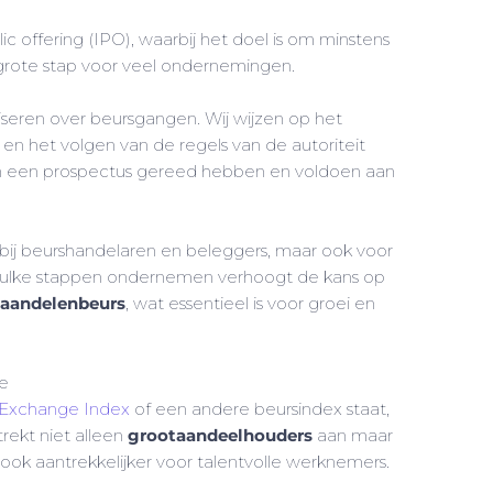
ic offering (IPO), waarbij het doel is om minstens
n grote stap voor veel ondernemingen.
seren over beursgangen. Wij wijzen op het
n het volgen van de regels van de autoriteit
en een prospectus gereed hebben en voldoen aan
 bij beurshandelaren en beleggers, maar ook voor
 Zulke stappen ondernemen verhoogt de kans op
e aandelenbeurs
, wat essentieel is voor groei en
ie
Exchange Index
of een andere beursindex staat,
 trekt niet alleen
grootaandeelhouders
aan maar
k aantrekkelijker voor talentvolle werknemers.