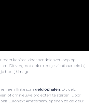
ar meer kapitaal door aandelenverkoop op
m. Dit vergroot ook direct je zichtbaarheid bij
je bedrijfsimago.
nnen een flinke som
geld ophalen
. Dit geld
ien of om nieuwe projecten te starten. Door
 zoals Euronext Amsterdam, openen ze de deur