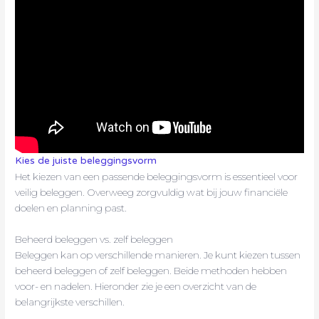
Kies de juiste beleggingsvorm
Het kiezen van een passende beleggingsvorm is essentieel voor
veilig beleggen. Overweeg zorgvuldig wat bij jouw financiële
doelen en planning past.
Beheerd beleggen vs. zelf beleggen
Beleggen kan op verschillende manieren. Je kunt kiezen tussen
beheerd beleggen of zelf beleggen. Beide methoden hebben
voor- en nadelen. Hieronder zie je een overzicht van de
belangrijkste verschillen.