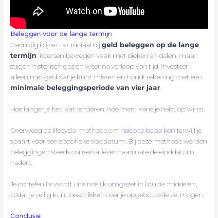
Beleggen voor de lange termijn
Geduldig blijven is cruciaal bij
geld beleggen op de lange
termijn
. Koersen bewegen vaak met pieken en dalen, maar
stijgen historisch gezien weer na verloop van tijd. Investeer
alleen met geld dat je kunt missen en houdt rekening met een
minimale beleggingsperiode van vier jaar
.
Hoe langer je het laat renderen, hoe meer kans je hebt op winst.
Overweeg de lifecycle-methode om
risico te beperken
terwijl je
spaart voor een specifieke doeldatum. Bij deze methode worden
beleggingen steeds conservatiever naarmate de einddatum
nadert.
Je portefeuille wordt uiteindelijk omgezet in liquide middelen,
zodat je veilig kunt beschikken over je opgebouwde vermogen.
Conclusie