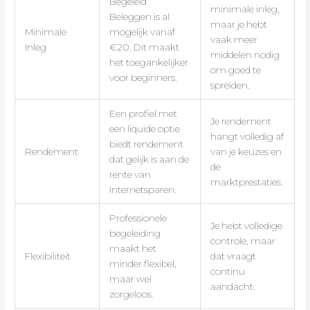
Begeleid
minimale inleg,
Beleggen is al
maar je hebt
Minimale
mogelijk vanaf
vaak meer
Inleg
€20. Dit maakt
middelen nodig
het toegankelijker
om goed te
voor beginners.
spreiden.
Een profiel met
Je rendement
een liquide optie
hangt volledig af
biedt rendement
Rendement
van je keuzes en
dat gelijk is aan de
de
rente van
marktprestaties.
Internetsparen.
Professionele
Je hebt volledige
begeleiding
controle, maar
maakt het
Flexibiliteit
dat vraagt
minder flexibel,
continu
maar wel
aandacht.
zorgeloos.