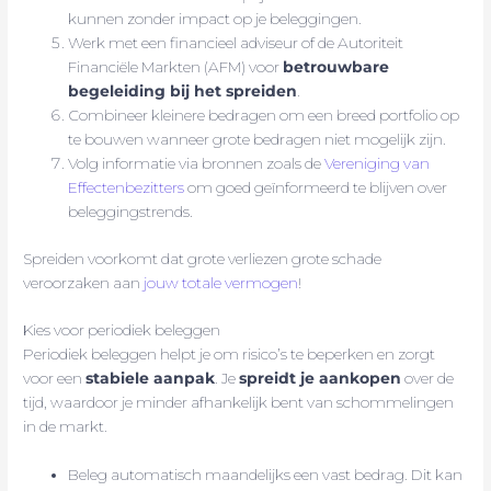
kunnen zonder impact op je beleggingen.
Werk met een financieel adviseur of de Autoriteit
Financiële Markten (AFM) voor
betrouwbare
begeleiding bij het spreiden
.
Combineer kleinere bedragen om een breed portfolio op
te bouwen wanneer grote bedragen niet mogelijk zijn.
Volg informatie via bronnen zoals de
Vereniging van
Effectenbezitters
om goed geïnformeerd te blijven over
beleggingstrends.
Spreiden voorkomt dat grote verliezen grote schade
veroorzaken aan
jouw totale vermogen
!
Kies voor periodiek beleggen
Periodiek beleggen helpt je om risico’s te beperken en zorgt
voor een
stabiele aanpak
. Je
spreidt je aankopen
over de
tijd, waardoor je minder afhankelijk bent van schommelingen
in de markt.
Beleg automatisch maandelijks een vast bedrag. Dit kan