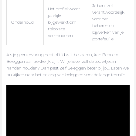
Je bent zelf
Het profiel wordt
verantwoordelijk
jaarlijks
voor het
Onderhoud
bijgewerkt om
beheren en
risico’s te
bijwerken van je
verminderen.
portefeuille.
Als je geen ervaring hebt of tijd wilt besparen, kan Beheerd
Beleggen aantrekkelijk zijn. Wil je liever zelf de touwtjes in
handen houden? Dan past Zelf Beleggen beter bij jou. Laten we
nu kijken naar het belang van beleggen voor de lange termijn.