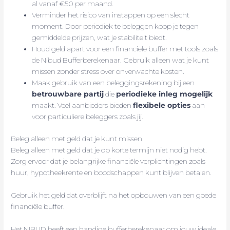
al vanaf €50 per maand.
Verminder het risico van instappen op een slecht
moment. Door periodiek te beleggen koop je tegen
gemiddelde prijzen, wat je stabiliteit biedt.
Houd geld apart voor een financiële buffer met tools zoals
de Nibud Bufferberekenaar. Gebruik alleen wat je kunt
missen zonder stress over onverwachte kosten.
Maak gebruik van een beleggingsrekening bij een
betrouwbare partij
die
periodieke inleg mogelijk
maakt. Veel aanbieders bieden
flexibele opties
aan
voor particuliere beleggers zoals jij.
Beleg alleen met geld dat je kunt missen
Beleg alleen met geld dat je op korte termijn niet nodig hebt.
Zorg ervoor dat je belangrijke financiële verplichtingen zoals
huur, hypotheekrente en boodschappen kunt blijven betalen.
Gebruik het geld dat overblijft na het opbouwen van een goede
financiële buffer.
Het NIBUD heeft een handige bufferberekenaar om jouw ideale