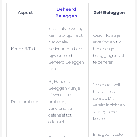
Beheerd
Aspect
Zelf Beleggen
Beleggen
Ideaal als je weinig
kennis of tijd hebt.
Geschikt als je
Nationale-
ervaring en tijd
Kennis & Tijd
Nederlanden biedt
hebt om je
bijvoorbeeld
beleggingen zelf
Beheerd Beleggen
te beheren.
aan.
Bij Beheerd
Je bepaalt zelf
Beleggen kun je
hoe je risico
kiezen uit 17
spreidt. Dit
Risicoprofielen
profielen,
vereist inzicht en
variërend van
strategische
defensief tot
keuzes.
offensief.
Er is geen vaste