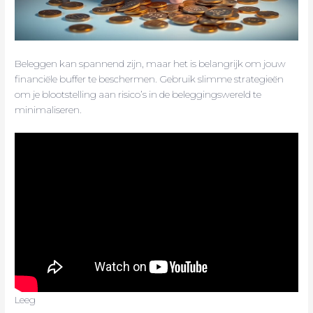
Beleggen kan spannend zijn, maar het is belangrijk om jouw
financiële buffer te beschermen. Gebruik slimme strategieën
om je blootstelling aan risico’s in de beleggingswereld te
minimaliseren.
Leeg