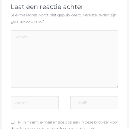
Laat een reactie achter
Je e-mailadres wordt niet gepubliceerd.
Vereiste velden zijn
gemarkeerd met
*
Typ
hier...
Naam*
E-
mail*
Mijn naam, e-mail en site opslaan in deze browser voor
de volgende keer wanneer ik een reactie plaats.