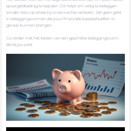
spaargeldbedrag te bepalen. Dit helpt om veilig te beleggen
zonder risico op stress bij onverwachte verliezen. Zet geen geld
in beleggingsvormen die jouw financiële basisbehoeften in
gevaar kunnen brengen.
Ga verder met het kiezen van een geschikte beleggingsvorm
die bij jou past.