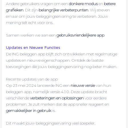
Andere gebruikers vragen om een
donkere modus
en
betere
grafieken
. Dit zijn
belangrijke verbeterpunten
. Wij streven
ernaar om jouw beleggingservaring te verbeteren. Jouw
mening telt echt voor ons.
Samen werken we aan een
gebruiksvriendelijkere app
.
Updates en Nieuwe Functies
De ING beleggen app blijft zich ontwikkelen met regelmatige
updates en nieuwe eigenschappen. Ontdek de laatste
toevoegingen die jouw beleggingservaring nog beter maken.
Recente updates van de app
Op 23 mei 2024 lanceerde ING een
nieuwe versie
van hun
beleggen app, namelijk versie 4.1.0. Deze update bracht
verschillende
verbeteringen en oplossingen
voor eerdere
problemen. Je zult merken dat de app sneller reageert en
gemakkelijker in gebruik
is.
Dit maakt jouw beleggingservaring veel soepeler.