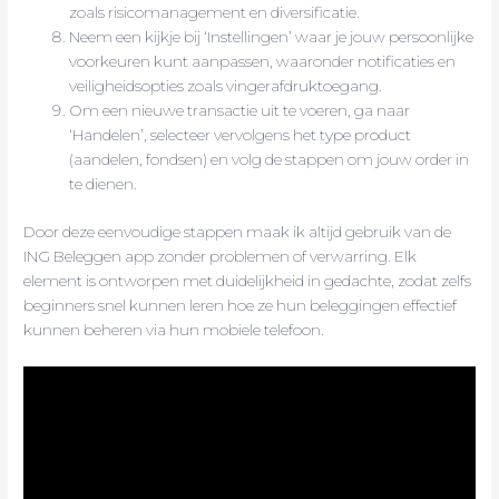
zoals risicomanagement en diversificatie.
Neem een kijkje bij ‘Instellingen’ waar je jouw persoonlijke
voorkeuren kunt aanpassen, waaronder notificaties en
veiligheidsopties zoals vingerafdruktoegang.
Om een nieuwe transactie uit te voeren, ga naar
‘Handelen’, selecteer vervolgens het type product
(aandelen, fondsen) en volg de stappen om jouw order in
te dienen.
Door deze eenvoudige stappen maak ik altijd gebruik van de
ING Beleggen app zonder problemen of verwarring. Elk
element is ontworpen met duidelijkheid in gedachte, zodat zelfs
beginners snel kunnen leren hoe ze hun beleggingen effectief
kunnen beheren via hun mobiele telefoon.