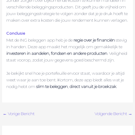
zonder zorgen over bijkomende kosten te kunnen handelen in
verschillende beleggingsproducten. Dit geeft jou de vrijheid om
jouw beleggingsstrategie te volgen zonder dat je je druk hoeft te
maken over extra kosten die jouw rendement kunnen verlagen.
Conclusie
Met de ING beleggen app heb je de
regie over je financiën
stevig
in handen. Deze app maakt het mogelijk om gemakkelijk te
investeren in aandelen, fondsen en andere producten
. Veiligheid
staat voorop, zodat jouw gegevens goed beschermd zijn.
Je bekijkt snel hoe je portefeuille ervoor staat, waardoor je altijd
weet waar je aan toe bent. Kortom, deze app biedt alles wat je
nodig hebt om
slim te beleggen
,
direct vanuit je broekzak
.
←
Vorige Bericht
Volgende Bericht
→