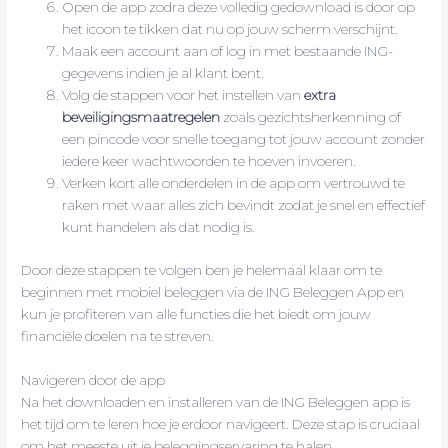
Open de app zodra deze volledig gedownload is door op
het icoon te tikken dat nu op jouw scherm verschijnt.
Maak een account aan of log in met bestaande ING-
gegevens indien je al klant bent.
Volg de stappen voor het instellen van
extra
beveiligingsmaatregelen
zoals gezichtsherkenning of
een pincode voor snelle toegang tot jouw account zonder
iedere keer wachtwoorden te hoeven invoeren.
Verken kort alle onderdelen in de app om vertrouwd te
raken met waar alles zich bevindt zodat je snel en effectief
kunt handelen als dat nodig is.
Door deze stappen te volgen ben je helemaal klaar om te
beginnen met mobiel beleggen via de ING Beleggen App en
kun je profiteren van alle functies die het biedt om jouw
financiële doelen na te streven.
Navigeren door de app
Na het downloaden en installeren van de ING Beleggen app is
het tijd om te leren hoe je erdoor navigeert. Deze stap is cruciaal
om het meeste uit je beleggingservaring te halen.