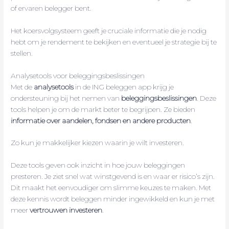
of ervaren belegger bent.
Het koersvolgsysteem geeft je cruciale informatie die je nodig
hebt om je rendement te bekijken en eventueel je strategie bij te
stellen.
Analysetools voor beleggingsbeslissingen
Met de
analysetools
in de ING beleggen app krijg je
ondersteuning bij het nemen van
beleggingsbeslissingen
. Deze
tools helpen je om de markt beter te begrijpen. Ze bieden
informatie over aandelen, fondsen en andere producten
.
Zo kun je makkelijker kiezen waarin je wilt investeren.
Deze tools geven ook inzicht in hoe jouw beleggingen
presteren. Je ziet snel wat winstgevend is en waar er risico’s zijn.
Dit maakt het eenvoudiger om slimme keuzes te maken. Met
deze kennis wordt beleggen minder ingewikkeld en kun je met
meer
vertrouwen investeren
.