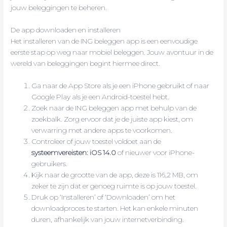
jouw beleggingen te beheren.
De app downloaden en installeren
Het installeren van de ING beleggen app is een eenvoudige
eerste stap op weg naar mobiel beleggen. Jouw avontuur in de
wereld van beleggingen begint hiermee direct.
Ga naar de App Store als je een iPhone gebruikt of naar
Google Play als je een Android-toestel hebt.
Zoek naar de ING beleggen app met behulp van de
zoekbalk. Zorg ervoor dat je de juiste app kiest, om
verwarring met andere apps te voorkomen.
Controleer of jouw toestel voldoet aan de
systeemvereisten: iOS 14.0
of nieuwer voor iPhone-
gebruikers.
Kijk naar de grootte van de app, deze is 116,2 MB, om
zeker te zijn dat er genoeg ruimte is op jouw toestel.
Druk op ‘Installeren’ of ‘Downloaden’ om het
downloadproces te starten. Het kan enkele minuten
duren, afhankelijk van jouw internetverbinding.