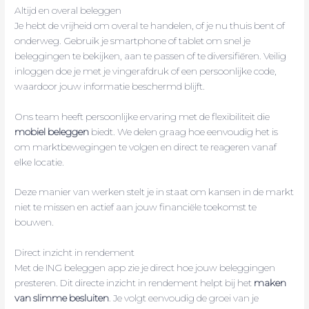
Altijd en overal beleggen
Je hebt de vrijheid om overal te handelen, of je nu thuis bent of
onderweg. Gebruik je smartphone of tablet om snel je
beleggingen te bekijken, aan te passen of te diversifiëren. Veilig
inloggen doe je met je vingerafdruk of een persoonlijke code,
waardoor jouw informatie beschermd blijft.
Ons team heeft persoonlijke ervaring met de flexibiliteit die
mobiel beleggen
biedt. We delen graag hoe eenvoudig het is
om marktbewegingen te volgen en direct te reageren vanaf
elke locatie.
Deze manier van werken stelt je in staat om kansen in de markt
niet te missen en actief aan jouw financiële toekomst te
bouwen.
Direct inzicht in rendement
Met de ING beleggen app zie je direct hoe jouw beleggingen
presteren. Dit directe inzicht in rendement helpt bij het
maken
van slimme besluiten
. Je volgt eenvoudig de groei van je