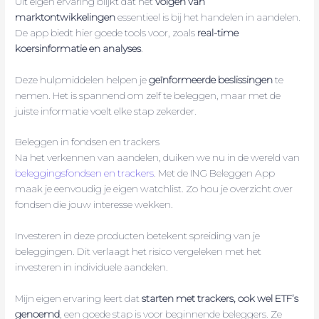
Uit eigen ervaring blijkt dat het
volgen van
marktontwikkelingen
essentieel is bij het handelen in aandelen.
De app biedt hier goede tools voor, zoals
real-time
koersinformatie en analyses
.
Deze hulpmiddelen helpen je
geïnformeerde beslissingen
te
nemen. Het is spannend om zelf te beleggen, maar met de
juiste informatie voelt elke stap zekerder.
Beleggen in fondsen en trackers
Na het verkennen van aandelen, duiken we nu in de wereld van
beleggingsfondsen en trackers
. Met de ING Beleggen App
maak je eenvoudig je eigen watchlist. Zo hou je overzicht over
fondsen die jouw interesse wekken.
Investeren in deze producten betekent spreiding van je
beleggingen. Dit verlaagt het risico vergeleken met het
investeren in individuele aandelen.
Mijn eigen ervaring leert dat
starten met trackers, ook wel ETF’s
genoemd
, een goede stap is voor beginnende beleggers. Ze