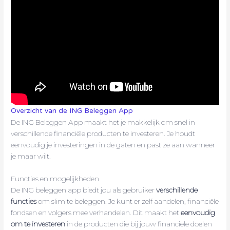
Overzicht van de ING Beleggen App
De ING Beleggen App maakt het je makkelijk om snel in
verschillende financiële producten te investeren. Je houdt
eenvoudig je investeringen in de gaten en past ze aan wanneer
je maar wilt.
Functies en mogelijkheden
De ING beleggen app biedt jou als gebruiker
verschillende
functies
om slim te beleggen. Je kunt er zelf aandelen, financiële
fondsen en volgers mee verhandelen. Dit maakt het
eenvoudig
om te investeren
in de producten die bij jouw financiële doelen