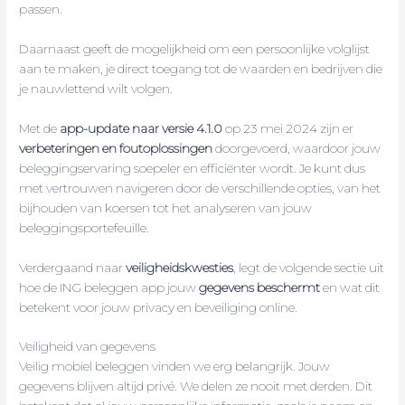
passen.
Daarnaast geeft de mogelijkheid om een persoonlijke volglijst
aan te maken, je direct toegang tot de waarden en bedrijven die
je nauwlettend wilt volgen.
Met de
app-update naar versie 4.1.0
op 23 mei 2024 zijn er
verbeteringen en foutoplossingen
doorgevoerd, waardoor jouw
beleggingservaring soepeler en efficiënter wordt. Je kunt dus
met vertrouwen navigeren door de verschillende opties, van het
bijhouden van koersen tot het analyseren van jouw
beleggingsportefeuille.
Verdergaand naar
veiligheidskwesties
, legt de volgende sectie uit
hoe de ING beleggen app jouw
gegevens beschermt
en wat dit
betekent voor jouw privacy en beveiliging online.
Veiligheid van gegevens
Veilig mobiel beleggen vinden we erg belangrijk. Jouw
gegevens blijven altijd privé. We delen ze nooit met derden. Dit