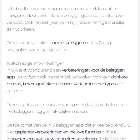
Ik heb zelf de veranderingen ervaren en kan delen dat het
navigeren door verschillende beleggingsopties nu intuïtiever
verloopt. Ook het bekijken van mijn rendement gaat sneller
dan voorheen.
Deze updates maken
mobiel beleggen
met ING nog
toegankelijker en aangenamer.
Toekomstige ontwikkelingen
ING werkt voortdurend aan
verbeteringen voor de beleggen
app
. Jouw feedback is essentieel. Verzoeken voor een
donkere
modus, betere grafieken en meer variatie in order types
zijn
gehoord.
Deze updates zullen jouw ervaring met de app verbeteren en
het beleggen nog gemakkelijker maken.
De toekomst van de ING beleggen app ziet er veelbelovend uit.
Met
geplande verbeteringen en nieuwe functies
blijft ING
innoveren om aan jouw behoeften te voldoen
. Zo blijf je altijd