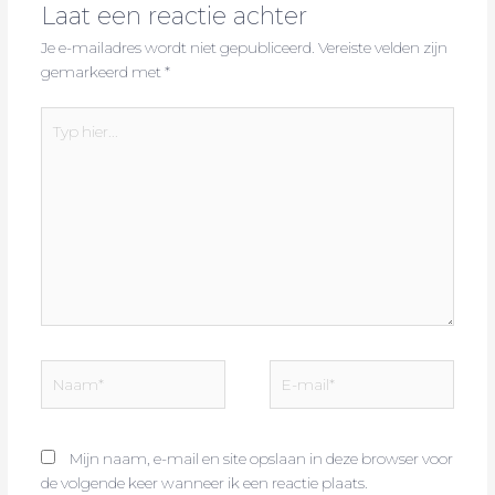
Laat een reactie achter
Je e-mailadres wordt niet gepubliceerd.
Vereiste velden zijn
gemarkeerd met
*
Typ
hier...
Naam*
E-
mail*
Mijn naam, e-mail en site opslaan in deze browser voor
de volgende keer wanneer ik een reactie plaats.