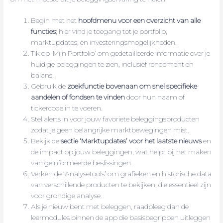
Begin met het
hoofdmenu voor een overzicht van alle
functies
; hier vind je toegang tot je portfolio,
marktupdates, en investeringsmogelijkheden.
Tik op ‘Mijn Portfolio’ om gedetailleerde informatie over je
huidige beleggingen te zien, inclusief rendement en
balans.
Gebruik de
zoekfunctie bovenaan om snel specifieke
aandelen of fondsen te vinden
door hun naam of
tickercode in te voeren.
Stel alerts in voor jouw favoriete beleggingsproducten
zodat je geen belangrijke marktbewegingen mist.
Bekijk de
sectie ‘Marktupdates’ voor het laatste nieuws
en
de impact op jouw beleggingen, wat helpt bij het maken
van geïnformeerde beslissingen.
Verken de ‘Analysetools’ om grafieken en historische data
van verschillende producten te bekijken, die essentieel zijn
voor grondige analyse.
Als je nieuw bent met beleggen, raadpleeg dan de
leermodules binnen de app die basisbegrippen uitleggen