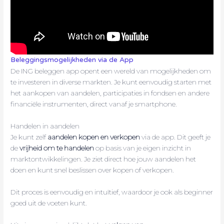
Beleggingsmogelijkheden via de App
De ING beleggen app opent een wereld van mogelijkheden om
te investeren in diverse markten. Je kunt eenvoudig starten met
het aankopen van aandelen, participaties in fondsen en andere
financiële instrumenten, direct vanaf je smartphone.
Handelen in aandelen
Je kunt zelf
aandelen kopen en verkopen
via de app. Dit geeft je
de
vrijheid om te handelen
op basis van je eigen inzicht in
marktontwikkelingen. Je ziet direct hoe jouw aandelen het
doen en kunt snel beslissen over kopen of verkopen.
Dit proces is eenvoudig en intuïtief, waardoor je ook als beginner
goed uit de voeten kunt.