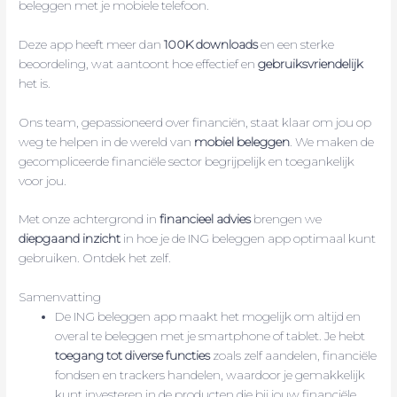
beleggen met je mobiele telefoon.
Deze app heeft meer dan
100K downloads
en een sterke
beoordeling, wat aantoont hoe effectief en
gebruiksvriendelijk
het is.
Ons team, gepassioneerd over financiën, staat klaar om jou op
weg te helpen in de wereld van
mobiel beleggen
. We maken de
gecompliceerde financiële sector begrijpelijk en toegankelijk
voor jou.
Met onze achtergrond in
financieel advies
brengen we
diepgaand inzicht
in hoe je de ING beleggen app optimaal kunt
gebruiken. Ontdek het zelf.
Samenvatting
De ING beleggen app maakt het mogelijk om altijd en
overal te beleggen met je smartphone of tablet. Je hebt
toegang tot diverse functies
zoals zelf aandelen, financiële
fondsen en trackers handelen, waardoor je gemakkelijk
kunt investeren in de producten die bij jouw financiële