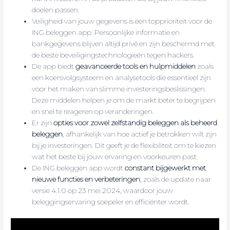
doelen passen.
Veiligheid van jouw gegevens is een topprioriteit voor de
ING beleggen app. Persoonlijke informatie en
bankgegevens blijven altijd privé en zijn beschermd met
de beste beveiligingstechnologieën tegen hackers.
De app biedt
geavanceerde tools en hulpmiddelen
zoals
een koersvolgsysteem en analysetools die essentieel zijn
voor het maken van slimme investeringsbeslissingen.
Deze middelen helpen je om de markt beter te begrijpen
en snel te reageren op veranderingen.
Er zijn
opties voor zowel zelfstandig beleggen als beheerd
beleggen
, afhankelijk van hoe actief je betrokken wilt zijn
bij je investeringen. Dit geeft je de flexibiliteit om te kiezen
wat het beste bij jouw ervaring en voorkeuren past.
De ING beleggen app wordt
constant bijgewerkt met
nieuwe functies en verbeteringen
, zoals de update naar
versie 4.1.0 op 23 mei 2024, waardoor jouw
beleggingservaring soepeler en efficiënter wordt.