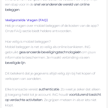
een stap voor in de
snel veranderende wereld van online
beleggen
.
Veelgestelde Vragen (FAQ)
Heb je vragen over mobiel beleggen of de kosten van de app?
Onze FAQ-sectie biedt heldere antwoorden.
Hoe veilig is mobiel beleggen?
Mobiel beleggen is net zo veilig als online bankieren. ING
gebruikt
geavanceerde beveiligingstechnologieën
om jouw
informatie te beschermen. Je maakt verbinding via een
beveiligde lijn
.
Dit betekent dat je gegevens altijd veilig zijn bij het kopen of
verkopen van aandelen.
Elke transactie vereist
authenticatie
. Zo weet je zeker dat alleen
jij toegang hebt tot je account. ING houdt
voortdurend toezicht
op verdachte activiteiten
. Ze grijpen meteen in als er iets niet
klopt.