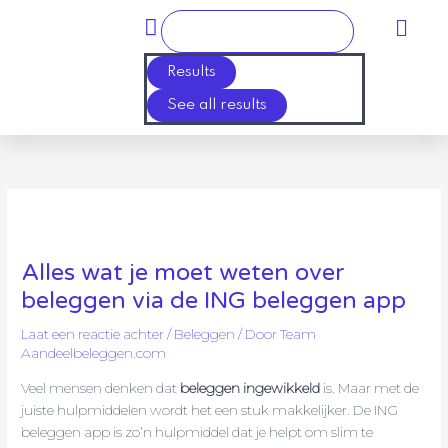
Ga
Main
Search
naar
Men
...
de
Results
inhoud
See all results
Alles wat je moet weten over
beleggen via de ING beleggen app
Laat een reactie achter
/
Beleggen
/ Door
Team
Aandeelbeleggen.com
Veel mensen denken dat
beleggen ingewikkeld
is. Maar met de
juiste hulpmiddelen wordt het een stuk makkelijker. De ING
beleggen app is zo’n hulpmiddel dat je helpt om slim te