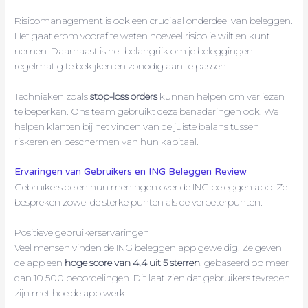
Risicomanagement is ook een cruciaal onderdeel van beleggen.
Het gaat erom vooraf te weten hoeveel risico je wilt en kunt
nemen. Daarnaast is het belangrijk om je beleggingen
regelmatig te bekijken en zonodig aan te passen.
Technieken zoals
stop-loss orders
kunnen helpen om verliezen
te beperken. Ons team gebruikt deze benaderingen ook. We
helpen klanten bij het vinden van de juiste balans tussen
riskeren en beschermen van hun kapitaal.
Ervaringen van Gebruikers en ING Beleggen Review
Gebruikers delen hun meningen over de ING beleggen app. Ze
bespreken zowel de sterke punten als de verbeterpunten.
Positieve gebruikerservaringen
Veel mensen vinden de ING beleggen app geweldig. Ze geven
de app een
hoge score van 4,4 uit 5 sterren
, gebaseerd op meer
dan 10.500 beoordelingen. Dit laat zien dat gebruikers tevreden
zijn met hoe de app werkt.