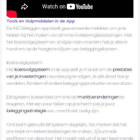
Tools en Hulpmiddelen in de App
De ING Beleggen app biedt geavanceerde middelen om je te
helpen bij het maken van slimme investeringsbeslissingen. Met
het koersvolgsysteem en analyse-instrumenten heb je alles in
hand om op de hoogte te blijven van beleggingskansen.
Koersvolgsysteem
Het
koersvolgsysteem
in de app stelt je in staat om de
prestaties
van je investeringen
nauwkeurig te volgen. Je ziet direct hoe je
aandelen, fondsen of andere beleggingsproducten ervoor staan.
Dit systeem is essentieel om snel op
marktveranderingen
te
reageren. Met een paar tikken op je scherm pas je jouw
beleggingsstrategie
aan, mocht dat nodig zijn.
Ons team gebruikt dit systeem dagelijks. We merken dat het
ons helpt om betere beslissingen te maken. Jij kunt ook
profiteren van deze tool. Het maakt niet uit of je een beginnende