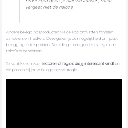
producten geeft je nieuwe kansen, maar
vergeet niet de risico’s.
Andere beleggingsproducten via de app omvatten fondsen,
aandelen, en trackers. Deze geven je de mogelijkheid om jouw
beleggingen te spreiden. Spreiding is een goede strategie om
risico’s te beheersen.
Je kunt kiezen voor
sectoren of regio’s die jij interessant vindt
en
die passen bij jouw beleggingsstrategie.