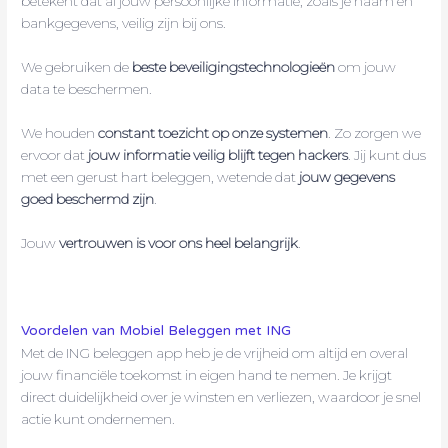
betekent dat al jouw persoonlijke informatie, zoals je naam en
bankgegevens, veilig zijn bij ons.
We gebruiken de
beste beveiligingstechnologieën
om jouw
data te beschermen.
We houden
constant toezicht op onze systemen
. Zo zorgen we
ervoor dat
jouw informatie veilig blijft tegen hackers
. Jij kunt dus
met een gerust hart beleggen, wetende dat
jouw gegevens
goed beschermd zijn
.
Jouw
vertrouwen is voor ons heel belangrijk
.
Voordelen van Mobiel Beleggen met ING
Met de ING beleggen app heb je de vrijheid om altijd en overal
jouw financiële toekomst in eigen hand te nemen. Je krijgt
direct duidelijkheid over je winsten en verliezen, waardoor je snel
actie kunt ondernemen.