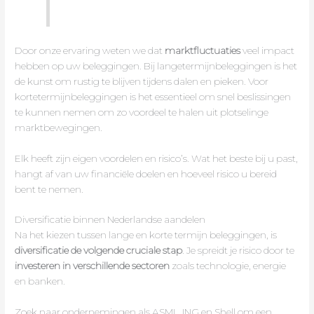
Door onze ervaring weten we dat
marktfluctuaties
veel impact
hebben op uw beleggingen. Bij langetermijnbeleggingen is het
de kunst om rustig te blijven tijdens dalen en pieken. Voor
kortetermijnbeleggingen is het essentieel om snel beslissingen
te kunnen nemen om zo voordeel te halen uit plotselinge
marktbewegingen.
Elk heeft zijn eigen voordelen en risico’s. Wat het beste bij u past,
hangt af van uw financiële doelen en hoeveel risico u bereid
bent te nemen.
Diversificatie binnen Nederlandse aandelen
Na het kiezen tussen lange en korte termijn beleggingen, is
diversificatie de volgende cruciale stap
. Je spreidt je risico door te
investeren in verschillende sectoren
zoals technologie, energie
en banken.
Zoek naar ondernemingen als ASML, ING en Shell om een