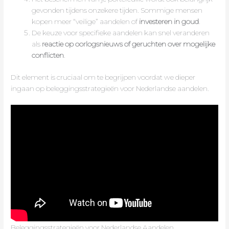
gevonden tijdens onzekere tijden. Sommige mensen
kopen meer “veilige” aandelen of
investeren in goud
.
De keuze voor specifieke aandelen kan snel veranderen
als
reactie op oorlogsnieuws of geruchten over mogelijke
conflicten
.
Dit element is cruciaal om te begrijpen voordat we dieper
ingaan op beleggingsstrategieën voor Nederlandse aandelen.
Beleggingsstrategieën voor Nederlandse Aandelen