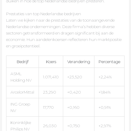
duiken in hoe de top Nederlandse bedrijven presteren.
Prestaties van top Nederlandse bedrijven
Laten we kijken naar de prestaties van de toonaangevende
Nederlandse ondernemingen. Deze firma’s hebben diverse
sectoren getransformeerd en dragen significant bij aan de
economie. Hun aandelenkoersen reflecteren hun marktpositie
en groeipotentieel.
Bedrijf
Koers
Verandering
Percentage
ASML
1.071,410
+23,520
+2,24%
Holding NV
ArcelorMittal
23,290
+0,420
+1,84%
ING Groep
17,770
+0,160
+0,91%
NV
Koninklijke
26,030
+0,750
+2,97%
Philips NV