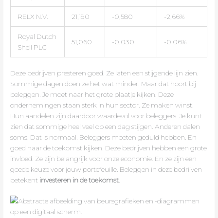
RELX N.V.
21,190
-0,580
-2,66%
Royal Dutch
51,060
-0,030
-0,06%
Shell PLC
Deze bedrijven presteren goed. Ze laten een stijgende lijn zien.
Sommige dagen doen ze het wat minder. Maar dat hoort bij
beleggen. Je moet naar het grote plaatje kijken. Deze
ondernemingen staan sterk in hun sector. Ze maken winst.
Hun aandelen zijn daardoor waardevol voor beleggers. Je kunt
zien dat sommige heel veel op een dag stijgen. Anderen dalen
soms. Dat is normaal. Beleggers moeten geduld hebben. En
goed naar de toekomst kijken. Deze bedrijven hebben een grote
invloed. Ze zijn belangrijk voor onze economie. En ze zijn een
goede keuze voor jouw portefeuille. Beleggen in deze bedrijven
betekent
investeren in de toekomst
.