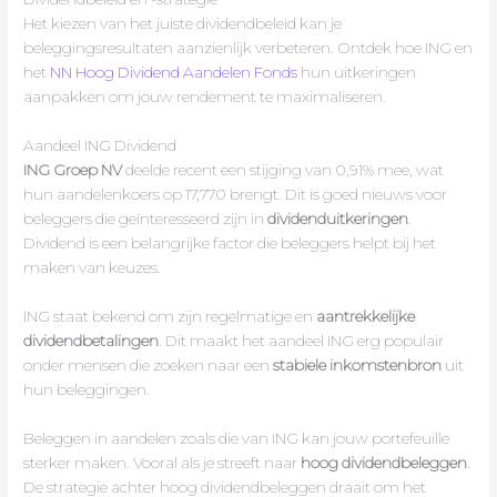
Het kiezen van het juiste dividendbeleid kan je
beleggingsresultaten aanzienlijk verbeteren. Ontdek hoe ING en
het
NN Hoog Dividend Aandelen Fonds
hun uitkeringen
aanpakken om jouw rendement te maximaliseren.
Aandeel ING Dividend
ING Groep NV
deelde recent een stijging van 0,91% mee, wat
hun aandelenkoers op 17,770 brengt. Dit is goed nieuws voor
beleggers die geïnteresseerd zijn in
dividenduitkeringen
.
Dividend is een belangrijke factor die beleggers helpt bij het
maken van keuzes.
ING staat bekend om zijn regelmatige en
aantrekkelijke
dividendbetalingen
. Dit maakt het aandeel ING erg populair
onder mensen die zoeken naar een
stabiele inkomstenbron
uit
hun beleggingen.
Beleggen in aandelen zoals die van ING kan jouw portefeuille
sterker maken. Vooral als je streeft naar
hoog dividendbeleggen
.
De strategie achter hoog dividendbeleggen draait om het