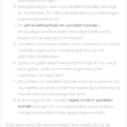
overheidsinstellingen.
Beleggers kiezen vaak voor aandelen toonder vanwege
de anonimiteit. Ze willen niet altijd dat hun investeringen
publiekelijk bekend zijn.
De
verhandelbaarheid van aandelen toonder
is
eenvoudiger omdat je alleen het papier hoeft over te
dragen om de eigendom te wisselen.
Aandelen aan toonder bieden meer zekerheid over wie de
werkelijke eigenaar is, wat belangrijk kan zijn bij
geschillen of erfenissen.
De keuze tussen deze twee soorten hangt af van wat je
belangrijker vindt: anonimiteit of gemak bij het
vaststellen van eigendom.
Een nadeel van aandelen toonder is dat ze kwetsbaar zijn
voor diefstal of verlies; zonder het fysieke document kun je
moeilijk bewijzen dat je eigenaar bent.
In sommige landen worden
regels rondom aandelen
toonder
strenger om witwaspraktijken tegen te gaan,
wat de anonimiteit minder gegarandeert maakt.
Door deze verschillende kenmerken af te wegen, kun jij als