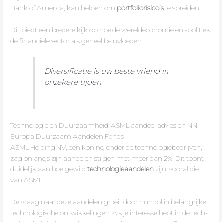
Bank of America, kan helpen om
portfoliorisico’s
te spreiden.
Dit biedt een bredere kijk op hoe de wereldeconomie en -politiek
de financiële sector als geheel beïnvloeden.
Diversificatie is uw beste vriend in
onzekere tijden.
Technologie en Duurzaamheid: ASML aandeel advies en NN
Europa Duurzaam Aandelen Fonds
ASML Holding NV, een koning onder de technologiebedrijven,
zag onlangs zijn aandelen stijgen met meer dan 2%. Dit toont
duidelijk aan hoe gewild
technologieaandelen
zijn, vooral die
van ASML.
De vraag naar deze aandelen groeit door hun rol in belangrijke
technologische ontwikkelingen. Als je interesse hebt in de tech-