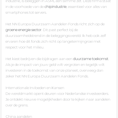
industrie, is beleggen in ASML een slimme zet. Deze firma staat
in de voorhoede van de
chipindustrie
, essentieel voor alles van
smartphones tot servers.
Het NN Europa Duurzaam Aandelen Fonds richt zich op de
groene energie sector
. Dit past perfect bij de
duurzaamheidstrend in de beleggingswereld. Ik heb ook zelf
ervaren hoe dit fonds zich richt op langetermijngroei met
respect voor het milieu.
Het kiest bedrijven die bijdragen aan een
duurzame toekomst
.
Als je de impact van jouw geld wilt vergroten en tegelijk wilt
investeren in de toekomst van onze planeet, overweeg dan
zeker het NN Europa Duurzaam Aandelen Fonds.
Internationale Invloeden en Kansen
De wereldmarkt opent deuren voor Nederlandse investeerders.
Je ontdekt nieuwe mogelijkheden door te kijken naar aandelen
over de grens.
China aandelen