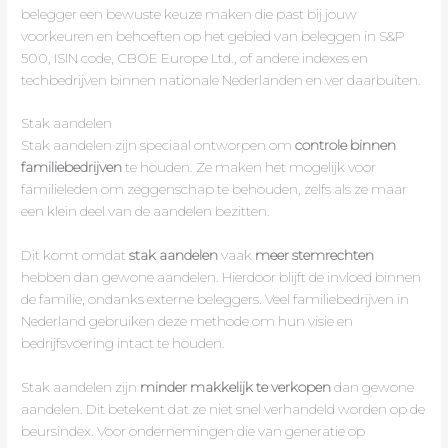
belegger een bewuste keuze maken die past bij jouw
voorkeuren en behoeften op het gebied van beleggen in S&P
500, ISIN code, CBOE Europe Ltd., of andere indexes en
techbedrijven binnen nationale Nederlanden en ver daarbuiten.
Stak aandelen
Stak aandelen zijn speciaal ontworpen om
controle binnen
familiebedrijven
te houden. Ze maken het mogelijk voor
familieleden om zeggenschap te behouden, zelfs als ze maar
een klein deel van de aandelen bezitten.
Dit komt omdat
stak aandelen
vaak
meer stemrechten
hebben dan gewone aandelen. Hierdoor blijft de invloed binnen
de familie, ondanks externe beleggers. Veel familiebedrijven in
Nederland gebruiken deze methode om hun visie en
bedrijfsvoering intact te houden.
Stak aandelen zijn
minder makkelijk te verkopen
dan gewone
aandelen. Dit betekent dat ze niet snel verhandeld worden op de
beursindex. Voor ondernemingen die van generatie op