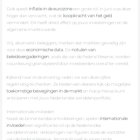
Ook speelt
inflatie in de eurozone
een grote rol. In juni was deze
hoger dan verwacht, wat de
koopkracht van het geld
vermindert. Dit heeft direct effect op jouw investeringen en de
algemene marktwaarde.
Wij, als ervaren beleggers, merken dat markten gevoelig zijn
voor deze
economische data
. De
notulen van
beleidsvergaderingen
, zoals die van de Federal Reserve, worden
nauwkeurig geanalyseerd door investeerders overal ter wereld.
Kijkend naar onze ervaring, raden we aan deze cijfers
regelmatig te checken. Ze bieden een diepere kijk op mogelijke
toekomstige bewegingen in de markt
en hoe je hierop kunt
anticiperen met jouw Nederlandse aandelenportfolio.
Internationale invloeden
Naast de binnenlandse ontwikkelingen, spelen
internationale
invloeden
een significante rol op de Nederlandse
aandelenmarkt. Verklaringen van figuren zoals de voorzitter
van de Federal Reserve, Jerome Powell, kunnen grote