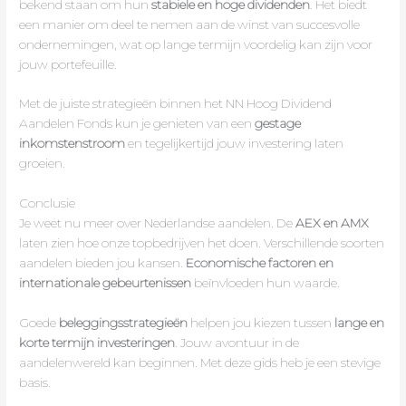
bekend staan om hun
stabiele en hoge dividenden
. Het biedt
een manier om deel te nemen aan de winst van succesvolle
ondernemingen, wat op lange termijn voordelig kan zijn voor
jouw portefeuille.
Met de juiste strategieën binnen het NN Hoog Dividend
Aandelen Fonds kun je genieten van een
gestage
inkomstenstroom
en tegelijkertijd jouw investering laten
groeien.
Conclusie
Je weet nu meer over Nederlandse aandelen. De
AEX en AMX
laten zien hoe onze topbedrijven het doen. Verschillende soorten
aandelen bieden jou kansen.
Economische factoren en
internationale gebeurtenissen
beïnvloeden hun waarde.
Goede
beleggingsstrategieën
helpen jou kiezen tussen
lange en
korte termijn investeringen
. Jouw avontuur in de
aandelenwereld kan beginnen. Met deze gids heb je een stevige
basis.