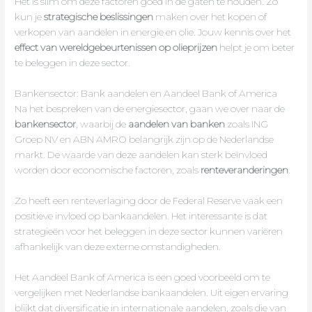
Het is slim om deze factoren goed in de gaten te houden. Zo
kun je
strategische beslissingen
maken over het kopen of
verkopen van aandelen in energie en olie. Jouw kennis over het
effect van wereldgebeurtenissen op olieprijzen
helpt je om beter
te beleggen in deze sector.
Bankensector: Bank aandelen en Aandeel Bank of America
Na het bespreken van de energiesector, gaan we over naar de
bankensector
, waarbij de
aandelen van banken
zoals ING
Groep NV en ABN AMRO belangrijk zijn op de Nederlandse
markt. De waarde van deze aandelen kan sterk beïnvloed
worden door economische factoren, zoals
renteveranderingen
.
Zo heeft een renteverlaging door de Federal Reserve vaak een
positieve invloed op bankaandelen. Het interessante is dat
strategieën voor het beleggen in deze sector kunnen variëren
afhankelijk van deze externe omstandigheden.
Het Aandeel Bank of America is een goed voorbeeld om te
vergelijken met Nederlandse bankaandelen. Uit eigen ervaring
blijkt dat diversificatie in internationale aandelen, zoals die van