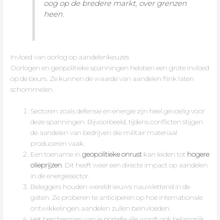
oog op de bredere markt, over grenzen
heen.
Invloed van oorlog op aandelenkeuzes
Oorlogen en geopolitieke spanningen hebben een grote invloed
op de beurs. Ze kunnen de waarde van aandelen flink laten
schommelen.
Sectoren zoals defensie en energie zijn heel gevoelig voor
deze spanningen. Bijvoorbeeld, tijdens conflicten stijgen
de aandelen van bedrijven die militair materiaal
produceren vaak.
Een toename in
geopolitieke onrust
kan leiden tot
hogere
olieprijzen
. Dit heeft weer een directe impact op aandelen
in de energiesector.
Beleggers houden wereldnieuws nauwlettend in de
gaten. Ze proberen te anticiperen op hoe internationale
ontwikkelingen aandelen zullen beïnvloeden.
Het beschermen van je portefeuille wordt ook belangrijk