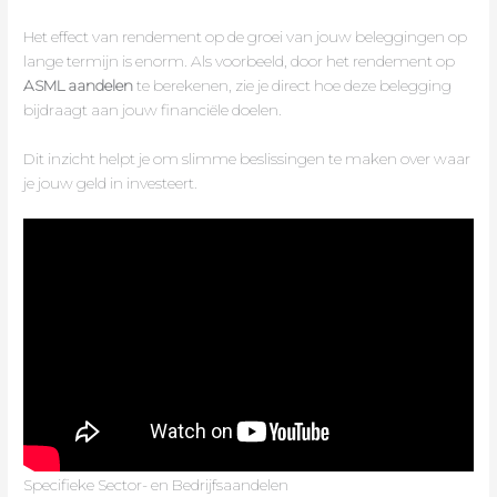
Het effect van rendement op de groei van jouw beleggingen op
lange termijn is enorm. Als voorbeeld, door het rendement op
ASML aandelen
te berekenen, zie je direct hoe deze belegging
bijdraagt aan jouw financiële doelen.
Dit inzicht helpt je om slimme beslissingen te maken over waar
je jouw geld in investeert.
Specifieke Sector- en Bedrijfsaandelen