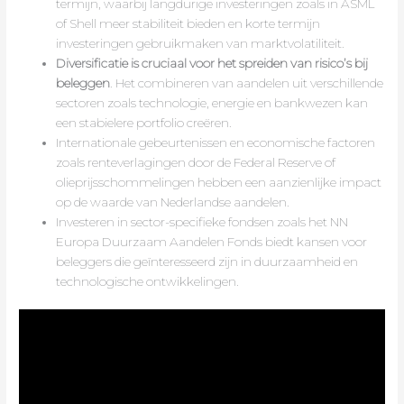
termijn, waarbij langdurige investeringen zoals in ASML
of Shell meer stabiliteit bieden en korte termijn
investeringen gebruikmaken van marktvolatiliteit.
Diversificatie is cruciaal voor het spreiden van risico’s bij
beleggen
. Het combineren van aandelen uit verschillende
sectoren zoals technologie, energie en bankwezen kan
een stabielere portfolio creëren.
Internationale gebeurtenissen en economische factoren
zoals renteverlagingen door de Federal Reserve of
olieprijsschommelingen hebben een aanzienlijke impact
op de waarde van Nederlandse aandelen.
Investeren in sector-specifieke fondsen zoals het NN
Europa Duurzaam Aandelen Fonds biedt kansen voor
beleggers die geïnteresseerd zijn in duurzaamheid en
technologische ontwikkelingen.