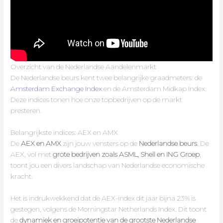
Overzicht van de Nederlandse Aandelenmarkt
De Nederlandse beurs kent twee belangrijke graadmeters: de
Amsterdam Exchange Index
en de Amsterdam Midkap Index.
Deze indices tonen hoe onze topbedrijven op de markt
presteren.
Belangrijkste indices: AEX en AMX
De
AEX en AMX
zijn jouw vensters op de
Nederlandse beurs
. De
AEX, vol met
grote bedrijven zoals ASML, Shell en ING Groep
,
toont jou een divers landschap van Nederlandse economische
kracht.
Het is indrukwekkend dat de AEX-index dit jaar bijna 23% is
gestegen, volgens de Morningstar Netherlands Index. Dit toont
de
dynamiek en groeipotentie van de grootste Nederlandse