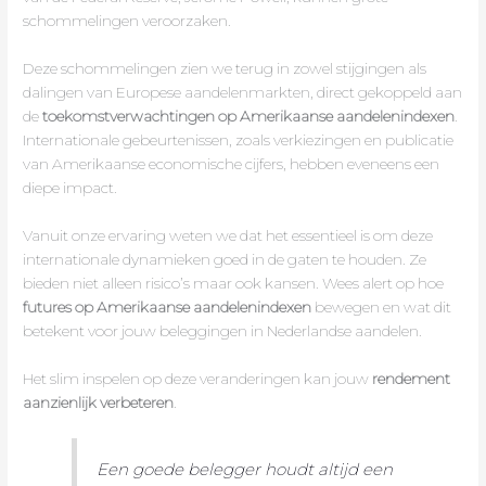
schommelingen veroorzaken.
Deze schommelingen zien we terug in zowel stijgingen als
dalingen van Europese aandelenmarkten, direct gekoppeld aan
de
toekomstverwachtingen op Amerikaanse aandelenindexen
.
Internationale gebeurtenissen, zoals verkiezingen en publicatie
van Amerikaanse economische cijfers, hebben eveneens een
diepe impact.
Vanuit onze ervaring weten we dat het essentieel is om deze
internationale dynamieken goed in de gaten te houden. Ze
bieden niet alleen risico’s maar ook kansen. Wees alert op hoe
futures op Amerikaanse aandelenindexen
bewegen en wat dit
betekent voor jouw beleggingen in Nederlandse aandelen.
Het slim inspelen op deze veranderingen kan jouw
rendement
aanzienlijk verbeteren
.
Een goede belegger houdt altijd een