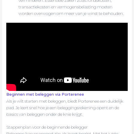
verminderen. Essentiële zaken zoals fondskosten,
transactiekosten en vermogensbelasting moeten
worden overwogen om meer van je winst te behouden.
Beginnen met beleggen via Porterenee
Als je wilt starten met beleggen, biedt Porterenee een duidelijk
pad. Je leert snel hoe je een beleggingsrekening opent en de
basics van beleggen onder de knie krijgt.
Stappenplan voor de beginnende belegger
Beleggen kan spannend zijn als je net begint. Met het juiste