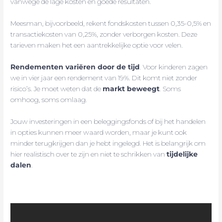
vanwege de lage kosten en goede resultaten.
Meesman, bijvoorbeeld, rekent fondskosten tussen 0,35-0,5% en
transactiekosten van 0,25%, zonder verborgen kosten. Deze
tarieven maken het een aantrekkelijke optie voor velen.
Rendementen variëren door de tijd
. Voor kinderen zagen
we in vier jaar een rendement van 19%. Dit komt niet zonder
risico’s. Je moet weten dat de
markt beweegt
. Soms
omhoog, soms omlaag.
Jouw investeringen in een beleggingsfonds of bij het handelen
in opties kunnen meer waard worden, maar je kunt ook
minder terugkrijgen dan je hebt ingelegd. Het is belangrijk om
hier realistisch over te zijn en niet te schrikken van
tijdelijke
dalen
.