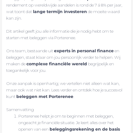
rendement op wereldwijde aandelen is rond de 7 á 8% per jaar,
wat toont dat
lange termijn investeren
de moeite waard
kan zijn.
Dit artikel geeft jou alle informatie die je nodig hebt om te
starten met beleggen via Porterenee.
Ons team, bestaande uit
experts in personal finance
en
beleggen, staat klaar om jou persoonlijk verder te helpen. Wij
maken de
complexe financiële wereld
begrijpelijk en
toegankelijk voor jou.
Onze aanpak is openhartig; we vertellen niet alleen wat kan,
maar ook wat niet kan. Lees verder en ontdek hoe je succesvol
kunt
beleggen met Porterenee
.
Samenvatting
Porterenee helpt je om te beginnen met beleggen,
ongeacht je financiële situatie. Je leert alles over het
openen van een
beleggingsrekening en de basis