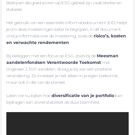
Bedrijven die goed scoren op ESG-gebied zijn vaak sterker en
stabieler.
Het gebruik van een essentiële-informatiedocument (EID) helpt
je om deze investeringen beter te begrijpen. In dit document
vind je informatie over de investering, zoals de
risico’s, kosten
en verwachte rendementen
.
Bij beleggen met een focus op ESG, zoals bij de
Meesman
aandelenfondsen Verantwoorde Toekomst
met
ongeveer 2.300 aandelen, draag je bij aan een positieve
verandering. Zo investeer je niet alleen in je eigen toekomst,
maar ook in die van de planeet.
Laten we nu kijken hoe
diversificatie van je portfolio
kan
bijdragen aan zowel stabiliteit als duurzaamheid.