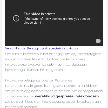
Verschillende Beleggingsstrategieën en -tools
Om slim te investeren, is het belangrijk om de juiste strategieën
en hulpmiddelen te kiezen. Ontdek hoe Porterenee’s
innovatieve software en benaderingen voor duurzaam
investeren jou kunnen helpen groeien.
Innovatieve beleggingstools van Porterenee
Porterenee maakt gebruik van geavanceerde hulpmiddelen
om jouw beleggingservaring te verbeteren. Met de mogelijkheid
om te investeren in
wereldwijd gespreide indexfondsen
zoals die van Meesman, heb je toegang tot een breed scala aan
markten en sectoren.