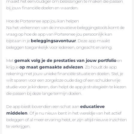
maakt het eenvoudiger om beslissingen te maken die passen
bij jouw financiële doelen en waarden.
Hoe de Porterenee app jou kan helpen
Na het verkennen van de innovatieve beleggingstools komt de
vraag op hoe de app van Porterenee jou persoonlijk kan
bijstaan in je
beleggingsavontuur
. Deze app maakt
beleggen toegankelijk voor iedereen, ongeacht ervaring.
Met
gemak volg je de prestaties van jouw portfolio
en
krijg je
op maat gemaakte adviezen
. Zo houdt de app
rekening met jouw unieke financiële situatie en doelen. Stel, je
wilt sparen voor een zorgeloze oude dag of een schuldenvrije
studie voor je kinderen, dan helpt de app je strategieën te kiezen
die passen bij deze lange termijn doelen.
De app biedt bovendien een schat aan
educatieve
middelen
. Of je nu nieuw bent in het wereldje van het actief
beleggen of al meer ervaring hebt, er zijn altijd nieuwe inzichten
te verkrijgen.