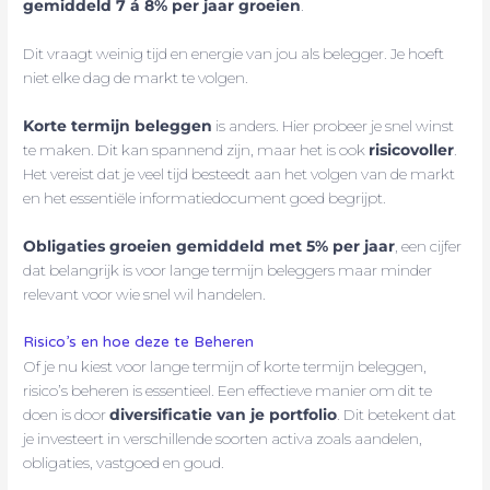
gemiddeld 7 á 8% per jaar groeien
.
Dit vraagt weinig tijd en energie van jou als belegger. Je hoeft
niet elke dag de markt te volgen.
Korte termijn beleggen
is anders. Hier probeer je snel winst
te maken. Dit kan spannend zijn, maar het is ook
risicovoller
.
Het vereist dat je veel tijd besteedt aan het volgen van de markt
en het essentiële informatiedocument goed begrijpt.
Obligaties groeien gemiddeld met 5% per jaar
, een cijfer
dat belangrijk is voor lange termijn beleggers maar minder
relevant voor wie snel wil handelen.
Risico’s en hoe deze te Beheren
Of je nu kiest voor lange termijn of korte termijn beleggen,
risico’s beheren is essentieel. Een effectieve manier om dit te
doen is door
diversificatie van je portfolio
. Dit betekent dat
je investeert in verschillende soorten activa zoals aandelen,
obligaties, vastgoed en goud.