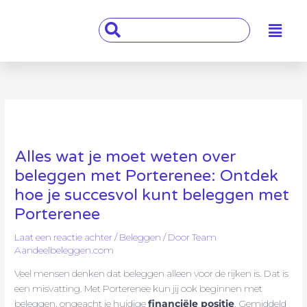
Ga
Main
naar
Search
Menu
de
...
inhoud
Alles wat je moet weten over
beleggen met Porterenee: Ontdek
hoe je succesvol kunt beleggen met
Porterenee
Laat een reactie achter
/
Beleggen
/ Door
Team
Aandeelbeleggen.com
Veel mensen denken dat beleggen alleen voor de rijken is. Dat is
een misvatting. Met Porterenee kun jij ook beginnen met
beleggen, ongeacht je huidige
financiële positie
. Gemiddeld