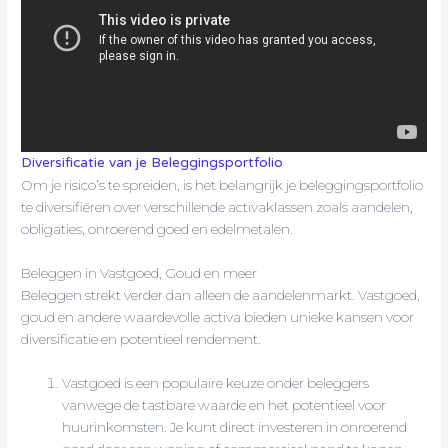
Diversificatie van je Beleggingsportfolio
Om je risico’s te spreiden, is het belangrijk je beleggingsportfolio
te diversifiëren over verschillende activaklassen zoals aandelen,
obligaties, onroerend goed en edelmetalen.
Beleggen in Vastgoed, Goud en meer
Beleggen strekt verder dan alleen de aandelenmarkt. Vastgoed,
goud en andere waardevolle activa bieden unieke kansen voor
diversificatie en potentieel rendement.
Vastgoed is een populaire keuze onder beleggers
vanwege de tastbare waarde en het potentieel voor
huurinkomsten. Je kunt direct investeren in onroerend