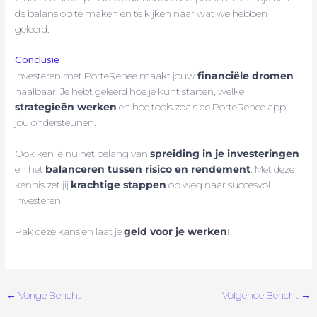
de balans op te maken en te kijken naar wat we hebben
geleerd.
Conclusie
Investeren met PorteRenee maakt jouw
financiële dromen
haalbaar. Je hebt geleerd hoe je kunt starten, welke
strategieën werken
en hoe tools zoals de PorteRenee app
jou ondersteunen.
Ook ken je nu het belang van
spreiding in je investeringen
en het
balanceren tussen risico en rendement
. Met deze
kennis zet jij
krachtige stappen
op weg naar succesvol
investeren.
Pak deze kans en laat je
geld voor je werken
!
←
Vorige Bericht
Volgende Bericht
→