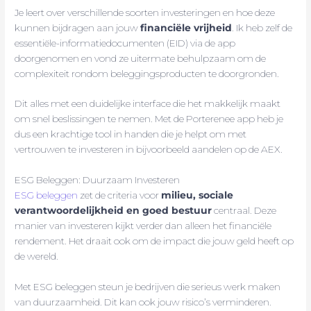
Je leert over verschillende soorten investeringen en hoe deze
kunnen bijdragen aan jouw
financiële vrijheid
. Ik heb zelf de
essentiële-informatiedocumenten (EID) via de app
doorgenomen en vond ze uitermate behulpzaam om de
complexiteit rondom beleggingsproducten te doorgronden.
Dit alles met een duidelijke interface die het makkelijk maakt
om snel beslissingen te nemen. Met de Porterenee app heb je
dus een krachtige tool in handen die je helpt om met
vertrouwen te investeren in bijvoorbeeld aandelen op de AEX.
ESG Beleggen: Duurzaam Investeren
ESG beleggen
zet de criteria voor
milieu, sociale
verantwoordelijkheid en goed bestuur
centraal. Deze
manier van investeren kijkt verder dan alleen het financiële
rendement. Het draait ook om de impact die jouw geld heeft op
de wereld.
Met ESG beleggen steun je bedrijven die serieus werk maken
van duurzaamheid. Dit kan ook jouw risico’s verminderen.