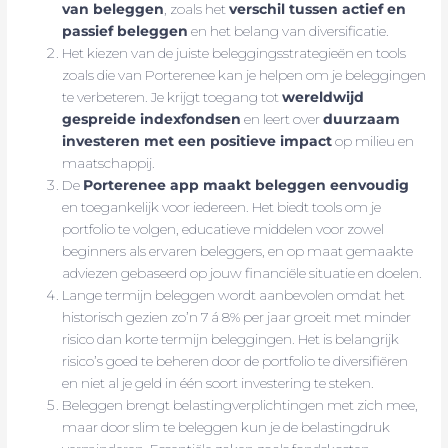
van beleggen
, zoals het
verschil tussen actief en
passief beleggen
en het belang van diversificatie.
Het kiezen van de juiste beleggingsstrategieën en tools
zoals die van Porterenee kan je helpen om je beleggingen
te verbeteren. Je krijgt toegang tot
wereldwijd
gespreide indexfondsen
en leert over
duurzaam
investeren met een positieve impact
op milieu en
maatschappij.
De
Porterenee app maakt beleggen eenvoudig
en toegankelijk voor iedereen. Het biedt tools om je
portfolio te volgen, educatieve middelen voor zowel
beginners als ervaren beleggers, en op maat gemaakte
adviezen gebaseerd op jouw financiële situatie en doelen.
Lange termijn beleggen wordt aanbevolen omdat het
historisch gezien zo’n 7 á 8% per jaar groeit met minder
risico dan korte termijn beleggingen. Het is belangrijk
risico’s goed te beheren door de portfolio te diversifiëren
en niet al je geld in één soort investering te steken.
Beleggen brengt belastingverplichtingen met zich mee,
maar door slim te beleggen kun je de belastingdruk