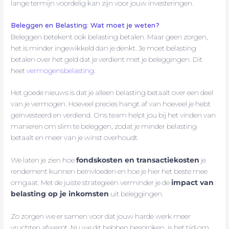
lange termijn voordelig kan zijn voor jouw investeringen.
Beleggen en Belasting: Wat moet je weten?
Beleggen betekent ook belasting betalen. Maar geen zorgen,
het is minder ingewikkeld dan je denkt. Je moet belasting
betalen over het geld dat je verdient met je beleggingen. Dit
heet
vermogensbelasting
.
Het goede nieuws is dat je alleen belasting betaalt over een deel
van je vermogen. Hoeveel precies hangt af van hoeveel je hebt
geïnvesteerd en verdiend. Ons team helpt jou bij het vinden van
manieren om slim te beleggen, zodat je minder belasting
betaalt en meer van je winst overhoudt.
We laten je zien hoe
fondskosten en transactiekosten
je
rendement kunnen beïnvloeden en hoe je hier het beste mee
omgaat. Met de juiste strategieën verminder je de
impact van
belasting op je inkomsten
uit beleggingen.
Zo zorgen we er samen voor dat jouw harde werk meer
vruchten afwerpt. Nu we dit hebben besproken, is het tijd om