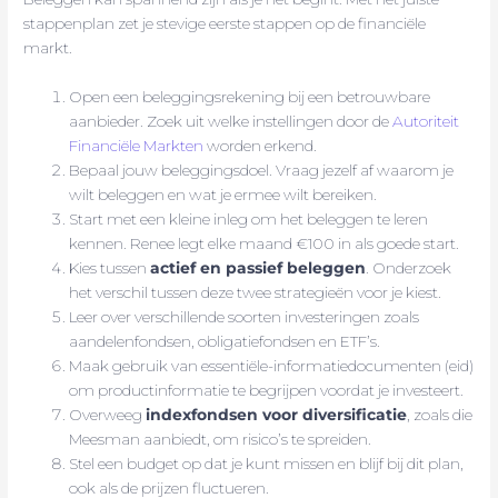
stappenplan zet je stevige eerste stappen op de financiële
markt.
Open een beleggingsrekening bij een betrouwbare
aanbieder. Zoek uit welke instellingen door de
Autoriteit
Financiële Markten
worden erkend.
Bepaal jouw beleggingsdoel. Vraag jezelf af waarom je
wilt beleggen en wat je ermee wilt bereiken.
Start met een kleine inleg om het beleggen te leren
kennen. Renee legt elke maand €100 in als goede start.
Kies tussen
actief en passief beleggen
. Onderzoek
het verschil tussen deze twee strategieën voor je kiest.
Leer over verschillende soorten investeringen zoals
aandelenfondsen, obligatiefondsen en ETF’s.
Maak gebruik van essentiële-informatiedocumenten (eid)
om productinformatie te begrijpen voordat je investeert.
Overweeg
indexfondsen voor diversificatie
, zoals die
Meesman aanbiedt, om risico’s te spreiden.
Stel een budget op dat je kunt missen en blijf bij dit plan,
ook als de prijzen fluctueren.