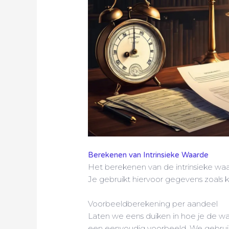
Berekenen van Intrinsieke Waarde
Het berekenen van de intrinsieke waar
Je gebruikt hiervoor gegevens zoals 
Voorbeeldberekening per aandeel
Laten we eens duiken in hoe je de w
een eenvoudig voorbeeld. We gebruike