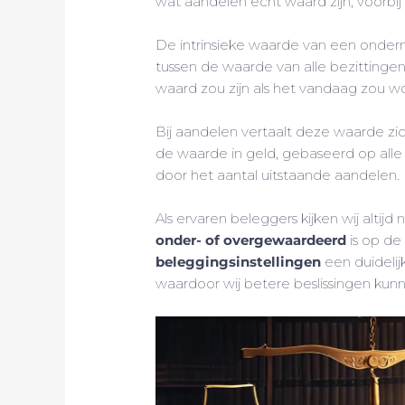
wat aandelen echt waard zijn, voorbi
De intrinsieke waarde van een onder
tussen de waarde van alle bezittingen 
waard zou zijn als het vandaag zou w
Bij aandelen vertaalt deze waarde zi
de waarde in geld, gebaseerd op alle
door het aantal uitstaande aandelen.
Als ervaren beleggers kijken wij alti
onder- of overgewaardeerd
is op de
beleggingsinstellingen
een duideli
waardoor wij betere beslissingen kun