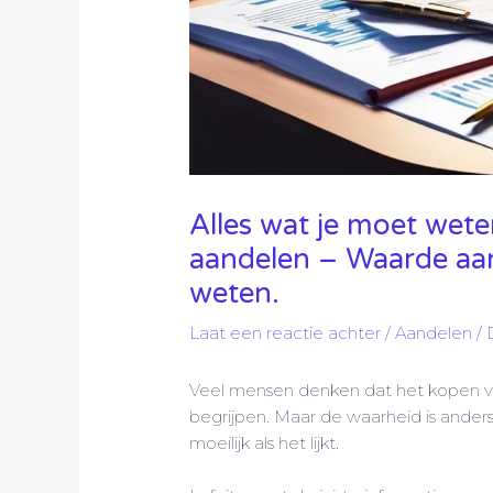
Alles wat je moet wet
aandelen – Waarde aan
weten.
Laat een reactie achter
/
Aandelen
/ 
Veel mensen denken dat het kopen van
begrijpen. Maar de waarheid is anders
moeilijk als het lijkt.