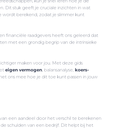
gereedschappen, kun je snel leren hoe je de
. Dit stuk geeft je cruciale inzichten in wat
e wordt berekend, zodat je slimmer kunt
en financiële raadgevers heeft ons geleerd dat
rten met een grondig begrip van de intrinsieke
ichtiger maken voor jou. Met deze gids
het
eigen vermogen
, balansanalyse,
koers-
t ons mee hoe je dit toe kunt passen in jouw
van een aandeel door het verschil te berekenen
de schulden van een bedrijf. Dit helpt bij het