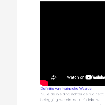
Definitie van Intrinsieke Waarde
Nu je de inleiding achter de rug hebt
beleggingswereld: de intrinsieke waard