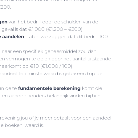
€200.
gen
van het bedrijf door de schulden van de
s geval is dat €1.000 (€1.200 – €200).
e aandelen
. Laten we zeggen dat dit bedrijf 100
ie naar een specifiek geneesmiddel zou dan
n vermogen te delen door het aantal uitstaande
 neerkomt op €10 (€1.000 / 100).
 aandeel ten minste waard is gebaseerd op de
aan deze
fundamentele berekening
komt die
en aandeelhouders belangrijk vinden bij hun
erekening jou of je meer betaalt voor een aandeel
de boeken, waard is.