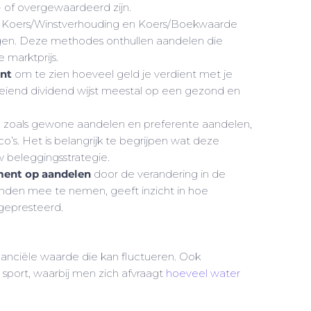
 of overgewaardeerd zijn.
 Koers/Winstverhouding en Koers/Boekwaarde
en. Deze methodes onthullen aandelen die
 marktprijs.
nt
om te zien hoeveel geld je verdient met je
oeiend dividend wijst meestal op een gezond en
n, zoals gewone aandelen en preferente aandelen,
o’s. Het is belangrijk te begrijpen wat deze
w beleggingsstrategie.
ent op aandelen
door de verandering in de
nden mee te nemen, geeft inzicht in hoe
 gepresteerd.
nciële waarde die kan fluctueren. Ook
port, waarbij men zich afvraagt
hoeveel water