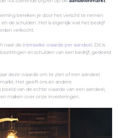
j de fluctuerende prijzen op de
aandelenmarkt
.
neming bereken je door het verschil te nemen
en de schulden. Het is eigenlijk wat het bedrijf
orden verkocht.
ch naar de
intrinsieke waarde per aandeel
. Dit is
 bezittingen en schulden van een bedrijf, gedeeld
jd naar deze waarde om te zien of een aandeel
 markt. Het geeft ons en andere
jk beeld van de echte waarde van een aandeel,
nen maken over onze investeringen.