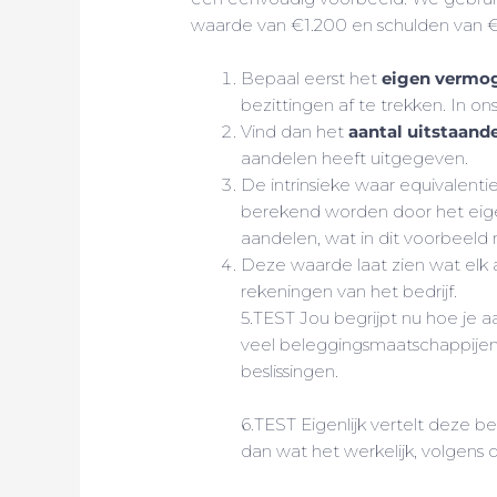
waarde van €1.200 en schulden van 
Bepaal eerst het
eigen vermo
bezittingen af te trekken. In on
Vind dan het
aantal uitstaand
aandelen heeft uitgegeven.
De intrinsieke waar equivalent
berekend worden door het eige
aandelen, wat in dit voorbeeld
Deze waarde laat zien wat elk
rekeningen van het bedrijf.
5.TEST Jou begrijpt nu hoe je 
veel beleggingsmaatschappijen 
beslissingen.
6.TEST Eigenlijk vertelt deze b
dan wat het werkelijk, volgens 