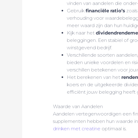
vinden van aandelen die onder-
Gebruik
financiële ratio’s
zoals
verhouding voor waardebelegg
meer waard zijn dan hun huidige
Kijk naar het
dividendrendeme
beleggingen. Een stabiel of gr
winstgevend bedrijf.
Verschillende soorten aandele
bieden unieke voordelen en risic
verschillen betekenen voor jou
Het berekenen van het
rendem
koers en de uitgekeerde divide
efficiënt jouw belegging heeft
Waarde van Aandelen
Aandelen vertegenwoordigen een fina
supplementen hebben hun waarde in s
drinken met creatine
optimaal is.