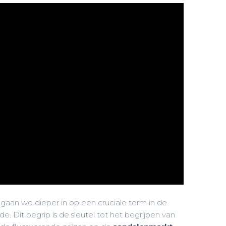
, gaan we dieper in op een cruciale term in de
e. Dit begrip is de sleutel tot het begrijpen van