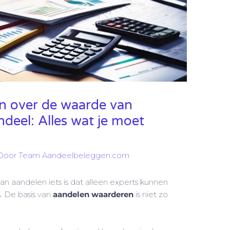
en over de waarde van
deel: Alles wat je moet
Door
Team Aandeelbeleggen.com
 aandelen iets is dat alleen experts kunnen
. De basis van
aandelen waarderen
is niet zo