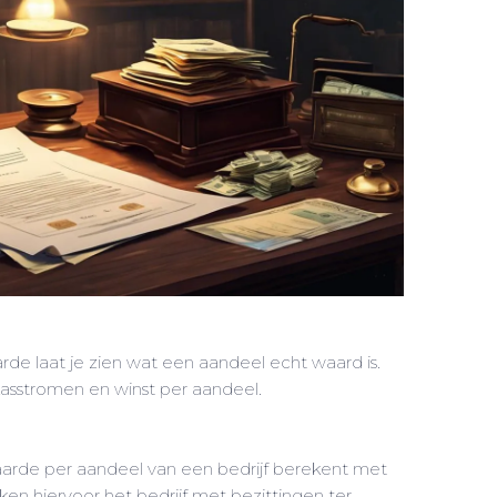
de laat je zien wat een aandeel echt waard is.
kasstromen en winst per aandeel.
aarde per aandeel van een bedrijf berekent met
n hiervoor het bedrijf met bezittingen ter