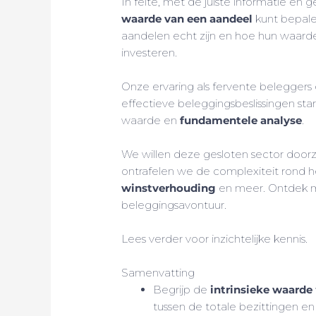
In feite, met de juiste informatie en 
waarde van een aandeel
kunt bepalen
aandelen echt zijn en hoe hun waard
investeren.
Onze ervaring als fervente beleggers 
effectieve beleggingsbeslissingen sta
waarde en
fundamentele analyse
.
We willen deze gesloten sector doorz
ontrafelen we de complexiteit rond 
winstverhouding
en meer. Ontdek me
beleggingsavontuur.
Lees verder voor inzichtelijke kennis.
Samenvatting
Begrijp de
intrinsieke waarde
tussen de totale bezittingen en 