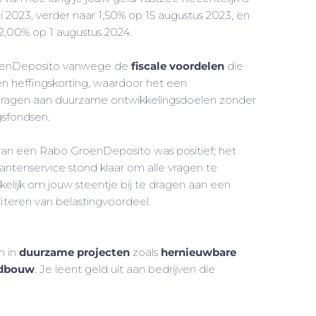
i 2023, verder naar 1,50% op 15 augustus 2023, en
 2,00% op 1 augustus 2024.
roenDeposito vanwege de
fiscale voordelen
die
n heffingskorting, waardoor het een
bijdragen aan duurzame ontwikkelingsdoelen zonder
gsfondsen.
van een Rabo GroenDeposito was positief; het
antenservice stond klaar om alle vragen te
lijk om jouw steentje bij te dragen aan een
fiteren van belastingvoordeel.
n in
duurzame projecten
zoals
hernieuwbare
ndbouw
. Je leent geld uit aan bedrijven die