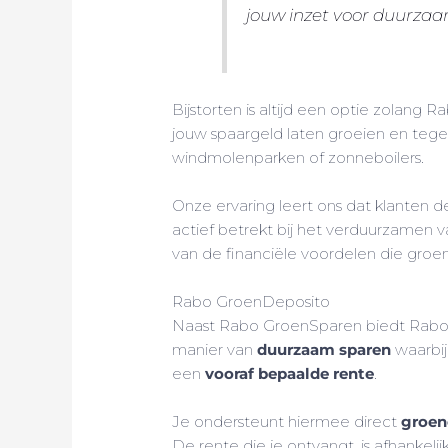
jouw inzet voor duurzaam
Bijstorten is altijd een optie zolang
jouw spaargeld laten groeien en tegeli
windmolenparken of zonneboilers.
Onze ervaring leert ons dat klanten
actief betrekt bij het verduurzamen v
van de financiële voordelen die groen
Rabo GroenDeposito
Naast Rabo GroenSparen biedt Rabob
manier van
duurzaam sparen
waarbij
een
vooraf bepaalde rente
.
Je ondersteunt hiermee direct
groen
De rente die je ontvangt, is afhankelij