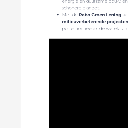
energie en duurzame bouw, en 
schonere planeet.
Met de
Rabo Groen Lening
kan
milieuverbeterende projecte
portemonnee als de wereld om