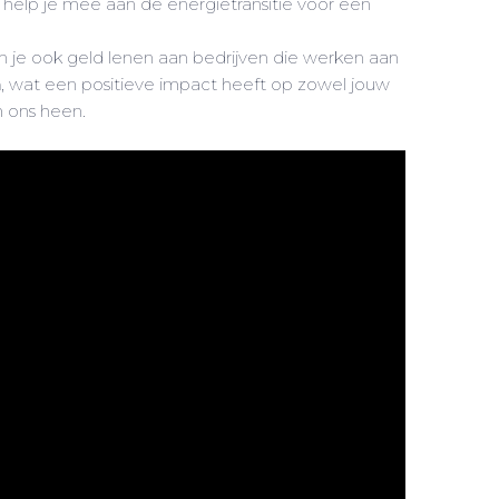
help je mee aan de energietransitie voor een
 je ook geld lenen aan bedrijven die werken aan
n
, wat een positieve impact heeft op zowel jouw
 ons heen.