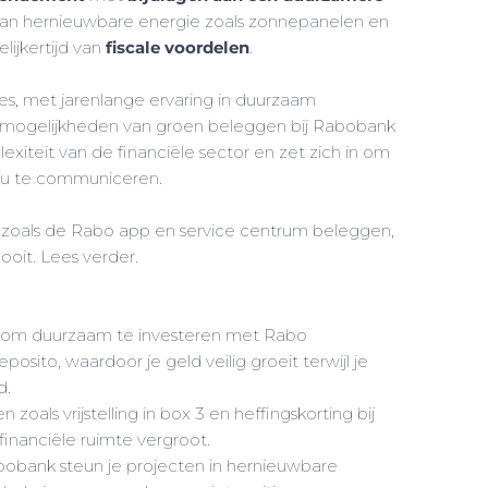
 van hernieuwbare energie zoals zonnepanelen en
lijkertijd van
fiscale voordelen
.
ies, met jarenlange ervaring in duurzaam
de mogelijkheden van groen beleggen bij Rabobank
exiteit van de financiële sector en zet zich in om
jou te communiceren.
zoals de Rabo app en service centrum beleggen,
ooit. Lees verder.
 om duurzaam te investeren met Rabo
ito, waardoor je geld veilig groeit terwijl je
d.
zoals vrijstelling in box 3 en heffingskorting bij
inanciële ruimte vergroot.
bobank steun je projecten in hernieuwbare