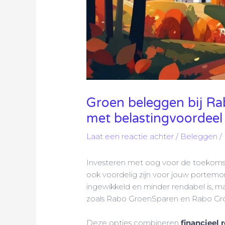
Groen beleggen bij R
met belastingvoordeel
Laat een reactie achter
/
Beleggen
/
Investeren met oog voor de toekomst 
ook voordelig zijn voor jouw portem
ingewikkeld en minder rendabel is, 
zoals Rabo GroenSparen en Rabo Gro
Deze opties combineren
financieel