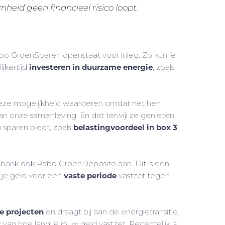
heid geen financieel risico loopt.
 Rabo GroenSparen openstaat voor inleg. Zo kun je
jkertijd
investeren in duurzame energie
, zoals
 deze mogelijkheid waarderen omdat het hen
an onze samenleving. En dat terwijl ze genieten
 sparen biedt, zoals
belastingvoordeel in box 3
.
ank ook Rabo GroenDeposito aan. Dit is een
 je geld voor een
vaste periode
vastzet tegen
e projecten
en draagt bij aan de energietransitie.
k van hoe lang je jouw geld vastzet. Recentelijk is