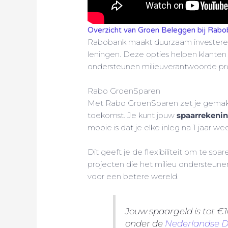
Overzicht van Groen Beleggen bij Rab
Rabobank maakt duurzaam investeren
leningen. Deze opties helpen klante
ondersteunen milieuverantwoorde pr
Rabo GroenSparen
Met Rabo GroenSparen zet je gemakke
toekomst. Je kunt jouw
spaarrekeni
mooie is dat je elke inleg na 1 jaar we
Dit geeft je de flexibiliteit om te spare
projecten die het milieu ondersteunen.
voor een betere wereld.
Jouw spaargeld is tot €1
onder de
Nederlandse D