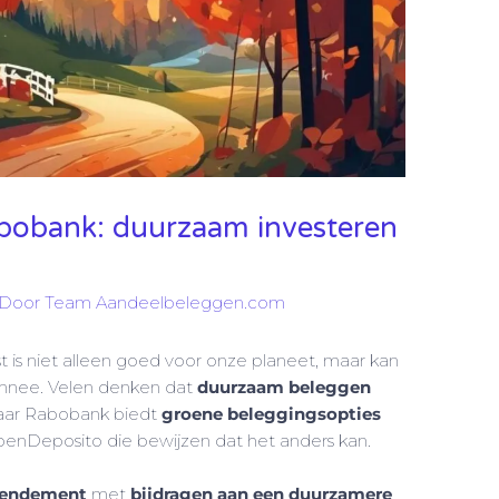
abobank: duurzaam investeren
 Door
Team Aandeelbeleggen.com
is niet alleen goed voor onze planeet, maar kan
onnee. Velen denken dat
duurzaam beleggen
maar Rabobank biedt
groene beleggingsopties
enDeposito die bewijzen dat het anders kan.
 rendement
met
bijdragen aan een duurzamere