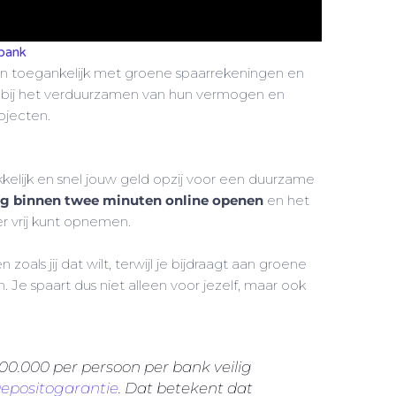
obank
 toegankelijk met groene spaarrekeningen en
n bij het verduurzamen van hun vermogen en
ojecten.
lijk en snel jouw geld opzij voor een duurzame
ng binnen twee minuten online openen
en het
er vrij kunt opnemen.
n zoals jij dat wilt, terwijl je bijdraagt aan groene
 Je spaart dus niet alleen voor jezelf, maar ook
00.000 per persoon per bank veilig
epositogarantie
. Dat betekent dat