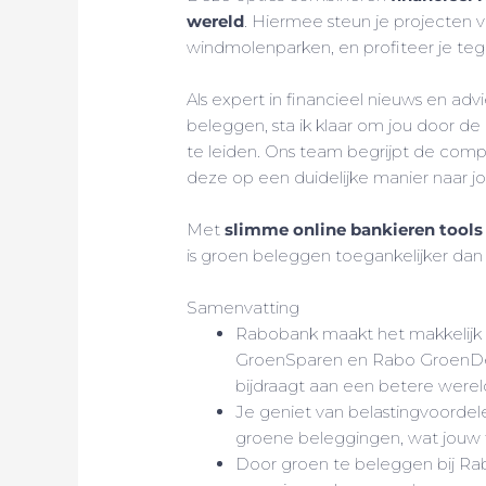
wereld
. Hiermee steun je projecten
windmolenparken, en profiteer je tege
Als expert in financieel nieuws en adv
beleggen, sta ik klaar om jou door 
te leiden. Ons team begrijpt de compl
deze op een duidelijke manier naar 
Met
slimme online bankieren tools
is groen beleggen toegankelijker dan 
Samenvatting
Rabobank maakt het makkelijk
GroenSparen en Rabo GroenDepos
bijdraagt aan een betere werel
Je geniet van belastingvoordelen 
groene beleggingen, wat jouw f
Door groen te beleggen bij Ra