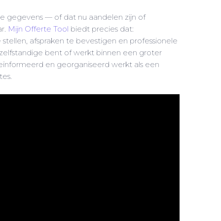
le gegevens — of dat nu aandelen zijn of
ar.
Mijn Offerte Tool
biedt precies dat:
e stellen, afspraken te bevestigen en professionele
zelfstandige bent of werkt binnen een groter
geïnformeerd en georganiseerd werkt als een
tes.