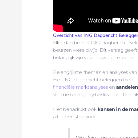
Overzicht van ING Dagbericht Belegge
Elke dag brengt ING Dagbericht Bele
beurzen wereldwijd. Dit verslag geeft
belangrijk zijn voor jouw portefeuille.
Belangrijkste thema’s en analyses va
Het ING dagbericht beleggen biedt 
financiële marktanalyses
en
aandele
slimme beleggingsbeslissingen te ma
Het benadrukt ook
kansen in de ma
altijd een stap voor.
We delen onze passie vo