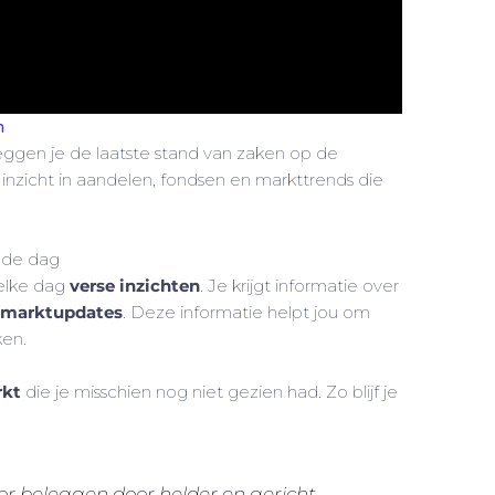
n
ggen je de laatste stand van zaken op de
 inzicht in aandelen, fondsen en markttrends die
n de dag
elke dag
verse inzichten
. Je krijgt informatie over
nmarktupdates
. Deze informatie helpt jou om
ken.
rkt
die je misschien nog niet gezien had. Zo blijf je
or beleggen door helder en gericht