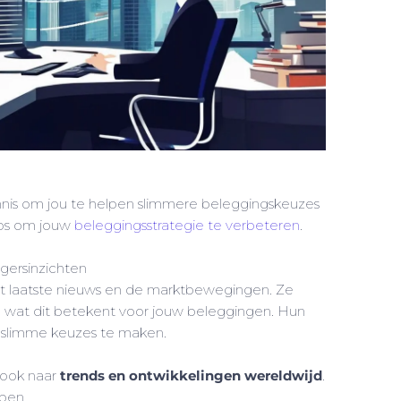
nis om jou te helpen slimmere beleggingskeuzes
ips om jouw
beleggingsstrategie te verbeteren
.
gersinzichten
 laatste nieuws en de marktbewegingen. Ze
n wat dit betekent voor jouw beleggingen. Hun
 slimme keuzes te maken.
r ook naar
trends en ontwikkelingen wereldwijd
.
lpen.