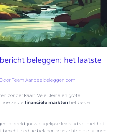
bericht beleggen: het laatste
 Door
Team Aandeelbeleggen.com
en zonder kaart. Vele kleine en grote
g hoe ze de
financiële markten
het beste
n in beeld: jouw dagelijkse leidraad vol met het
t bericht biedt je belangrijke inzichten die kunnen