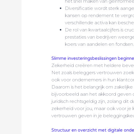
het snel maken van geïnformee
Diversificatie wordt sterk aange
kansen op rendement te vergro
verschillende activa kan besc
De rol van kwartaalcijfers is cr
prestaties van bedrijven weer
koers van aandelen en fondsen
Slimme investeringsbeslissingen beginnen
Zekerheid creëren met heldere beves
Net zoals beleggers vertrouwen zoeke
ook voor ondernemers in hun klantcomm
Daarom is het belangrijk om zakelijke
bijvoorbeeld aan het akkoord geven o
juridisch rechtsgeldig zijn, zolang dit d
zekerheid voor jou, maar ook voor je k
vertrouwen geven in je beleggingske
Structuur en overzicht met digitale ond