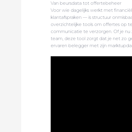
Van beursdata tot offertebeheer
Voor wie dagelijks werkt met financië
klantafspraken — is structuur onmisba
overzichtelijke tools om offertes op t
communicatie te verzorgen. Of je nu 
team, deze tool zorgt dat je net zo 
ervaren belegger met zijn marktupda