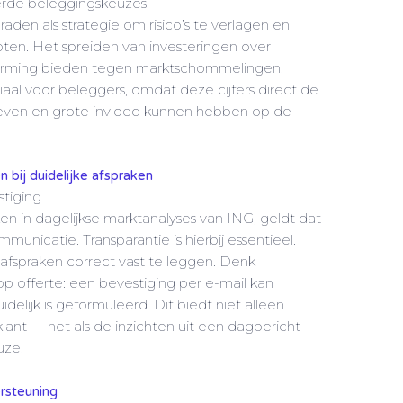
rde beleggingskeuzes.
raden als strategie om risico’s te verlagen en
ten. Het spreiden van investeringen over
herming bieden tegen marktschommelingen.
uciaal voor beleggers, omdat deze cijfers direct de
geven en grote invloed kunnen hebben op de
.
 bij duidelijke afspraken
tiging
n in dagelijkse marktanalyses van ING, geldt dat
unicatie. Transparantie is hierbij essentieel.
 afspraken correct vast te leggen. Denk
p offerte: een bevestiging per e-mail kan
uidelijk is geformuleerd. Dit biedt niet alleen
lant — net als de inzichten uit een dagbericht
uze.
ersteuning