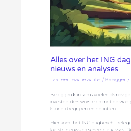
Alles over het ING dag
nieuws en analyses
Laat een reactie achter
/
Beleggen
/
Beleggen kan soms voelen als naviger
investeerders worstelen met de vraa
kunnen begrijpen en benutten.
Hier komt het ING dagbericht belegge
laatste nieuws en scherpe analyses. Di