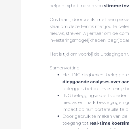
helpen bij het maken van
slimme inv
Ons team, doordrenkt met een passie 
klaar om deze kennis met jou te dele
nieuws, streven wij ernaar om de com
investeringsmogelijkheden, begrijpba
Het is tijd om voorbij de uitdagingen
Samenvatting
Het ING dagbericht beleggen ve
diepgaande analyses over aa
beleggers betere investeringsb
ING beleggingsexperts bieden da
nieuws en marktbewegingen gro
impact op hun portefeuille te b
Door gebruik te maken van de 
toegang tot
real-time koersin