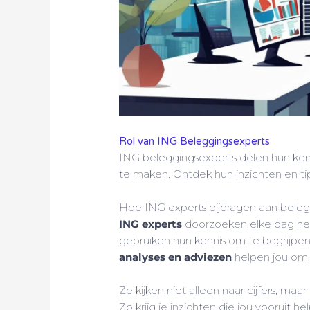
Rol van ING Beleggingsexperts
ING beleggingsexperts delen hun ken
te maken. Ontdek hun inzichten en t
Hoe ING experts bijdragen aan beleg
ING experts
doorzoeken elke dag het
gebruiken hun kennis om te begrijpe
analyses en adviezen
helpen jou om
Ze kijken niet alleen naar cijfers, maa
Zo krijg je inzichten die jou vooruit he