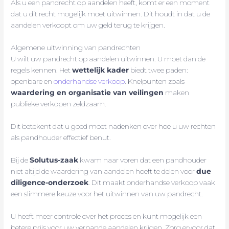
Als u een pandrecht op aandelen heeft, komt er een moment
dat u dit recht mogelijk moet uitwinnen. Dit houdt in dat u de
aandelen verkoopt om uw geld terug te krijgen.
Algemene uitwinning van pandrechten
U wilt uw pandrecht op aandelen uitwinnen. U moet dan de
regels kennen. Het
wettelijk kader
biedt twee paden:
openbare en
onderhandse verkoop
. Knelpunten zoals
waardering en organisatie van veilingen
maken
publieke verkopen zeldzaam.
Dit betekent dat u goed moet nadenken over hoe u uw rechten
als pandhouder effectief benut.
Bij de
Solutus-zaak
kwam naar voren dat een pandhouder
niet altijd de waardering van aandelen hoeft te delen voor
due
diligence-onderzoek
. Dit maakt onderhandse verkoop vaak
een slimmere keuze voor het uitwinnen van uw pandrecht.
U heeft meer controle over het proces en kunt mogelijk een
betere prijs voor uw verpande aandelen krijgen. Zorg ervoor dat