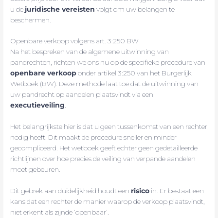
u de
juridische vereisten
volgt om uw belangen te
beschermen.
Openbare verkoop volgens art. 3:250 BW
Na het bespreken van de algemene uitwinning van
pandrechten, richten we ons nu op de specifieke procedure van
openbare verkoop
onder artikel 3:250 van het Burgerlijk
Wetboek (BW). Deze methode laat toe dat de uitwinning van
uw pandrecht op aandelen plaatsvindt via een
executieveiling
.
Het belangrijkste hier is dat u geen tussenkomst van een rechter
nodig heeft. Dit maakt de procedure sneller en minder
gecompliceerd. Het wetboek geeft echter geen gedetailleerde
richtlijnen over hoe precies de veiling van verpande aandelen
moet gebeuren.
Dit gebrek aan duidelijkheid houdt een
risico
in. Er bestaat een
kans dat een rechter de manier waarop de verkoop plaatsvindt,
niet erkent als zijnde ‘openbaar’.