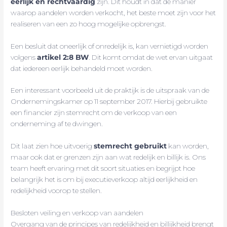
eerlijk en rechtvaardig
zijn. Dit houdt in dat de manier
waarop aandelen worden verkocht, het beste moet zijn voor het
realiseren van een zo hoog mogelijke opbrengst.
Een besluit dat oneerlijk of onredelijk is, kan vernietigd worden
volgens
artikel 2:8 BW
. Dit komt omdat de wet ervan uitgaat
dat iedereen eerlijk behandeld moet worden.
Een interessant voorbeeld uit de praktijk is de uitspraak van de
Ondernemingskamer op 11 september 2017. Hierbij gebruikte
een financier zijn stemrecht om de verkoop van een
onderneming af te dwingen.
Dit laat zien hoe uitvoerig
stemrecht gebruikt
kan worden,
maar ook dat er grenzen zijn aan wat redelijk en billijk is. Ons
team heeft ervaring met dit soort situaties en begrijpt hoe
belangrijk het is om bij executieverkoop altijd eerlijkheid en
redelijkheid voorop te stellen.
Besloten veiling en verkoop van aandelen
Overgang van de principes van redelijkheid en billijkheid brengt