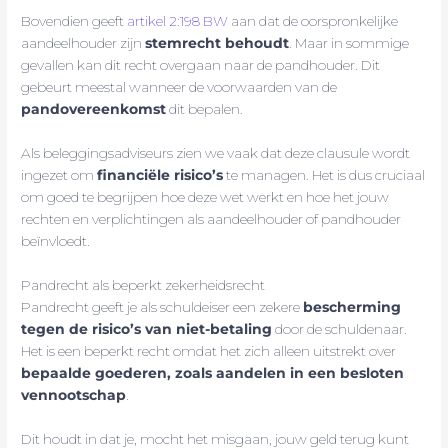
Bovendien geeft
artikel 2:198 BW
aan dat de oorspronkelijke
aandeelhouder zijn
stemrecht behoudt
. Maar in sommige
gevallen kan dit recht overgaan naar de pandhouder. Dit
gebeurt meestal wanneer de voorwaarden van de
pandovereenkomst
dit bepalen.
Als beleggingsadviseurs zien we vaak dat deze clausule wordt
ingezet om
financiële risico’s
te managen. Het is dus cruciaal
om goed te begrijpen hoe deze wet werkt en hoe het jouw
rechten en verplichtingen als aandeelhouder of pandhouder
beïnvloedt.
Pandrecht als beperkt zekerheidsrecht
Pandrecht geeft je als schuldeiser een zekere
bescherming
tegen de risico’s van niet-betaling
door de schuldenaar.
Het is een beperkt recht omdat het zich alleen uitstrekt over
bepaalde goederen, zoals aandelen in een besloten
vennootschap
.
Dit houdt in dat je, mocht het misgaan, jouw geld terug kunt