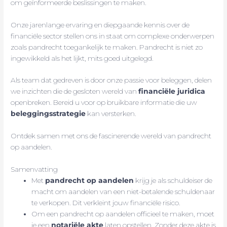
om geïnformeerde beslissingen te maken.
Onze jarenlange ervaring en diepgaande kennis over de
financiële sector stellen ons in staat om complexe onderwerpen
zoals pandrecht toegankelijk te maken. Pandrecht is niet zo
ingewikkeld als het lijkt, mits goed uitgelegd.
Als team dat gedreven is door onze passie voor beleggen, delen
we inzichten die de gesloten wereld van
financiële juridica
openbreken. Bereid u voor op bruikbare informatie die uw
beleggingsstrategie
kan versterken.
Ontdek samen met ons de fascinerende wereld van pandrecht
op aandelen.
Samenvatting
Met
pandrecht op aandelen
krijg je als schuldeiser de
macht om aandelen van een niet-betalende schuldenaar
te verkopen. Dit verkleint jouw financiële risico.
Om een pandrecht op aandelen officieel te maken, moet
je een
notariële akte
laten opstellen. Zonder deze akte is