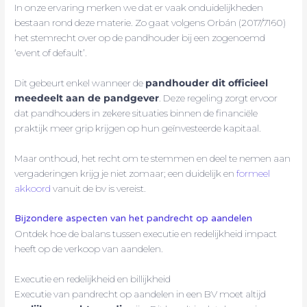
In onze ervaring merken we dat er vaak onduidelijkheden
bestaan rond deze materie. Zo gaat volgens Orbán (2017/7160)
het stemrecht over op de pandhouder bij een zogenoemd
‘event of default’.
Dit gebeurt enkel wanneer de
pandhouder dit officieel
meedeelt aan de pandgever
. Deze regeling zorgt ervoor
dat pandhouders in zekere situaties binnen de financiële
praktijk meer grip krijgen op hun geïnvesteerde kapitaal.
Maar onthoud, het recht om te stemmen en deel te nemen aan
vergaderingen krijg je niet zomaar; een duidelijk en
formeel
akkoord
vanuit de bv is vereist.
Bijzondere aspecten van het pandrecht op aandelen
Ontdek hoe de balans tussen executie en redelijkheid impact
heeft op de verkoop van aandelen.
Executie en redelijkheid en billijkheid
Executie van pandrecht op aandelen in een BV moet altijd