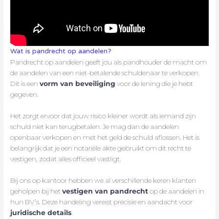
Wat is pandrecht op aandelen?
Pandrecht op aandelen geeft jou als pandhouder de macht om
de aandelen van een niet-betalende schuldenaar te verkopen.
Dit is een
vorm van beveiliging
voor de lening die je hebt
gegeven.
Het zorgt ervoor dat jouw risico kleiner wordt als iemand zijn
schuld niet kan terugbetalen. Je mag dan de aandelen
openbaar verkopen en met het geld de schuld aflossen. Het is
belangrijk dat je een notariële akte gebruikt om dit recht te
vestigen, zodat alles officieel vastligt.
Bij ons op kantoor hebben we al verschillende keren klanten
geholpen bij het
vestigen van pandrecht
op de aandelen in
hun BV’s. Deze handeling vereist precisie en aandacht voor
juridische details
.