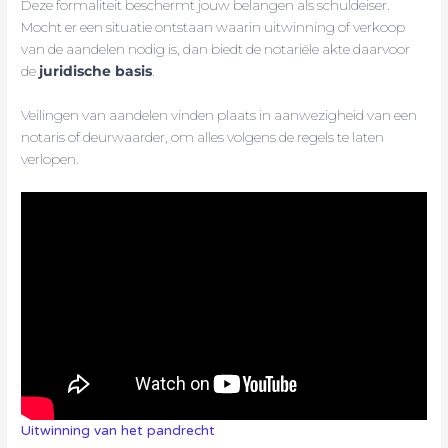
Deze formaliteit beschermt jouw belangen als schuldeiser.
Mocht er een situatie ontstaan waarin uitwinning of verkoop
van de aandelen nodig is, dan biedt de notariële akte daarvoor
de
juridische basis
.
Veilingen van aandelen vinden plaats in aanwezigheid van een
notaris of deurwaarder, om alles volgens de regels te laten
verlopen.
Uitwinning van het pandrecht