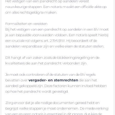
Het vestigen van een pandrecht op aandelen vereist
nauwkeurige stappen. Een notaris maakt een officiële akte op
om alles rechtsgeldig te maken.
Formaliteiten en vereisten
Bij het vestigen van een pandrecht op aandelen in een BV moet
je aan bepaalde voorwaarden voldoen. Een notaris speelt hierbij
een cruciale rol volgens art. 2:196 BW. Hij beoordeelt of de
aandelen verpandbaar zijn en welke eisen de statuten stellen.
Dit hangt af van zaken zoals de blokkeringsregeling en de
kwaliteitseis die aan het pandrecht verbonden zijn.
Je moet ook controleren of de statuten van de BV regels
bevatten over
vergader- en stemrechten
die aan het
aandeel gekoppeld zijn. Deze factoren kunnen invloed hebben
op hoe het pandrecht wordt gevestigd.
Zorg ervoor dat je alle nodige documenten gereed hebt en
begrijpt welke stappen je moet ondernemen. De medewerking
van een ervaren notaris is essentieel in dit proces, dus kies de