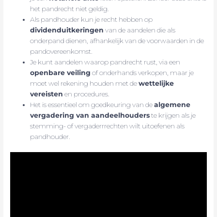
het pandrecht niet geldig.
Als pandhouder kun je recht hebben op
dividenduitkeringen
van de aandelen die als
onderpand dienen, afhankelijk van de voorwaarden in de
pandovereenkomst.
Je kunt aandelen waarop pandrecht rust, via een
openbare veiling
of onderhands verkopen, maar je
moet wel rekening houden met de
wettelijke
vereisten
en procedures.
Het is essentieel om goedkeuring van de
algemene
vergadering van aandeelhouders
te krijgen als je
stemming- of vergaderrrechten wilt uitoefenen als
pandhouder.