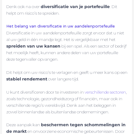
Denk ook na over
diversificatie van je portefeuille
. Dit
helpt om risico’s te spreiden.
Het belang van diversificatie in uw aandelenportefeuille
Diversificatie in uw aandelenportefeuille zorgt ervoor dat u niet
al uw geld in één mandje legt. Het is vergelijkbaar met het
spreiden van uw kansen
bij een spel. Als een sector of bedrijf
het moeilijk heeft, kunnen andere delen van uw portefeuille
deze tegenvaller opvangen.
Dit helpt om uw risico’s te verlagen en geeft u meer kans op een
stabiel rendement
over langere tijd.
U kunt diversificeren door te investeren in
verschillende sectoren
,
zoals technologie, gezondheidszorg of financiën, maar ook in
verschillende regio’s wereldwijd. Denk aan het beleggen in
zowel binnenlandse als buitenlandse ondernemingen.
Deze aanpak kan
beschermen tegen schommelingen in
de markt
en onvoorziene economische gebeurtenissen. Door