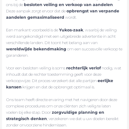
ons bij de
besloten veiling en verkoop van aandelen
.
Deze aanpak zorgt ervoor dat de
opbrengst van verpande
aandelen gemaximaliseerd
wordt.
Een markant voorbeeld is de
Yukos-zaak
, waarbij de veiling
werd aangekondigd met een uitgebreide advertentie in acht
verschillende landen. Dit toont het belang aan van
wereldwijde bekendmaking
om een succesvolle verkoop te
garanderen.
Voor een besloten veiling is soms
rechterlijk verlof
nodig, wat
inhoudt dat de rechter toestemming geeft voor deze
verkoopwijze. Dit proces verzekert dat alle partijen
eerlijke
kansen
krijgen en dat de opbrengst optimaal is.
Ons team heeft directe ervaring met het navigeren door deze
complexe procedures om onze cliënten zich veilig te laten
voelen bij elke stap. Door
zorgvuldige planning en
strategisch denken
, verzekeren we dat u uw doelen bereikt
zonder onvoorziene hindernissen.