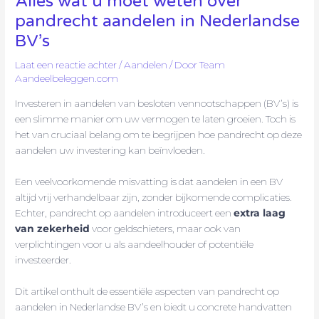
Alles wat u moet weten over
pandrecht aandelen in Nederlandse
BV’s
Laat een reactie achter
/
Aandelen
/ Door
Team
Aandeelbeleggen.com
Investeren in aandelen van besloten vennootschappen (BV’s) is
een slimme manier om uw vermogen te laten groeien. Toch is
het van cruciaal belang om te begrijpen hoe pandrecht op deze
aandelen uw investering kan beïnvloeden.
Een veelvoorkomende misvatting is dat aandelen in een BV
altijd vrij verhandelbaar zijn, zonder bijkomende complicaties.
Echter, pandrecht op aandelen introduceert een
extra laag
van zekerheid
voor geldschieters, maar ook van
verplichtingen voor u als aandeelhouder of potentiële
investeerder.
Dit artikel onthult de essentiële aspecten van pandrecht op
aandelen in Nederlandse BV’s en biedt u concrete handvatten