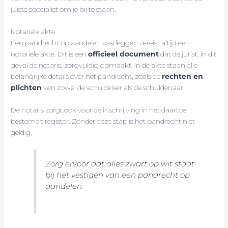
juiste specialist om je bij te staan.
Notariële akte
Een pandrecht op aandelen vastleggen vereist altijd een
notariële akte. Dit is een
officieel document
dat de jurist, in dit
geval de notaris, zorgvuldig opmaakt. In de akte staan alle
belangrijke details over het pandrecht, zoals de
rechten en
plichten
van zowel de schuldeiser als de schuldenaar.
De notaris zorgt ook voor de inschrijving in het daartoe
bestemde register. Zonder deze stap is het pandrecht niet
geldig.
Zorg ervoor dat alles zwart op wit staat
bij het vestigen van een pandrecht op
aandelen.