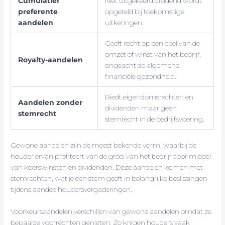
Cumulatief
Niet uitgekeerd dividend wordt
preferente
opgeteld bij toekomstige
aandelen
uitkeringen.
Geeft recht op een deel van de
omzet of winst van het bedrijf,
Royalty-aandelen
ongeacht de algemene
financiële gezondheid.
Biedt eigendomsrechten en
Aandelen zonder
dividenden maar geen
stemrecht
stemrecht in de bedrijfsvoering.
Gewone aandelen zijn de meest bekende vorm, waarbij de
houder ervan profiteert van de groei van het bedrijf door middel
van koerswinsten en dividenden. Deze aandelen komen met
stemrechten, wat je een stem geeft in belangrijke beslissingen
tijdens aandeelhoudersvergaderingen.
Voorkeursaandelen verschillen van gewone aandelen omdat ze
bepaalde voorrechten genieten. Zo krijgen houders vaak