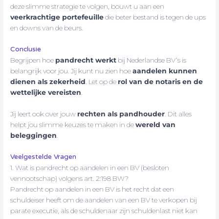
deze slimme strategie te volgen, bouwt u aan een
veerkrachtige portefeuille
die beter bestand is tegen de ups
en downs van de beurs.
Conclusie
Begrijpen hoe
pandrecht werkt
bij Nederlandse BV’s is
belangrijk voor jou. Jij kunt nu zien hoe
aandelen kunnen
dienen als zekerheid
. Let op de
rol van de notaris en de
wettelijke vereisten
.
Jij leert ook over jouw
rechten als pandhouder
. Dit alles
helpt jou slimme keuzes te maken in de
wereld van
beleggingen
.
Veelgestelde Vragen
1. Wat is pandrecht op aandelen in een BV (besloten
vennootschap) volgens art. 2:198 BW?
Pandrecht op aandelen in een BV is het recht dat een
schuldeiser heeft om de aandelen van een BV te verkopen bij
parate executie, als de schuldenaar zijn schuldenlast niet kan