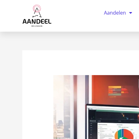
Ga
naar
Aandelen
de
inhoud