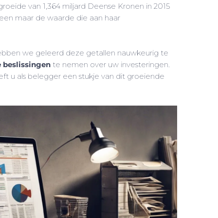
roeide van 1,364 miljard Deense Kronen in 2015
 alleen maar de waarde die aan haar
ebben we geleerd deze getallen nauwkeurig te
 beslissingen
te nemen over uw investeringen.
ft u als belegger een stukje van dit groeiende