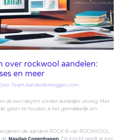
n over rockwool aandelen:
yses en meer
Door
Team Aandeelbeleggen.com
n als een labyrint zonder duidelijke uitweg. Met
 de gaten te houden, is het gemakkelijk om
pt navigeren: de aandeel ROCK B van ROCKWOOL
p de
Nasdaq Copenhagen
. Dit inzicht geeft je een