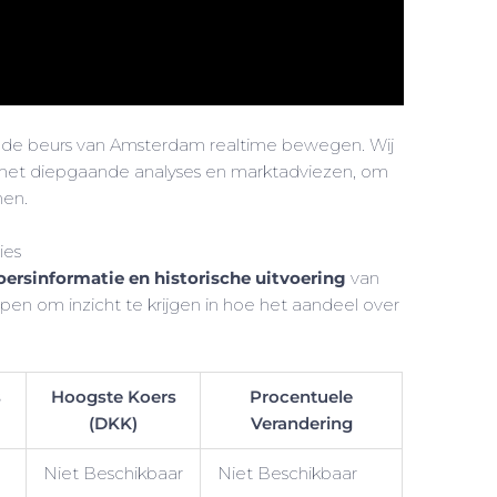
de beurs van Amsterdam realtime bewegen. Wij
n met diepgaande analyses en marktadviezen, om
nen.
ies
oersinformatie en historische uitvoering
van
pen om inzicht te krijgen in hoe het aandeel over
s
Hoogste Koers
Procentuele
(DKK)
Verandering
Niet Beschikbaar
Niet Beschikbaar