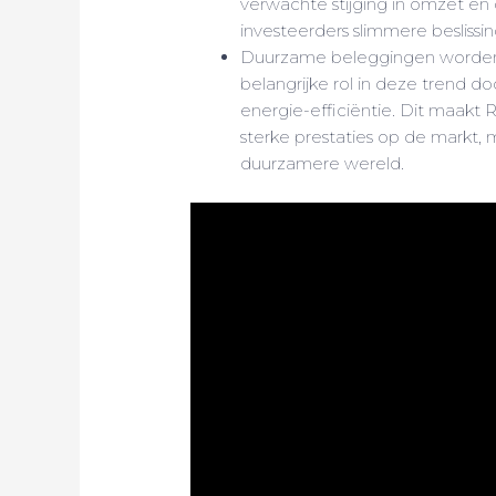
verwachte stijging in omzet en
investeerders slimmere besliss
Duurzame beleggingen worden 
belangrijke rol in deze trend d
energie-efficiëntie. Dit maakt 
sterke prestaties op de markt,
duurzamere wereld.