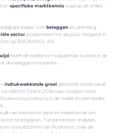
id en
specifieke marktkennis
waarop dit artikel
zadigbare passie voor
beleggen
en jarenlang
ciële sector
, positioneert me als jouw navigator in
gericht op ROCKWOOL A/S.
wijd
heeft dit bedrijf een bepalende invloed in de
 voor doorslaggevend advies.
en
indrukwekkende groei
getoond, vooral vanaf
g van 969,00 DKK in 2016 naar hoogten rond
 Rockwool succesvol is in de markt en een sterke
s.
uik van historische data en markttrends om
beter te begrijpen. Fundamentele analyses
ies en vooruitzichten van Rockwool, zoals de