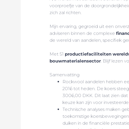
voorproefje van de doorgrondelijkhe
zich zal richten.
Mijn ervaring, gegroeid uit een onver
adviseren binnen de complexe
finan
de wereld van aandelen, specifiek 
Met 51
productiefaciliteiten wereld
bouwmaterialensector
. Blijf lezen
Samenvatting
Rockwool aandelen hebben e
2016 tot heden. De koers stee
3006,00 DKK. Dit laat zien dat
keuze kan zijn voor investeerder
Technische analyses maken gebr
toekomstige koersbewegingen 
duiken in de financiële prestat