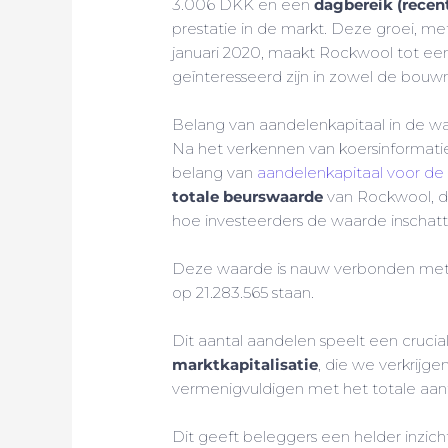
3.006 DKK en een
dagbereik (recen
prestatie in de markt. Deze groei, me
januari 2020, maakt Rockwool tot een
geïnteresseerd zijn in zowel de bou
Belang van aandelenkapitaal in de w
Na het verkennen van koersinformatie e
belang van
aandelenkapitaal voor de
totale beurswaarde
van Rockwool, d
hoe investeerders de waarde inschatt
Deze waarde is nauw verbonden me
op 21.283.565 staan.
Dit aantal aandelen speelt een crucia
marktkapitalisatie
, die we verkrijg
vermenigvuldigen met het totale aant
Dit geeft beleggers een helder inzich