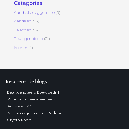
Categories
Aandeel beleggen info
(3)
Aandelen
(93)
Beleggen
(94)
Beursgenoteerd
(21)
Koersen
(1)
Inspirerende blogs
Beursgenoteerd Bouwbedrijf
Rabobank Beursgenoteerd
Aandelen BV
Niet Beursgenoteerde Bedrijven
Crypto Koers