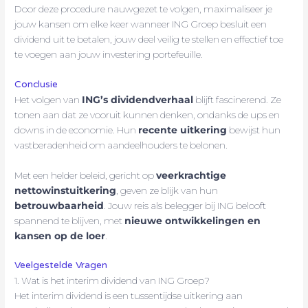
Door deze procedure nauwgezet te volgen, maximaliseer je
jouw kansen om elke keer wanneer ING Groep besluit een
dividend uit te betalen, jouw deel veilig te stellen en effectief toe
te voegen aan jouw investering portefeuille.
Conclusie
Het volgen van
ING’s dividendverhaal
blijft fascinerend. Ze
tonen aan dat ze vooruit kunnen denken, ondanks de ups en
downs in de economie. Hun
recente uitkering
bewijst hun
vastberadenheid om aandeelhouders te belonen.
Met een helder beleid, gericht op
veerkrachtige
nettowinstuitkering
, geven ze blijk van hun
betrouwbaarheid
. Jouw reis als belegger bij ING belooft
spannend te blijven, met
nieuwe ontwikkelingen en
kansen op de loer
.
Veelgestelde Vragen
1. Wat is het interim dividend van ING Groep?
Het interim dividend is een tussentijdse uitkering aan