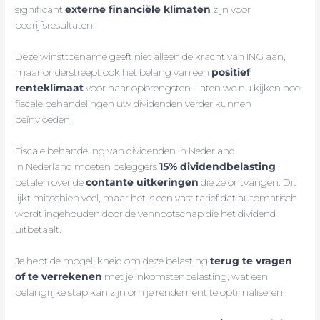
significant
externe financiële klimaten
zijn voor
bedrijfsresultaten.
Deze winsttoename geeft niet alleen de kracht van ING aan,
maar onderstreept ook het belang van een
positief
renteklimaat
voor haar opbrengsten. Laten we nu kijken hoe
fiscale behandelingen uw dividenden verder kunnen
beïnvloeden.
Fiscale behandeling van dividenden in Nederland
In Nederland moeten beleggers
15% dividendbelasting
betalen over de
contante uitkeringen
die ze ontvangen. Dit
lijkt misschien veel, maar het is een vast tarief dat automatisch
wordt ingehouden door de vennootschap die het dividend
uitbetaalt.
Je hebt de mogelijkheid om deze belasting
terug te vragen
of te verrekenen
met je inkomstenbelasting, wat een
belangrijke stap kan zijn om je rendement te optimaliseren.