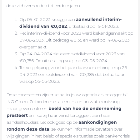
deze zich verhouden tot eerdere jaren.
Op 09-01-2023 kreeg je een
aanvullend interim-
dividend van €0,082
, uitbetaald op 16-01-2023.
Het interim-dividend voor 2023 werd bekendgemaakt op
07-08-2023. Dit bedroeg €0,35 en werd op 14-08-2023
overgemaakt.
Op 24-04-2024 zie je een slotdividend voor 2023 van
€0,756. De uitbetaling volgt op 03-05-2024.
Ter vergelijking, voor het jaar daarvoor ontving je op 26-
04-2023 een slotdividend van €0,389 dat betaalbaar
was op 05-05-2023.
Deze momenten zijn cruciaal in jouw agenda als belegger bij
ING Groep. Ze bieden niet alleen inzicht in wat je ontvangt
maar geven ook een
beeld van hoe de onderneming
presteert
en hoe zij haar winst teruggeeft aan haar
aandeelhouders. Let ook goed op de
aankondigingen
rondom deze data
; ze kunnen informatie bevatten over
wijzigingen in het beleid of speciale situaties zoals bankencrisis