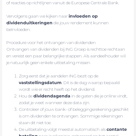
of reacties op richtlijnen vanuit de Europese Centrale Bank.
Vervolgens gaan we kijken naar
invloeden op
dividenduitkeringen
die jouw rendement kunnen
beïnvloeden.
Procedure voor het ontvangen van dividenden
Ontvangen van dividenden bij ING Groep is rechttoe rechtaan
en vereist een paar belangrijke stappen. Als aandeelhouder wil
je natuurlijk geen enkele uitbetaling missen.
Zorg eerst dat je aandelen ING bezit op de
vaststellingsdatum
. Dit is de dag waarop bepaald
wordt wie er recht heeft op het dividend.
Hou de
dividendagenda
in de gaten die je online vindt,
zodat je weet wanneer deze data zijn.
Controleer of jouw bank- of beleggingsrekening geschikt
is om dividenden te ontvangen. Sommige rekeningen
staan dit niet toe.
De uitbetaling volgt meestal automatisch als
contante