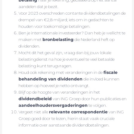
betaling
naar je rekening, gebaseerd op het aantal
aandelen dat je bezit.
Voor 2023 overschreden contante dividendbetalingen de
drempel van €2,8 miljard; iets om in gedachten te
houden voor toekomstige betalingen.
Ben je internationale investeerder? Dan heb je wellicht te
maken met
bronbelasting
die Nederland heft op
dividenden.
Mocht dit het geval zijn, vraag dan bij jouw lokale
belastingdienst na hoe je eventueel te veel betaalde
belasting kunt terugvragen.
Houd ook rekening met veranderingen in de
fiscale
behandeling van dividenden
die invloed kunnen
hebben op hoeveel je netto ontvangt.
Blijf op de hoogte van veranderingen in het
dividendbeleid
van ING Groep door hun publicaties en
aandeelhoudersvergaderingen
te volgen.
Vergeet niet alle
relevante correspondentie
van ING
Groep goed door te lezen, hierin staat vaak cruciale
informatie over aanstaande dividendbetalingen.