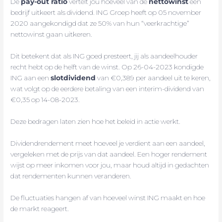
De
pay-out ratio
vertelt jou hoeveel van de
nettowinst
een
bedrijf uitkeert als dividend. ING Groep heeft op 05 november
2020 aangekondigd dat ze 50% van hun “veerkrachtige”
nettowinst gaan uitkeren.
Dit betekent dat als ING goed presteert, jij als aandeelhouder
recht hebt op de helft van de winst. Op 26-04-2023 kondigde
ING aan een
slotdividend
van €0,389 per aandeel uit te keren,
wat volgt op de eerdere betaling van een interim-dividend van
€0,35 op 14-08-2023.
Deze bedragen laten zien hoe het beleid in actie werkt.
Dividendrendement meet hoeveel je verdient aan een aandeel,
vergeleken met de prijs van dat aandeel. Een hoger rendement
wijst op meer inkomen voor jou, maar houd altijd in gedachten
dat rendementen kunnen veranderen.
De fluctuaties hangen af van hoeveel winst ING maakt en hoe
de markt reageert.