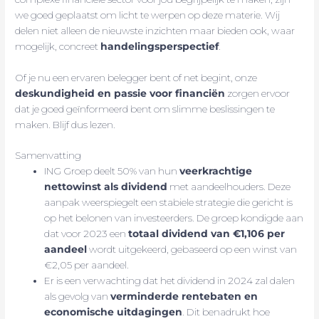
we goed geplaatst om licht te werpen op deze materie. Wij
delen niet alleen de nieuwste inzichten maar bieden ook, waar
mogelijk, concreet
handelingsperspectief
.
Of je nu een ervaren belegger bent of net begint, onze
deskundigheid en passie voor financiën
zorgen ervoor
dat je goed geïnformeerd bent om slimme beslissingen te
maken. Blijf dus lezen.
Samenvatting
ING Groep deelt 50% van hun
veerkrachtige
nettowinst als dividend
met aandeelhouders. Deze
aanpak weerspiegelt een stabiele strategie die gericht is
op het belonen van investeerders. De groep kondigde aan
dat voor 2023 een
totaal dividend van €1,106 per
aandeel
wordt uitgekeerd, gebaseerd op een winst van
€2,05 per aandeel.
Er is een verwachting dat het dividend in 2024 zal dalen
als gevolg van
verminderde rentebaten en
economische uitdagingen
. Dit benadrukt hoe