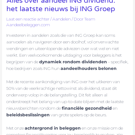
Alles over aandeel ING dividend:
het laatste nieuws bij ING Groep
Laat een reactie achter
/
Aandelen
/ Door
Team
Aandeelbeleggen.com
Investeren in aandelen zoals die van ING Groep kan soms
aanvoelen als navigeren door een doolhof, vol onverwachte
wendingen en uiteenlopende adviezen over wat wel en niet
werkt. Een veelvoorkomende uitdaging voor beleggers is het
begrijpen van de
dynamiek rondom dividenden
– specifiek,
hoe bedrijven zoals ING hun
aandeelhouders belonen
.
Met de recente aankondiging van ING over het uitkeren van
50% van de veerkrachtige nettowinst als dividend, staat dit
onderwerp volop in de belangstelling. Dit feit alleen al
onderstreept het belang van up-to-date blijven met de laatste
nieuwsberichten rondom de
financiële gezondheid
en
beleidsbeslissingen
van grote spelers op de beurs.
Met onze
achtergrond in beleggen
en onze missie om de
complexe financiële sector voor jou begrijpelijk te maken, zijn