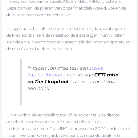
invloed op hoe banken zoals ING en ABN AMRO presteren.
Deze banken, de pilaren van onze financiële wereld, voelen de
druk wanneer economieën trillen.
U zag waarschijnlijk hoe tijdens turbulente tijden, zoals tijdens
de kredietcrisis, zelfs de meest solide instellingen hun winsten
zien dalen. Dit komt omdat klanten minder lenen en sparen, en
de risico’s voor banken toenemen.
In tijden van crisis test een
sterke
kapitaalpositie
– een stevige
CET1 ratio
en Tier 1 kapitaal
– de veerkracht van
een bank.
Uw ervaring als aandeelhouder of belegger liet u de directe
gevolgen van economische schommelingen op
bedrijfsprestaties zien. Toen ING haar winst in 2024 verdubbelde
naar meer dan €7 miljard, werd eens te meer duidelijk hoe