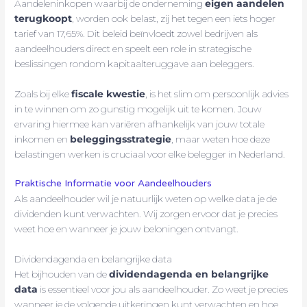
Aandeleninkopen waarbij de onderneming
eigen aandelen
terugkoopt
, worden ook belast, zij het tegen een iets hoger
tarief van 17,65%. Dit beleid beïnvloedt zowel bedrijven als
aandeelhouders direct en speelt een role in strategische
beslissingen rondom kapitaalteruggave aan beleggers.
Zoals bij elke
fiscale kwestie
, is het slim om persoonlijk advies
in te winnen om zo gunstig mogelijk uit te komen. Jouw
ervaring hiermee kan variëren afhankelijk van jouw totale
inkomen en
beleggingsstrategie
, maar weten hoe deze
belastingen werken is cruciaal voor elke belegger in Nederland.
Praktische Informatie voor Aandeelhouders
Als aandeelhouder wil je natuurlijk weten op welke data je de
dividenden kunt verwachten. Wij zorgen ervoor dat je precies
weet hoe en wanneer je jouw beloningen ontvangt.
Dividendagenda en belangrijke data
Het bijhouden van de
dividendagenda en belangrijke
data
is essentieel voor jou als aandeelhouder. Zo weet je precies
wanneer je de volgende uitkeringen kunt verwachten en hoe