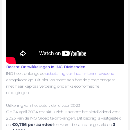
Recent Ontwikkelingen in ING Dividenden
ING heeft onlangs de
uitbetaling van haar interim-dividend
aangekondigd. Dit nieuws toont aan hoe de groep omgaat
met haar kapitaalverdeling ondanks economische
uitdagingen.
Uitkering van het slotdividend voor 2023
Op 24 april 2024 maakt u zich klaar om het slotdividend voor
2023 van de ING Groep te ontvangen. Dit bedrag is vastgesteld
op
€0,756 per aandeel
en wordt betaalbaar gesteld op
3