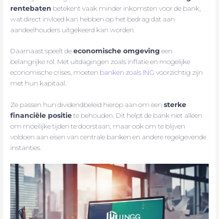
rentebaten
betekent vaak minder inkomsten voor de bank,
wat direct invloed kan hebben op het bedrag dat aan
aandeelhouders uitgekeerd kan worden.
Daarnaast speelt de
economische omgeving
een
belangrijke rol. Met uitdagingen zoals inflatie en mogelijke
economische crises, moeten
banken zoals ING
voorzichtig zijn
met hun kapitaal.
Ze passen hun dividendbeleid hierop aan om een
sterke
financiële positie
te behouden. Dit helpt de bank niet alleen
om moeilijke tijden te doorstaan, maar ook om te blijven
voldoen aan eisen van centrale banken en andere regelgevende
instanties.