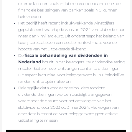
externe factoren zoals inflatie en economische crises de
financiële beslissingen van banken zoals ING kunnen
beïnvloeden.
Het bedrijf heeft recent indrukwekkende winstcijfers
gepubliceerd, waarbij de winst in 2024 verdubbelde naar
meer dan 7 miljard euro. Dit onderstreept het belang van
bedrijfsprestaties en een positief renteklimaat voor de
hoogte van het uitgekeerde dividend.
De
fiscale behandeling van dividenden in
Nederland
houdt in dat beleggers 15% dividendbelasting
moeten betalen over ontvangen contante uitkeringen.
Dit aspect is cruciaal voor beleggers om hun uiteindelijke
rendement te optimaliseren.
Belangrijke data voor aandeelhouders rondom
dividenduitkeringen worden duidelijk aangegeven,
waaronder de datum voor het ontvangen van het
slotdividend voor 2023 op 3 mei 2024. Het volgen van
deze data is essentieel voor beleggers om geen enkele
uitbetaling te missen.