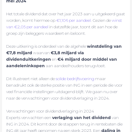
mei 2024
.
Het totale dividend dat over het jaar 2023 aan u uitgekeerd gaat
worden, komt hiermee op
€1,106 per aandeel
. Gezien de
winst
van €2,05 per aandeel
in datzelfde jaar, toont dit aan hoe de
groep zijn beleggers waardeert en beloont.
Deze uitkering is onderdeel van de algehele
winstdeling van
€7,8 miljard
waarvan
€3,8 miljard via
dividenduitkeringen
en
€4 miljard door middel van
aandeleninkopen
aan aandeelhouders terugvloeit.
Dit illustreert niet alleen de
solide bedrijfsvoering
maar
benadrukt ook de sterke positie van ING in een periode die voor
veel financiële instellingen uitdagend blijft. We gaan nu over
naar de verwachtingen voor dividendverlaging in 2024.
Verwachtingen voor dividendverlaging in 2024
Experts verwachten een
verlaging van het dividend
van
ING in 2024. Dit komt door de stappen terug in rentebaten die
ING dit jaar heeft genomen na een sterk 2023. Een
daling in