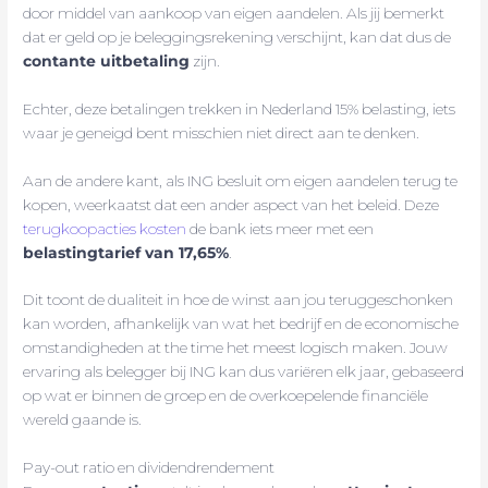
door middel van aankoop van eigen aandelen. Als jij bemerkt
dat er geld op je beleggingsrekening verschijnt, kan dat dus de
contante uitbetaling
zijn.
Echter, deze betalingen trekken in Nederland 15% belasting, iets
waar je geneigd bent misschien niet direct aan te denken.
Aan de andere kant, als ING besluit om eigen aandelen terug te
kopen, weerkaatst dat een ander aspect van het beleid. Deze
terugkoopacties kosten
de bank iets meer met een
belastingtarief van 17,65%
.
Dit toont de dualiteit in hoe de winst aan jou teruggeschonken
kan worden, afhankelijk van wat het bedrijf en de economische
omstandigheden at the time het meest logisch maken. Jouw
ervaring als belegger bij ING kan dus variëren elk jaar, gebaseerd
op wat er binnen de groep en de overkoepelende financiële
wereld gaande is.
Pay-out ratio en dividendrendement