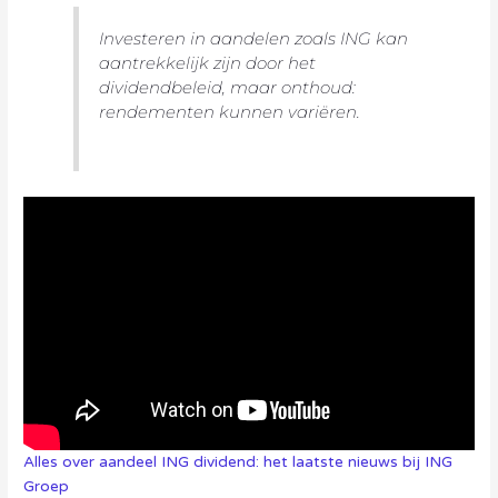
Investeren in aandelen zoals ING kan
aantrekkelijk zijn door het
dividendbeleid, maar onthoud:
rendementen kunnen variëren.
Alles over aandeel ING dividend: het laatste nieuws bij ING
Groep