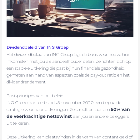
Dividendbeleid van ING Groep
Het dividendbeleid van ING Groep legt de basis voor hoe ze hun
inkomsten met jou als aandeelhouder delen. Ze richten zich op
een stabiele uitkering die past bij hun financiële gezondheid,
gemeten aan hand van aspecten zoals de pay-out ratio en het
dividendrendement.
Basisprincipes van het beleid
ING Groep hanteert sinds 5 november 2020 een bepaalde
strategie voor haar uitkeringen. Ze streeft ernaar om
50% van
de veerkrachtige nettowinst
aan jou en andere beleggers
uit te keren.
Deze uitkering kan plaatsvinden in de vorm van contant geld of